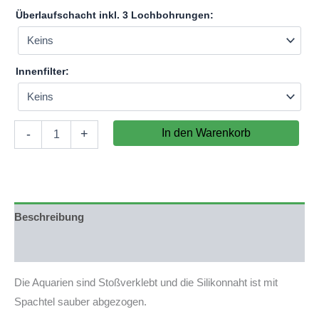
Überlaufschacht inkl. 3 Lochbohrungen:
Innenfilter:
Aquarium
In den Warenkorb
-
+
180x65x40cm
(LxTxH)
468l
(nicht
auf
Lager)
Beschreibung
Menge
Produktsicherheit
Die Aquarien sind Stoßverklebt und die Silikonnaht ist mit
Spachtel sauber abgezogen.