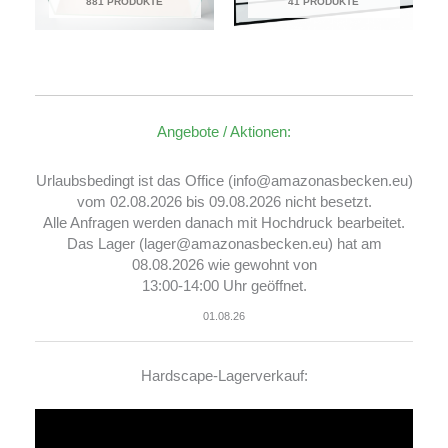
881 PRODUKTE
41 PRODUKTE
Angebote / Aktionen:
Urlaubsbedingt ist das Office (info@amazonasbecken.eu)
vom 02.08.2026 bis 09.08.2026 nicht besetzt.
Alle Anfragen werden danach mit Hochdruck bearbeitet.
Das Lager (lager@amazonasbecken.eu) hat am
08.08.2026 wie gewohnt von
13:00-14:00 Uhr geöffnet.
01.08.26
Hardscape-Lagerverkauf:
Video-