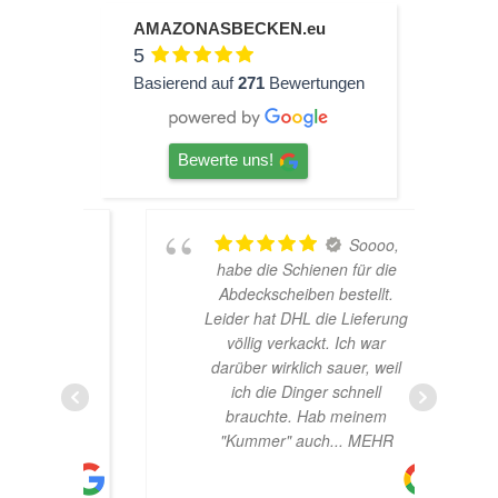
AMAZONASBECKEN.eu
5
Basierend auf
271
Bewertungen
Bewerte uns!
 gute
Soooo,
hätte
habe die Schienen für die
scht,
Abdeckscheiben bestellt.
 Bin
Leider hat DHL die Lieferung
völlig verkackt. Ich war
darüber wirklich sauer, weil
ich die Dinger schnell
brauchte. Hab meinem
"Kummer" auch
... MEHR