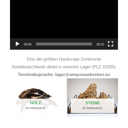
Player
00:00
00:21
Eins der größten Hardscape-Sortimente
Norddeutschlands direkt in unserem Lager (PLZ 31555).
Terminabsprache: lager@amazonasbecken.eu
HOLZ
STEINE
43 PRODUKTE
29 PRODUKTE