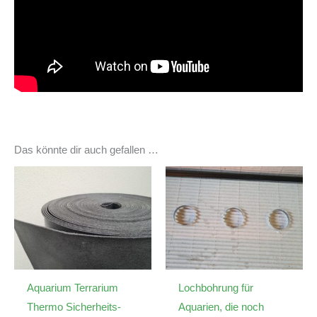
Das könnte dir auch gefallen …
Aquarium Terrarium
Lochbohrung für
Thermo Sicherheits-
Aquarien, die noch