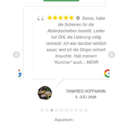
te
Soooo, habe
ich
die Schienen für die
er
Abdeckscheiben bestellt. Leider
r
hat DHL die Lieferung völlig
verkackt. Ich war darüber wirklich
sauer, weil ich die Dinger schnell
brauchte. Hab meinem
"Kummer" auch
... MEHR
TANKRED HOFFMANN
3. JULI 2026
Aquarium: