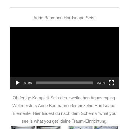
Adrie Baumann Hardscape-Sets:
Video-
Player
00:00
04:39
Ob fertige Komplett-Sets des zweifachen Aquascaping-
Weltmeisters Adrie Baumann oder einzelne Hardscape-
Elemente. Hier findest du nach dem Schema "what you
see is what you get" deine Traum-Einrichtung.