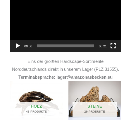
Player
00:00
00:21
Eins der größten Hardscape-Sortimente
Norddeutschlands direkt in unserem Lager (PLZ 31555).
Terminabsprache: lager@amazonasbecken.eu
HOLZ
STEINE
43 PRODUKTE
29 PRODUKTE