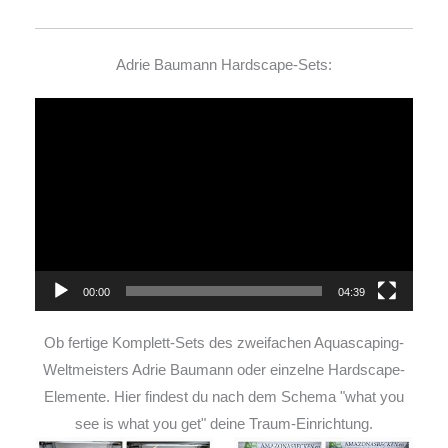
Adrie Baumann Hardscape-Sets:
Video-
Player
00:00
04:39
Ob fertige Komplett-Sets des zweifachen Aquascaping-
Weltmeisters Adrie Baumann oder einzelne Hardscape-
Elemente. Hier findest du nach dem Schema "what you
see is what you get" deine Traum-Einrichtung.