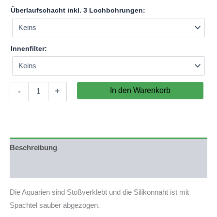
Überlaufschacht inkl. 3 Lochbohrungen:
Innenfilter:
Aquarium
In den Warenkorb
-
+
180x65x60cm
(LxTxH)
702l
(nicht
auf
Lager)
Beschreibung
Menge
Produktsicherheit
Die Aquarien sind Stoßverklebt und die Silikonnaht ist mit
Spachtel sauber abgezogen.