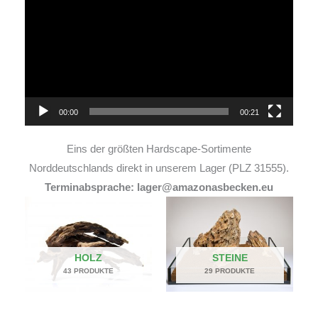
Player
00:00
00:21
Eins der größten Hardscape-Sortimente
Norddeutschlands direkt in unserem Lager (PLZ 31555).
Terminabsprache: lager@amazonasbecken.eu
HOLZ
STEINE
43 PRODUKTE
29 PRODUKTE