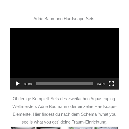
Adrie Baumann Hardscape-Sets:
Video-
Player
00:00
04:39
Ob fertige Komplett-Sets des zweifachen Aquascaping-
Weltmeisters Adrie Baumann oder einzelne Hardscape-
Elemente. Hier findest du nach dem Schema "what you
see is what you get" deine Traum-Einrichtung.