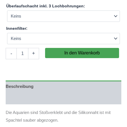
Überlaufschacht inkl. 3 Lochbohrungen:
Innenfilter:
Aquarium
In den Warenkorb
-
+
200x100x60cm
(LxTxH)
1200l
(nicht
auf
Lager)
Beschreibung
Menge
Produktsicherheit
Die Aquarien sind Stoßverklebt und die Silikonnaht ist mit
Spachtel sauber abgezogen.