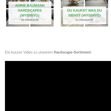
ADRIE BAUMANN
HARDSCAPES
DU KAUFST WAS DU
(WYSIWYG)
SIEHST (WYSIWYG)
35 PRODUKTE
53 PRODUKTE
Ein kurzes Video zu unserem
Hardscape-Sortiment
: