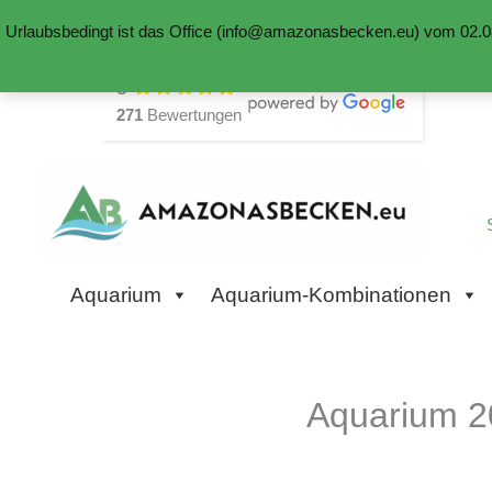
Urlaubsbedingt ist das Office (info@amazonasbecken.eu) vom 02.08
Zum
5
Inhalt
271
Bewertungen
springen
Aquarium
Aquarium-Kombinationen
Aquarium 2