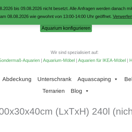
.2026 bis 09.08.2026 nicht besetzt. Alle Anfragen werden danach 
am 08.08.2026 wie gewohnt von 13:00-14:00 Uhr geöffnet.
Verwerfe
Aquarium konfigurieren
Wir sind spezialisiert auf:
Sondermaß-Aquarien
|
Aquarium-Möbel
|
Aquarien für IKEA-Möbel
|
H
Abdeckung
Unterschrank
Aquascaping
Be
Terrarien
Blog
00x30x40cm (LxTxH) 240l (nicht