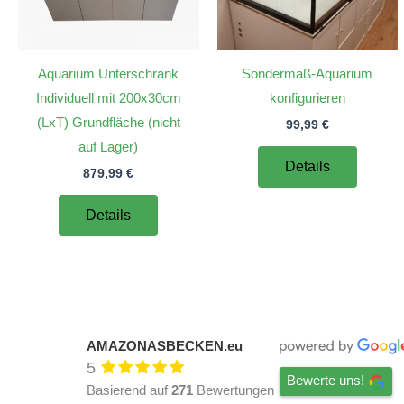
Aquarium Unterschrank
Sondermaß-Aquarium
Individuell mit 200x30cm
konfigurieren
(LxT) Grundfläche (nicht
99,99
€
auf Lager)
Details
879,99
€
Details
AMAZONASBECKEN.eu
5
Bewerte uns!
Basierend auf
271
Bewertungen