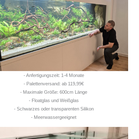
Ich habe vor einem Jahr zwei
Rochen hier erworben. Von Anfang bis Ende
habe ich eine super kompetente und ehrliche
Beratung erhalten! Auch im Nachgang bei
Fragen, habe ich immer
... MEHR
LISA ROHRLACHE
- Anfertigungszeit: 1-4 Monate
10. JUNI 2026
- Palettenversand: ab 119,99€
- Maximale Größe: 600cm Länge
- Floatglas und Weißglas
- Schwarzes oder transparenten Silikon
- Meerwassergeeignet