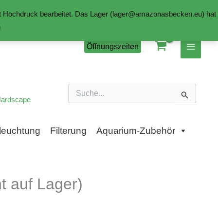
mit Hochdruck bearbeitet. Das Lager (lager@amazonasbecken.eu) hat
n
Öffnungszeiten
Suchen
nach:
ardscape
leuchtung
Filterung
Aquarium-Zubehör
 auf Lager)