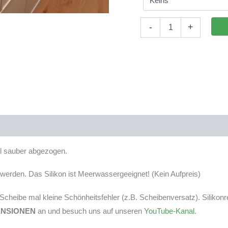
Aquarium
-
+
200x30x40cm
(LxTxH)
240l
(nicht
auf
Lager)
Menge
tel sauber abgezogen.
erden. Das Silikon ist Meerwassergeeignet! (Kein Aufpreis)
r Scheibe mal kleine Schönheitsfehler (z.B. Scheibenversatz). Silikon
ENSIONEN
an und besuch uns auf unseren
YouTube-Kanal
.