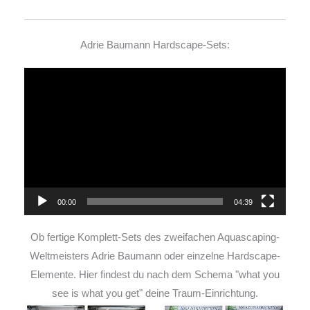
Adrie Baumann Hardscape-Sets:
Video-
Player
00:00
04:39
Ob fertige Komplett-Sets des zweifachen Aquascaping-
Weltmeisters Adrie Baumann oder einzelne Hardscape-
Elemente. Hier findest du nach dem Schema "what you
see is what you get" deine Traum-Einrichtung.