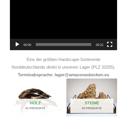
Player
00:00
00:21
Eins der größten Hardscape-Sortimente
Norddeutschlands direkt in unserem Lager (PLZ 31555).
Terminabsprache: lager@amazonasbecken.eu
HOLZ
STEINE
43 PRODUKTE
29 PRODUKTE