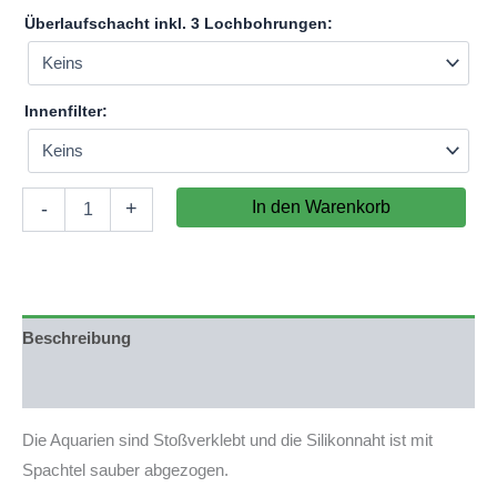
Überlaufschacht inkl. 3 Lochbohrungen:
Innenfilter:
Aquarium
In den Warenkorb
-
+
200x40x60cm
(LxTxH)
480l
(nicht
auf
Lager)
Beschreibung
Menge
Produktsicherheit
Die Aquarien sind Stoßverklebt und die Silikonnaht ist mit
Spachtel sauber abgezogen.