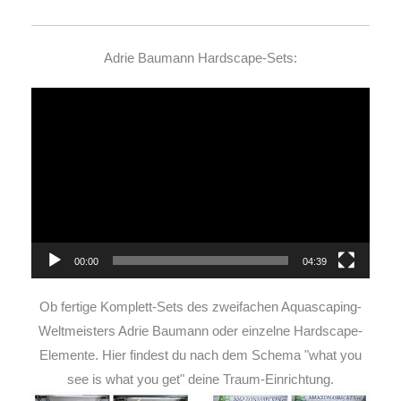
Adrie Baumann Hardscape-Sets:
Video-
Player
00:00
04:39
Ob fertige Komplett-Sets des zweifachen Aquascaping-
Weltmeisters Adrie Baumann oder einzelne Hardscape-
Elemente. Hier findest du nach dem Schema "what you
see is what you get" deine Traum-Einrichtung.