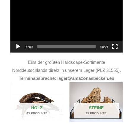
Player
00:00
00:21
Eins der größten Hardscape-Sortimente
Norddeutschlands direkt in unserem Lager (PLZ 31555).
Terminabsprache: lager@amazonasbecken.eu
HOLZ
STEINE
43 PRODUKTE
29 PRODUKTE