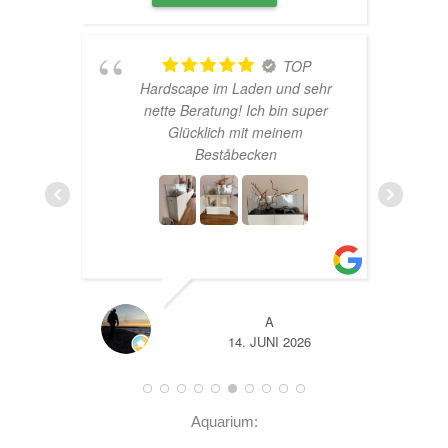
TOP
Hardscape im Laden und sehr
n
nette Beratung! Ich bin super
er
Glücklich mit meinem
und
Beståbecken
nen
er
EHR
A
14. JUNI 2026
Aquarium: