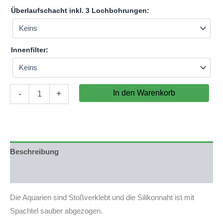
Überlaufschacht inkl. 3 Lochbohrungen:
Innenfilter:
Aquarium
In den Warenkorb
-
+
200x50x50cm
(LxTxH)
500l
(nicht
auf
Lager)
Beschreibung
Menge
Produktsicherheit
Die Aquarien sind Stoßverklebt und die Silikonnaht ist mit
Spachtel sauber abgezogen.