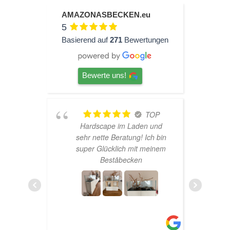
AMAZONASBECKEN.eu
5
Basierend auf
271
Bewertungen
Bewerte uns!
ine
TOP
Hardscape im Laden und
aren
sehr nette Beratung! Ich bin
h
haber
super Glücklich mit meinem
rtet
Beståbecken
n zur
ens
ich
sand