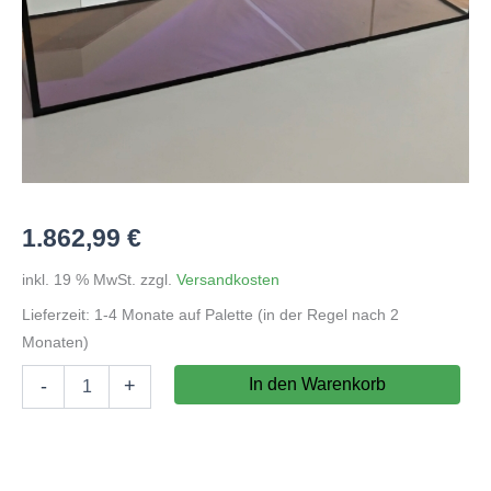
1.862,99
€
inkl. 19 % MwSt.
zzgl.
Versandkosten
Lieferzeit:
1-4 Monate auf Palette (in der Regel nach 2
Monaten)
Aquarium
In den Warenkorb
-
+
240x50x60cm
(LxTxH)
12mm
Floatglas,
mit