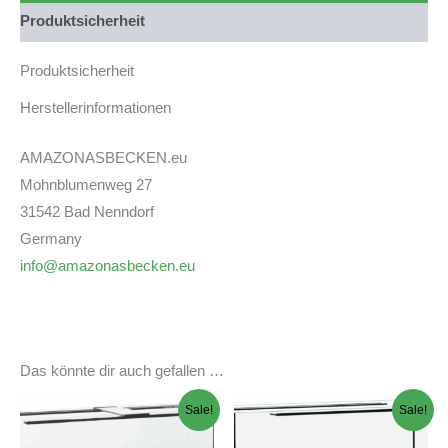
Streben,
Produktsicherheit
schwarzes
Silikon
Produktsicherheit
+
Abdeckung
Herstellerinformationen
Eiche
hell,
Aussparungen
AMAZONASBECKEN.eu
nur
Mohnblumenweg 27
auf
31542 Bad Nenndorf
der
linken
Germany
und
info@amazonasbecken.eu
rechten
Stirnseite
+
Beleuchtung
daytime
Das könnte dir auch gefallen …
onex
fresh
Sale!
Sale!
Menge