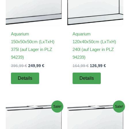
Aquarium
Aquarium
150x50x50cm (LxTxH)
120x40x50cm (LxTxH)
375l (auf Lager in PLZ
240l (auf Lager in PLZ
94239)
94239)
Ursprünglicher
Aktueller
Ursprünglicher
Aktueller
396,99
€
249,99
€
164,99
€
126,99
€
Preis
Preis
Preis
Preis
war:
ist:
war:
ist:
Details
Details
396,99 €
249,99 €.
164,99 €
126,99 €.
Sale!
Sale!