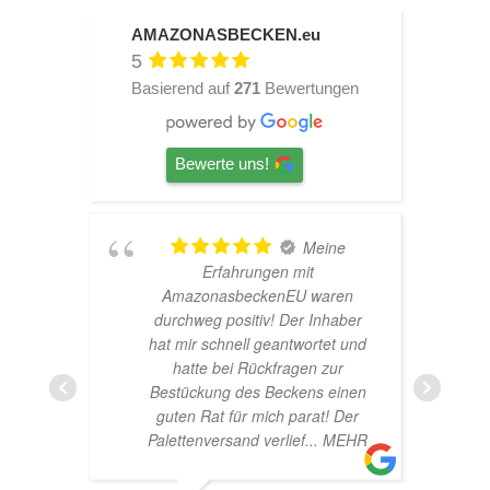
AMAZONASBECKEN.eu
5
Basierend auf
271
Bewertungen
Bewerte uns!
Meine
Erfahrungen mit
Hardsca
AmazonasbeckenEU waren
nette B
durchweg positiv! Der Inhaber
Glü
hat mir schnell geantwortet und
hatte bei Rückfragen zur
Bestückung des Beckens einen
guten Rat für mich parat! Der
Palettenversand verlief
... MEHR