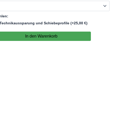
hlen:
Technikaussparung und Schiebeprofile
(+
25,00
€
)
In den Warenkorb