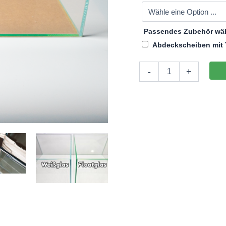
Passendes Zubehör wä
Abdeckscheiben mit 
Aquarium
-
+
30x7x35cm
(LxTxH)
7l
(nicht
auf
Lager)
Menge