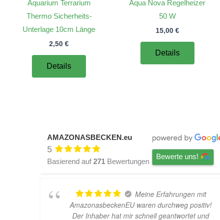
Aquarium Terrarium
Aqua Nova Regelheizer
Thermo Sicherheits-
50 W
Unterlage 10cm Länge
15,00
€
2,50
€
Details
Details
AMAZONASBECKEN.eu
5
Bewerte uns!
Basierend auf
271
Bewertungen
Meine Erfahrungen mit
AmazonasbeckenEU waren durchweg positiv!
Der Inhaber hat mir schnell geantwortet und