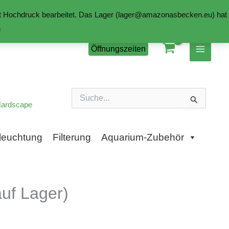
mit Hochdruck bearbeitet. Das Lager (lager@amazonasbecken.eu) hat
n
Öffnungszeiten
Suchen
nach:
ardscape
leuchtung
Filterung
Aquarium-Zubehör
uf Lager)