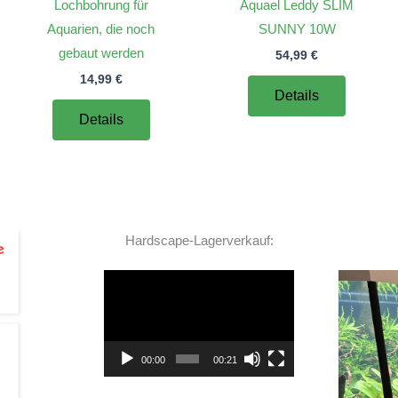
Lochbohrung für
Aquael Leddy SLIM
Aquarien, die noch
SUNNY 10W
gebaut werden
54,99
€
14,99
€
Details
Details
Hardscape-Lagerverkauf:
Video-
Player
TOP Hardscape im Laden
00:00
00:21
und sehr nette Beratung! Ich bin super Glücklich
mit meinem Beståbecken