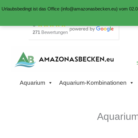
Urlaubsbedingt ist das Office (info@amazonasbecken.eu) vom 02.08
Zum
5
Inhalt
271
Bewertungen
springen
Aquarium
Aquarium-Kombinationen
Aquarium