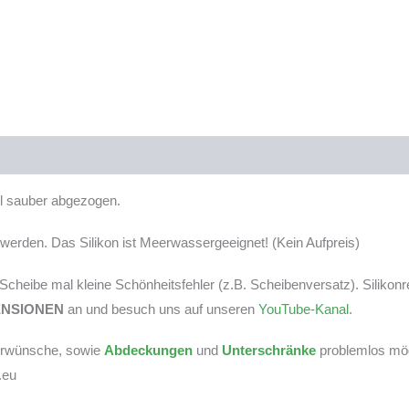
tel sauber abgezogen.
erden. Das Silikon ist Meerwassergeeignet! (Kein Aufpreis)
r Scheibe mal kleine Schönheitsfehler (z.B. Scheibenversatz). Silikon
ENSIONEN
an und besuch uns auf unseren
YouTube-Kanal
.
derwünsche, sowie
Abdeckungen
und
Unterschränke
problemlos mögl
.eu