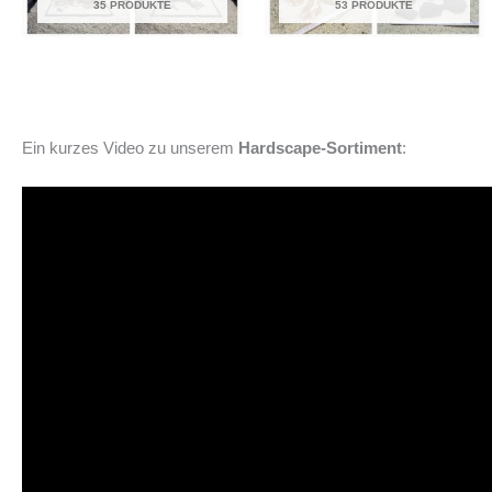
35 PRODUKTE
53 PRODUKTE
Ein kurzes Video zu unserem
Hardscape-Sortiment
: