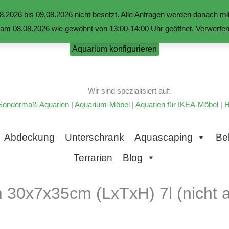
.2026 bis 09.08.2026 nicht besetzt. Alle Anfragen werden danach 
am 08.08.2026 wie gewohnt von 13:00-14:00 Uhr geöffnet.
Verwerfe
Aquarium konfigurieren
Wir sind spezialisiert auf:
Sondermaß-Aquarien
|
Aquarium-Möbel
|
Aquarien für IKEA-Möbel
|
H
Abdeckung
Unterschrank
Aquascaping
Be
Terrarien
Blog
 30x7x35cm (LxTxH) 7l (nicht a