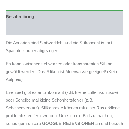
Floatglas,
Weißglas-
Front,
Beschreibung
Seiten
und
Produktsicherheit
Rückwand
schwarz
Die Aquarien sind Stoßverklebt und die Silikonnaht ist mit
foliert,
Bio-
Spachtel sauber abgezogen.
Innenfilter
Schwarzglas
Es kann zwischen schwarzen oder transparenten Silikon
20cm
gewählt werden. Das Silikon ist Meerwassergeeignet! (Kein
Abstand
zur
Aufpreis)
Frontscheibe,
20cm
Eventuell gibt es an Silikonnaht (z.B. kleine Lufteinschlüsse)
Abstand
oder Scheibe mal kleine Schönheitsfehler (z.B.
zur
Bodenscheibe
Scheibenversatz). Silikonreste können mit einer Rasierklinge
inkl.
problemlos entfernt werden. Um sich ein Bild zu machen,
Gitterkörbe
schau gern unsere
GOOGLE-REZENSIONEN
an und besuch
und