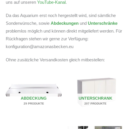
Tunze
uns auf unseren
YouTube-Kanal
.
6045,
Inkl.
Da das Aquarium erst noch hergestellt wird, sind sämtliche
Vor-
Sonderwünsche, sowie
Abdeckungen
und
Unterschränke
Ort-
Verklebung
problemlos möglich und können direkt mitgeliefert werden. Für
Menge
Rückfragen stehen wir gerne zur Verfügung:
konfiguration@amazonasbecken.eu
Ohne zusätzliche Versandkosten gleich mitbestellen:
ABDECKUNG
UNTERSCHRANK
29 PRODUKTE
207 PRODUKTE