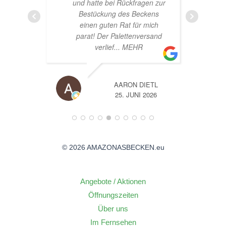
n zur
ens
ich
sand
TL
A
26
14. JUNI 2026
© 2026 AMAZONASBECKEN.eu
Angebote / Aktionen
Öffnungszeiten
Über uns
Im Fernsehen