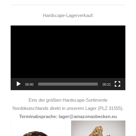
Hardscape-Lagerverkauf:
Video-
Player
00:00
00:21
Eins der größten Hardscape-Sortimente
Norddeutschlands direkt in unserem Lager (PLZ 31555).
Terminabsprache: lager@amazonasbecken.eu