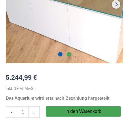
5.244,99
€
inkl. 19 % MwSt.
Das Aquarium wird erst nach Bezahlung hergestellt.
Aquarium
In den Warenkorb
-
+
400x60x70cm
(LxTxH)
15mm