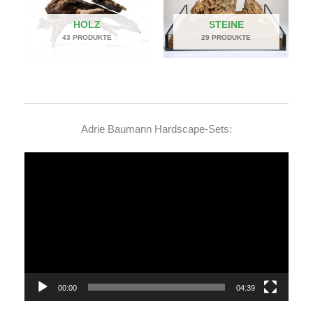
HOLZ
STEINE
43 PRODUKTE
29 PRODUKTE
Adrie Baumann Hardscape-Sets:
Video-
Player
00:00
04:39