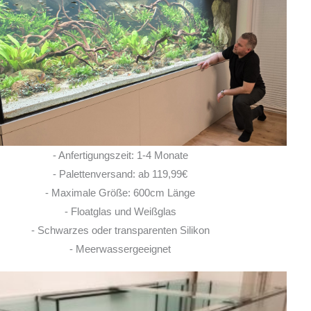
Ich habe vor einem Jahr zwei
Rochen hier erworben. Von Anfang bis Ende
habe ich eine super kompetente und ehrliche
Beratung erhalten! Auch im Nachgang bei
Fragen, habe ich immer
... MEHR
LISA ROHRLACHE
- Anfertigungszeit: 1-4 Monate
10. JUNI 2026
- Palettenversand: ab 119,99€
- Maximale Größe: 600cm Länge
- Floatglas und Weißglas
- Schwarzes oder transparenten Silikon
- Meerwassergeeignet