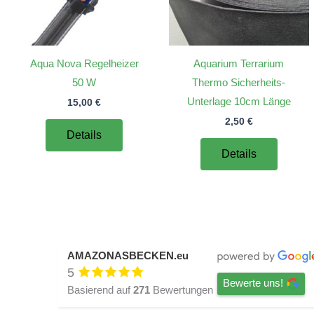
Aqua Nova Regelheizer
Aquarium Terrarium
50 W
Thermo Sicherheits-
Unterlage 10cm Länge
15,00
€
2,50
€
Details
Details
AMAZONASBECKEN.eu
5
Bewerte uns!
Basierend auf
271
Bewertungen