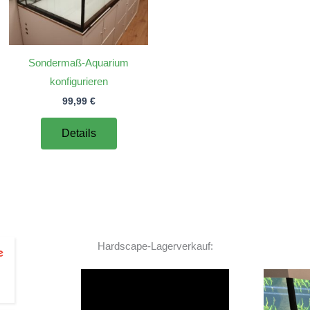
Sondermaß-Aquarium
konfigurieren
99,99
€
Details
Hardscape-Lagerverkauf:
Video-
Player