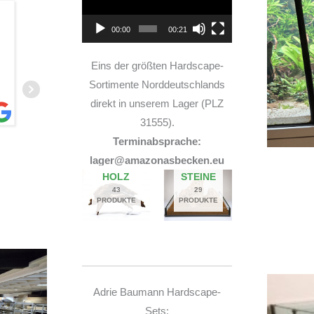
TOP Hardscape im Laden
00:00
00:21
und sehr nette Beratung! Ich bin super Glücklich
mit meinem Beståbecken
Eins der größten Hardscape-
Sortimente Norddeutschlands
direkt in unserem Lager (PLZ
31555).
Terminabsprache:
A
lager@amazonasbecken.eu
14. JUNI 2026
HOLZ
STEINE
43
29
PRODUKTE
PRODUKTE
Adrie Baumann Hardscape-
Sets: