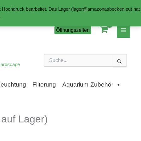
mit Hochdruck bearbeitet. Das Lager (lager@amazonasbecken.eu) hat
n
Öffnungszeiten
Suchen
nach:
ardscape
leuchtung
Filterung
Aquarium-Zubehör
auf Lager)