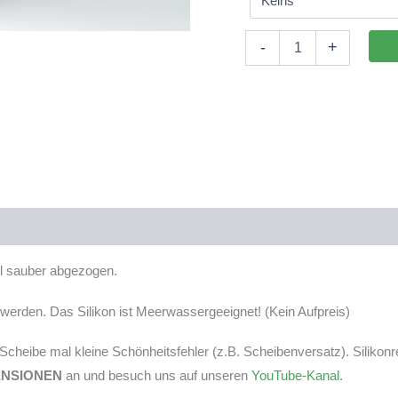
Aquarium
-
+
40x30x35cm
(LxTxH)
42l
(nicht
auf
Lager)
Menge
tel sauber abgezogen.
erden. Das Silikon ist Meerwassergeeignet! (Kein Aufpreis)
r Scheibe mal kleine Schönheitsfehler (z.B. Scheibenversatz). Silikon
ENSIONEN
an und besuch uns auf unseren
YouTube-Kanal
.