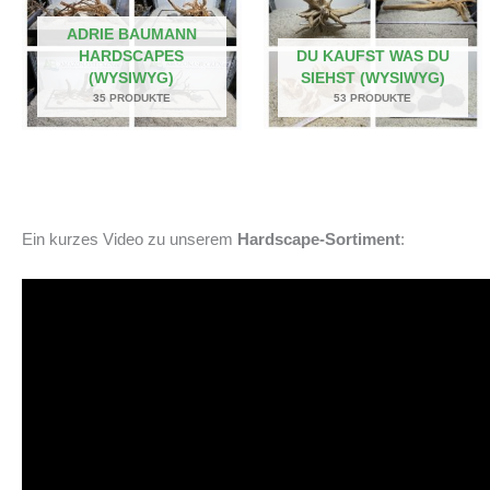
ADRIE BAUMANN
HARDSCAPES
DU KAUFST WAS DU
(WYSIWYG)
SIEHST (WYSIWYG)
35 PRODUKTE
53 PRODUKTE
Ein kurzes Video zu unserem
Hardscape-Sortiment
: