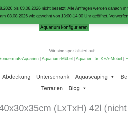
.2026 bis 09.08.2026 nicht besetzt. Alle Anfragen werden danach 
am 08.08.2026 wie gewohnt von 13:00-14:00 Uhr geöffnet.
Verwerfe
Aquarium konfigurieren
Wir sind spezialisiert auf:
Sondermaß-Aquarien
|
Aquarium-Möbel
|
Aquarien für IKEA-Möbel
|
H
Abdeckung
Unterschrank
Aquascaping
Be
Terrarien
Blog
40x30x35cm (LxTxH) 42l (nicht 