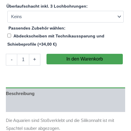
Überlaufschacht inkl. 3 Lochbohrungen:
Passendes Zubehör wählen:
Abdeckscheiben mit Technikaussparung und
Schiebeprofile
(+
34,00
€
)
Aquarium
In den Warenkorb
-
+
47x50x47cm
(LxTxH)
110l
(nicht
auf
Lager)
Beschreibung
Menge
Produktsicherheit
Die Aquarien sind Stoßverklebt und die Silikonnaht ist mit
Spachtel sauber abgezogen.