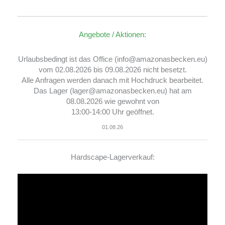
Angebote / Aktionen:
Urlaubsbedingt ist das Office (info@amazonasbecken.eu)
vom 02.08.2026 bis 09.08.2026 nicht besetzt.
Alle Anfragen werden danach mit Hochdruck bearbeitet.
Das Lager (lager@amazonasbecken.eu) hat am
08.08.2026 wie gewohnt von
13:00-14:00 Uhr geöffnet.
01.08.26
Hardscape-Lagerverkauf:
Video-
Player