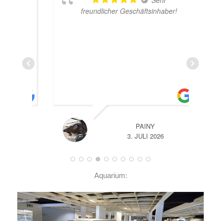
freundlicher Geschäftsinhaber!
der
g
lich
nell
ANN
PAINY
3. JULI 2026
Aquarium: