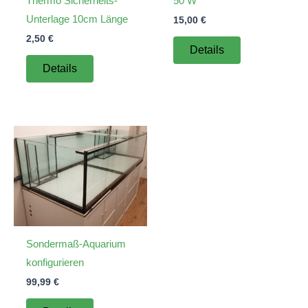
Thermo Sicherheits-
50 W
Unterlage 10cm Länge
15,00
€
2,50
€
Details
Details
Sondermaß-Aquarium
konfigurieren
99,99
€