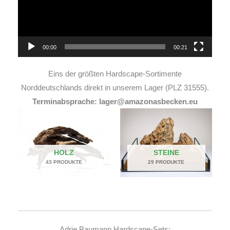
00:00
00:21
Eins der größten Hardscape-Sortimente
Norddeutschlands direkt in unserem Lager (PLZ 31555).
Terminabsprache: lager@amazonasbecken.eu
HOLZ
STEINE
43 PRODUKTE
29 PRODUKTE
Adrie Baumann Hardscape-Sets: