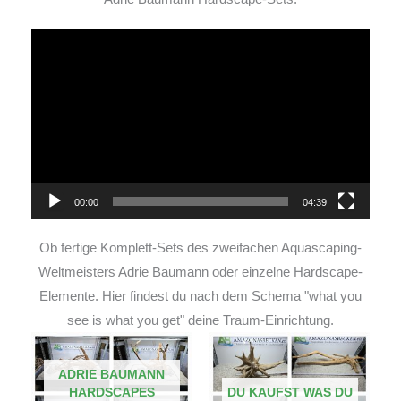
Video-
Player
00:00
04:39
Ob fertige Komplett-Sets des zweifachen Aquascaping-
Weltmeisters Adrie Baumann oder einzelne Hardscape-
Elemente. Hier findest du nach dem Schema "what you
see is what you get" deine Traum-Einrichtung.
ADRIE BAUMANN
HARDSCAPES
DU KAUFST WAS DU