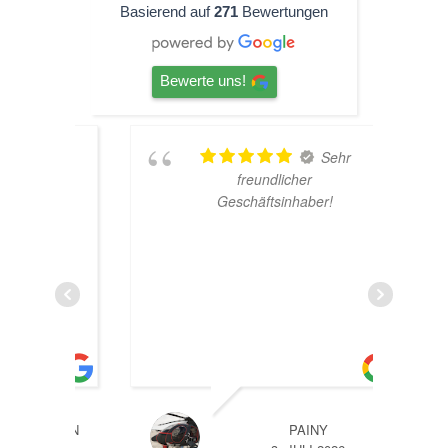
Basierend auf
271
Bewertungen
Bewerte uns!
oo,
Sehr
die
freundlicher
lt.
Geschäftsinhaber!
erung
d
ar
weil
l
em
EHR
FMANN
PAINY