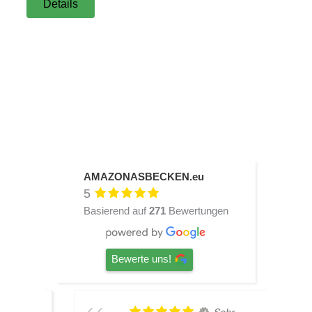
Details
AMAZONASBECKEN.eu
5
Basierend auf
271
Bewertungen
Bewerte uns!
abe
Sehr