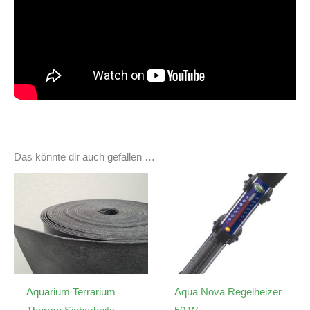
Das könnte dir auch gefallen …
Aquarium Terrarium
Aqua Nova Regelheizer