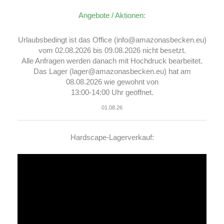
Angebote / Aktionen:
Urlaubsbedingt ist das Office (info@amazonasbecken.eu)
vom 02.08.2026 bis 09.08.2026 nicht besetzt.
Alle Anfragen werden danach mit Hochdruck bearbeitet.
Das Lager (lager@amazonasbecken.eu) hat am
08.08.2026 wie gewohnt von
13:00-14:00 Uhr geöffnet.
01.08.26
Hardscape-Lagerverkauf:
Video-
Player