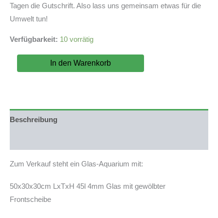
Tagen die Gutschrift. Also lass uns gemeinsam etwas für die
Umwelt tun!
Verfügbarkeit:
10 vorrätig
Aquarium
In den Warenkorb
50x30x30cm
(LxTxH)
45l
gewölbte
Frontscheibe
(auf
Beschreibung
Lager
in
Produktsicherheit
PLZ
31555)
Zum Verkauf steht ein Glas-Aquarium mit:
Menge
50x30x30cm LxTxH 45l 4mm Glas mit gewölbter
Frontscheibe