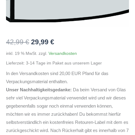
Ursprünglicher
Aktueller
42,99
€
29,99
€
Preis
Preis
inkl. 19 % MwSt.
zzgl.
Versandkosten
Lieferzeit:
3-14 Tage im Paket aus unserem Lager
war:
ist:
In den Versandkosten sind 20,00 EUR Pfand für das
42,99 €
29,99 €.
Verpackungsmaterial enthalten.
Unser Nachhaltigkeitsgedanke:
Da beim Versand von Glas
sehr viel Verpackungsmaterial verwendet wird und wir dieses
gegebenenfalls sogar noch einmal verwenden können,
möchten wir es immer zurückhaben! Du bekommst hierfür
selbstverständlich ein kostenfreies Retouren-Label mit dem es
zurückgeschickt wird. Nach Rückerhalt gibt es innerhalb von 7