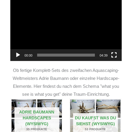
Video-
Player
00:00
04:39
Ob fertige Komplett-Sets des zweifachen Aquascaping-
Weltmeisters Adrie Baumann oder einzelne Hardscape-
Elemente. Hier findest du nach dem Schema "what you
see is what you get" deine Traum-Einrichtung.
ADRIE BAUMANN
HARDSCAPES
DU KAUFST WAS DU
(WYSIWYG)
SIEHST (WYSIWYG)
35 PRODUKTE
53 PRODUKTE