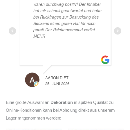
Ich bin super Glücklich mit meinem
e
Beståbecken
A
LISA
14. JUNI 2026
10. J
Eine große Auswahl an
Dekoration
in spitzen Qualität zu
Online-Konditionen kann bei Abholung direkt aus unserem
Lager mitgenommen werden: