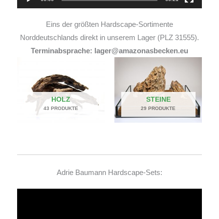
Eins der größten Hardscape-Sortimente
Norddeutschlands direkt in unserem Lager (PLZ 31555).
Terminabsprache: lager@amazonasbecken.eu
HOLZ
STEINE
43 PRODUKTE
29 PRODUKTE
Adrie Baumann Hardscape-Sets:
Video-
Player