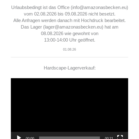
Urlaubsbedingt ist das Office (info@amazonasbecken.eu)
vom 02.08.2026 bis 09.08.2026 nicht besetzt.
Alle Anfragen werden danach mit Hochdruck bearbeitet.
Das Lager (lager@amazonasbecken.eu) hat am
08.08.2026 wie gewohnt von
13:00-14:00 Uhr geöffnet.
01.08.26
Hardscape-Lagerverkauf:
Video-
Player
00:00
00:21