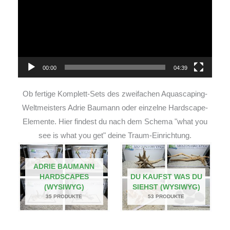
00:00
04:39
Ob fertige Komplett-Sets des zweifachen Aquascaping-
Weltmeisters Adrie Baumann oder einzelne Hardscape-
Elemente. Hier findest du nach dem Schema "what you
see is what you get" deine Traum-Einrichtung.
ADRIE BAUMANN
HARDSCAPES
DU KAUFST WAS DU
(WYSIWYG)
SIEHST (WYSIWYG)
35 PRODUKTE
53 PRODUKTE