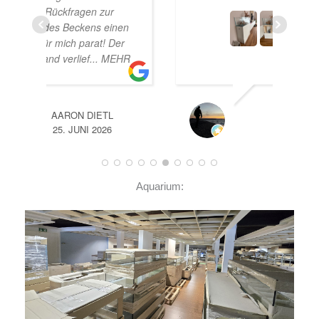
nen
er
EHR
A
14. JUNI 2026
Aquarium: