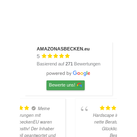
AMAZONASBECKEN.eu
5
Basierend auf
271
Bewertungen
Bewerte uns!
TOP
Hardscape im Laden und sehr
n
nette Beratung! Ich bin super
er
Glücklich mit meinem
und
Beståbecken