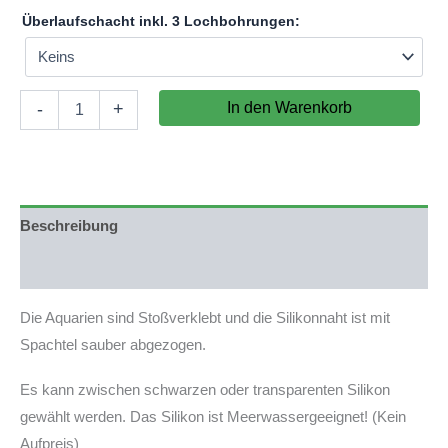
Überlaufschacht inkl. 3 Lochbohrungen:
Aquarium
In den Warenkorb
-
+
50x50x60cm
(LxTxH)
150l
(nicht
auf
Lager)
Beschreibung
Menge
Produktsicherheit
Die Aquarien sind Stoßverklebt und die Silikonnaht ist mit
Spachtel sauber abgezogen.
Es kann zwischen schwarzen oder transparenten Silikon
gewählt werden. Das Silikon ist Meerwassergeeignet! (Kein
Aufpreis)