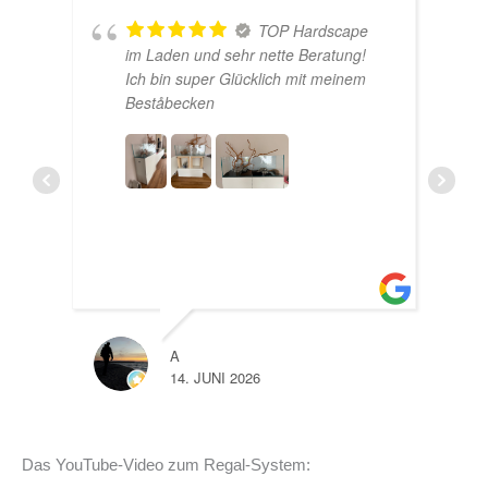
TOP Hardscape
U
im Laden und sehr nette Beratung!
Ich bin super Glücklich mit meinem
e
Beståbecken
A
LISA
14. JUNI 2026
10. J
Das YouTube-Video zum Regal-System: