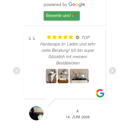
Bewerte uns!
TOP
Hardscape im Laden und sehr
n
nette Beratung! Ich bin super
er
Glücklich mit meinem
und
Beståbecken
nen
er
EHR
A
14. JUNI 2026