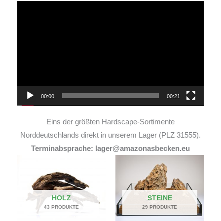
Video-
Player
00:00
00:21
Eins der größten Hardscape-Sortimente
Norddeutschlands direkt in unserem Lager (PLZ 31555).
Terminabsprache: lager@amazonasbecken.eu
HOLZ
STEINE
43 PRODUKTE
29 PRODUKTE