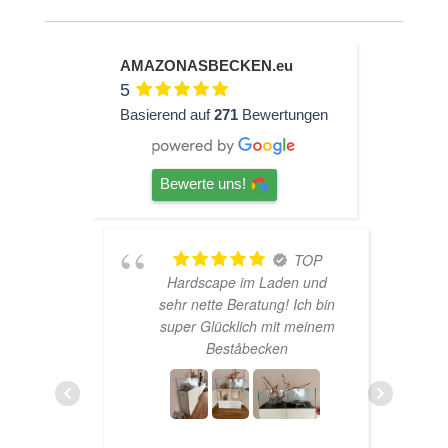
AMAZONASBECKEN.eu
5
Basierend auf
271
Bewertungen
Bewerte uns!
ine
TOP
Hardscape im Laden und
aren
sehr nette Beratung! Ich bin
h
haber
super Glücklich mit meinem
rtet
Beståbecken
n zur
ens
ich
sand