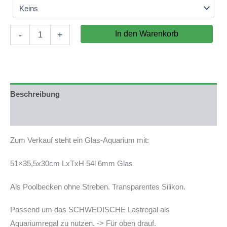
Aquarium
In den Warenkorb
-
+
51x35,5x30cm
(LxTxH)
54l
für
IKEA
Fjällbo
Beschreibung
(auf
Lager
Produktsicherheit
in
PLZ
Zum Verkauf steht ein Glas-Aquarium mit:
31555)
Menge
51×35,5x30cm LxTxH 54l 6mm Glas
Als Poolbecken ohne Streben. Transparentes Silikon.
Passend um das SCHWEDISCHE Lastregal als
Aquariumregal zu nutzen. -> Für oben drauf.