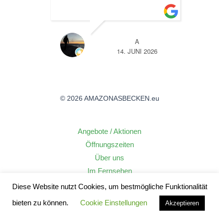
TL
A
26
14. JUNI 2026
© 2026 AMAZONASBECKEN.eu
Angebote / Aktionen
Öffnungszeiten
Über uns
Im Fernsehen
Nachhaltigkeit
Diese Website nutzt Cookies, um bestmögliche Funktionalität
Kontakt
bieten zu können.
Cookie Einstellungen
Akzeptieren
Zahlungsarten