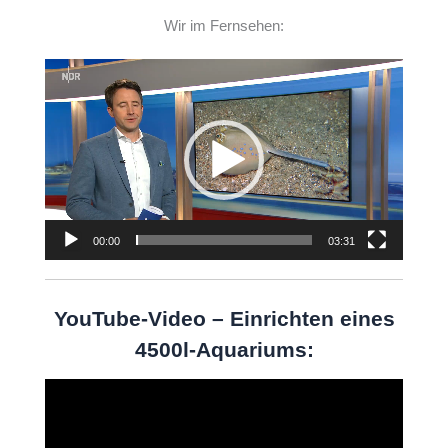
Wir im Fernsehen:
Video-
Player
00:00
03:31
YouTube-Video – Einrichten eines
4500l-Aquariums:
Video-
Player