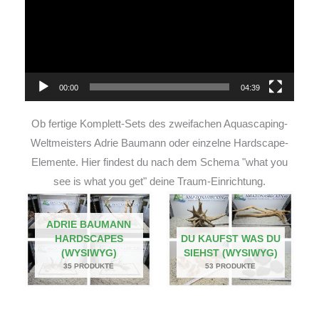
00:00
04:39
Ob fertige Komplett-Sets des zweifachen Aquascaping-
Weltmeisters Adrie Baumann oder einzelne Hardscape-
Elemente. Hier findest du nach dem Schema "what you
see is what you get" deine Traum-Einrichtung.
ADRIE BAUMANN
HARDSCAPES
DU KAUFST WAS DU
(WYSIWYG)
SIEHST (WYSIWYG)
35 PRODUKTE
53 PRODUKTE