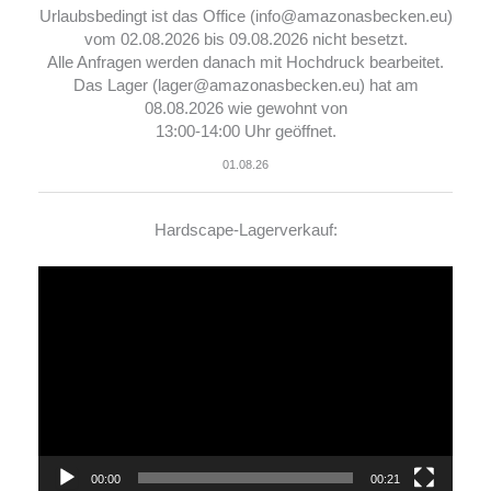
Urlaubsbedingt ist das Office (info@amazonasbecken.eu)
vom 02.08.2026 bis 09.08.2026 nicht besetzt.
Alle Anfragen werden danach mit Hochdruck bearbeitet.
Das Lager (lager@amazonasbecken.eu) hat am
08.08.2026 wie gewohnt von
13:00-14:00 Uhr geöffnet.
01.08.26
Hardscape-Lagerverkauf:
Video-
Player
00:00
00:21