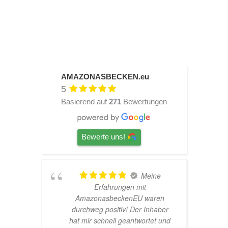
AMAZONASBECKEN.eu
5
Basierend auf
271
Bewertungen
Bewerte uns!
TOP
Hardscape im Laden und sehr
n
nette Beratung! Ich bin super
er
Glücklich mit meinem
und
Beståbecken