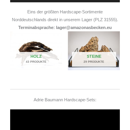
Eins der größten Hardscape-Sortimente
Norddeutschlands direkt in unserem Lager (PLZ 31555).
Terminabsprache: lager@amazonasbecken.eu
HOLZ
STEINE
43 PRODUKTE
29 PRODUKTE
Adrie Baumann Hardscape-Sets:
Video-
Player