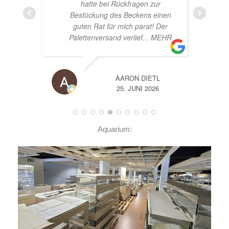
nen
er
EHR
A
14. JUNI 2026
Aquarium: