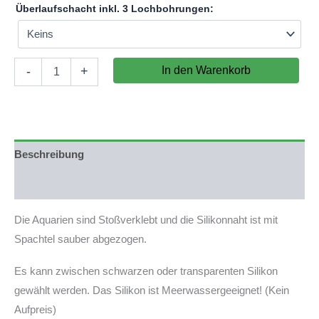
Überlaufschacht inkl. 3 Lochbohrungen:
Aquarium
In den Warenkorb
-
+
60x20x40cm
(LxTxH)
48l
(nicht
auf
Lager)
Beschreibung
Menge
Produktsicherheit
Die Aquarien sind Stoßverklebt und die Silikonnaht ist mit
Spachtel sauber abgezogen.
Es kann zwischen schwarzen oder transparenten Silikon
gewählt werden. Das Silikon ist Meerwassergeeignet! (Kein
Aufpreis)