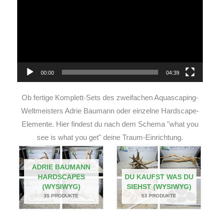
00:00
04:39
Ob fertige Komplett-Sets des zweifachen Aquascaping-
Weltmeisters Adrie Baumann oder einzelne Hardscape-
Elemente. Hier findest du nach dem Schema "what you
see is what you get" deine Traum-Einrichtung.
ADRIE BAUMANN
HARDSCAPES
DU KAUFST WAS DU
(WYSIWYG)
SIEHST (WYSIWYG)
35 PRODUKTE
53 PRODUKTE