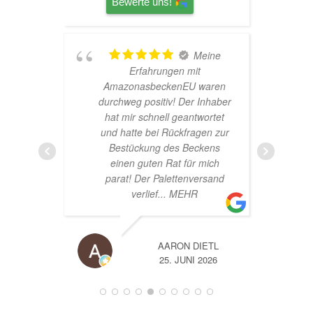
Bewerte uns!
r
Meine
Erfahrungen mit
AmazonasbeckenEU waren
s
durchweg positiv! Der Inhaber
s
hat mir schnell geantwortet
und hatte bei Rückfragen zur
Bestückung des Beckens
einen guten Rat für mich
parat! Der Palettenversand
verlief
... MEHR
AARON DIETL
25. JUNI 2026