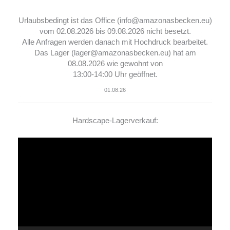
Urlaubsbedingt ist das Office (info@amazonasbecken.eu)
vom 02.08.2026 bis 09.08.2026 nicht besetzt.
Alle Anfragen werden danach mit Hochdruck bearbeitet.
Das Lager (lager@amazonasbecken.eu) hat am
08.08.2026 wie gewohnt von
13:00-14:00 Uhr geöffnet.
01.08.26
Hardscape-Lagerverkauf:
Video-
Player