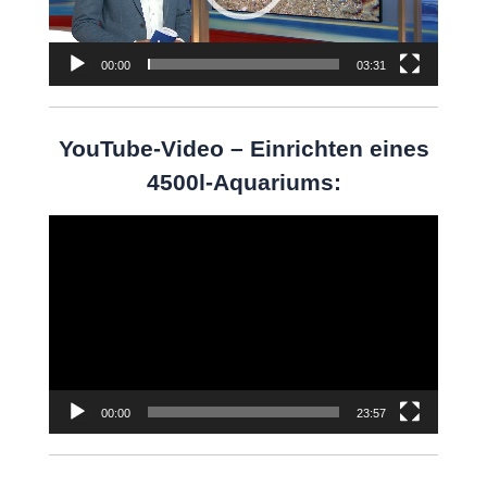
00:00
03:31
YouTube-Video – Einrichten eines
4500l-Aquariums:
Video-
Player
00:00
23:57