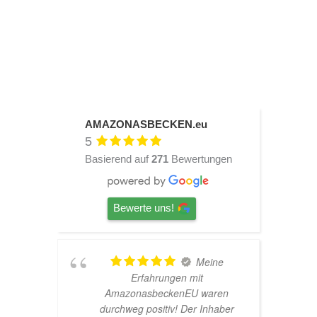
AMAZONASBECKEN.eu
5
Basierend auf
271
Bewertungen
Bewerte uns!
Meine
Erfahrungen mit
Ha
AmazonasbeckenEU waren
ne
durchweg positiv! Der Inhaber