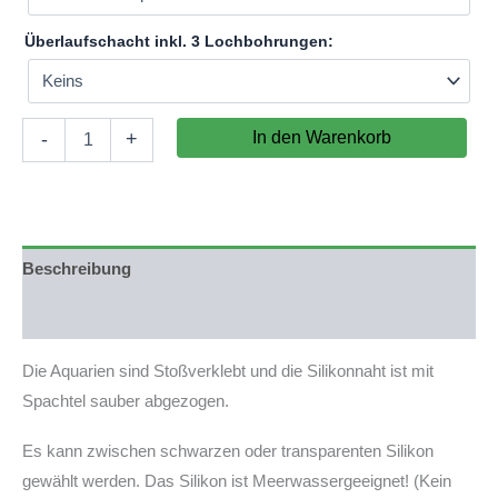
Überlaufschacht inkl. 3 Lochbohrungen:
Aquarium
In den Warenkorb
-
+
60x30x40cm
(LxTxH)
72l
(nicht
auf
Lager)
Beschreibung
Menge
Produktsicherheit
Die Aquarien sind Stoßverklebt und die Silikonnaht ist mit
Spachtel sauber abgezogen.
Es kann zwischen schwarzen oder transparenten Silikon
gewählt werden. Das Silikon ist Meerwassergeeignet! (Kein