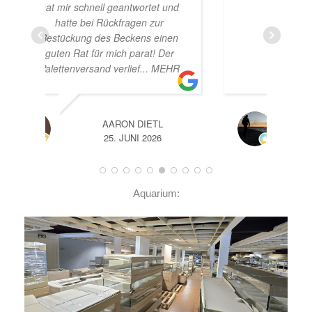
und
Beståbecken
nen
er
EHR
A
14. JUNI 2026
Aquarium: