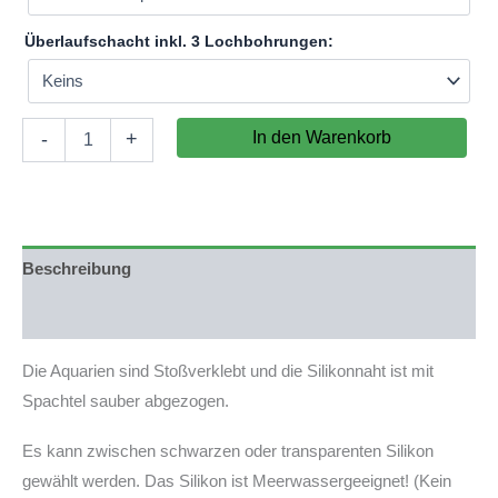
Überlaufschacht inkl. 3 Lochbohrungen:
Aquarium
In den Warenkorb
-
+
60x40x35cm
(LxTxH)
84l
(nicht
auf
Lager)
Beschreibung
Menge
Produktsicherheit
Die Aquarien sind Stoßverklebt und die Silikonnaht ist mit
Spachtel sauber abgezogen.
Es kann zwischen schwarzen oder transparenten Silikon
gewählt werden. Das Silikon ist Meerwassergeeignet! (Kein