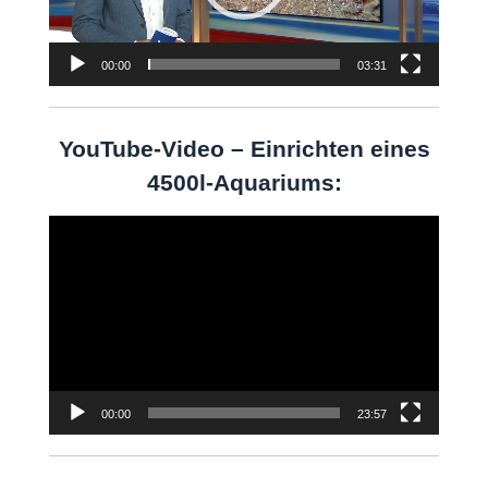
00:00
03:31
YouTube-Video – Einrichten eines
4500l-Aquariums:
Video-
Player
00:00
23:57