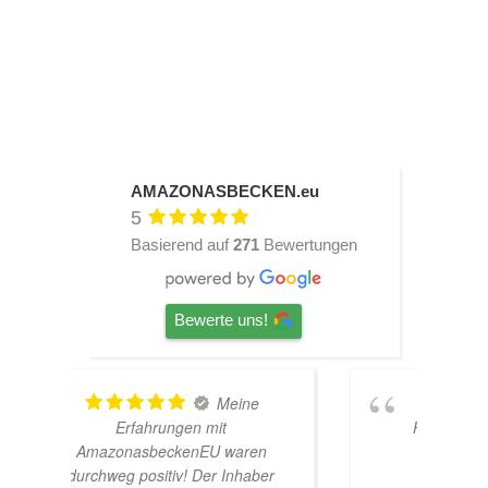
AMAZONASBECKEN.eu
5
Basierend auf
271
Bewertungen
Bewerte uns!
TOP
Hardscape im Laden und sehr
n
nette Beratung! Ich bin super
er
Glücklich mit meinem