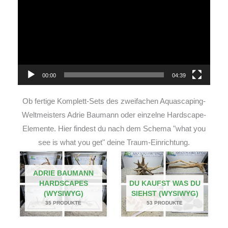
00:00
04:39
Ob fertige Komplett-Sets des zweifachen Aquascaping-
Weltmeisters Adrie Baumann oder einzelne Hardscape-
Elemente. Hier findest du nach dem Schema "what you
see is what you get" deine Traum-Einrichtung.
ADRIE BAUMANN
HARDSCAPES
DU KAUFST WAS DU
(WYSIWYG)
SIEHST (WYSIWYG)
35 PRODUKTE
53 PRODUKTE