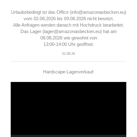
Urlaubsbedingt ist das Office (info@amazonasbecken.eu)
vom 02.08.2026 bis 09.08.2026 nicht besetzt.
Alle Anfragen werden danach mit Hochdruck bearbeitet.
Das Lager (lager@amazonasbecken.eu) hat am
08.08.2026 wie gewohnt von
13:00-14:00 Uhr geöffnet.
01.08.26
Hardscape-Lagerverkauf:
Video-
Player