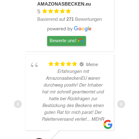
AMAZONASBECKEN.eu
5
Basierend auf
271
Bewertungen
Bewerte uns!
Meine
r!
Erfahrungen mit
AmazonasbeckenEU waren
durchweg positiv! Der Inhaber
hat mir schnell geantwortet und
hatte bei Rückfragen zur
Bestückung des Beckens einen
guten Rat für mich parat! Der
Palettenversand verlief
... MEHR