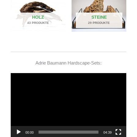
HOLZ
STEINE
43 PRODUKTE
29 PRODUKTE
Adrie Baumann Hardscape-Sets:
Video-
Player
00:00
04:39