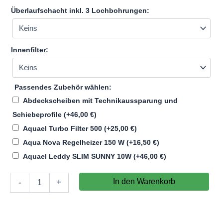
Überlaufschacht inkl. 3 Lochbohrungen:
Innenfilter:
Passendes Zubehör wählen:
Abdeckscheiben mit Technikaussparung und
Schiebeprofile
(+
46,00
€
)
Aquael Turbo Filter 500
(+
25,00
€
)
Aqua Nova Regelheizer 150 W
(+
16,50
€
)
Aquael Leddy SLIM SUNNY 10W
(+
46,00
€
)
Aquarium
In den Warenkorb
-
+
60x60x30cm
(LxTxH)
108l
(nicht