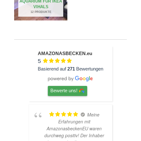
AQUARIUM FÜR IKEA
VIHALS
12 PRODUKTE
AMAZONASBECKEN.eu
5
Basierend auf
271
Bewertungen
Bewerte uns!
hr
Meine
Erfahrungen mit
AmazonasbeckenEU waren
durchweg positiv! Der Inhaber