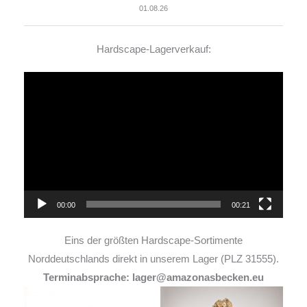
01.08.26
Hardscape-Lagerverkauf:
Video-
Player
00:00
00:21
Eins der größten Hardscape-Sortimente
Norddeutschlands direkt in unserem Lager (PLZ 31555).
Terminabsprache: lager@amazonasbecken.eu