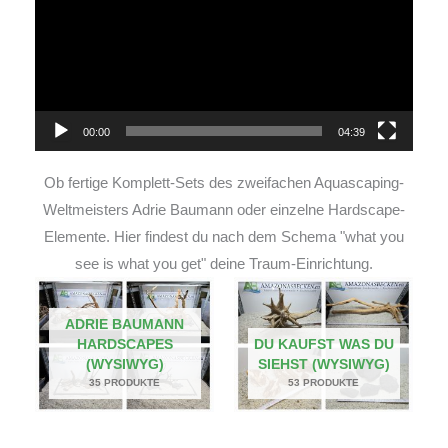
00:00
04:39
Ob fertige Komplett-Sets des zweifachen Aquascaping-
Weltmeisters Adrie Baumann oder einzelne Hardscape-
Elemente. Hier findest du nach dem Schema "what you
see is what you get" deine Traum-Einrichtung.
ADRIE BAUMANN
HARDSCAPES
DU KAUFST WAS DU
(WYSIWYG)
SIEHST (WYSIWYG)
35 PRODUKTE
53 PRODUKTE