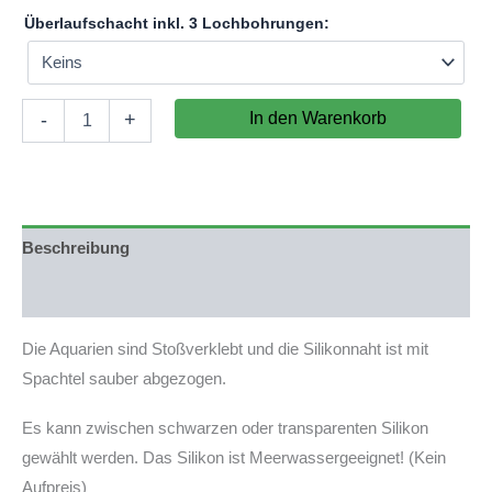
Überlaufschacht inkl. 3 Lochbohrungen:
Aquarium
In den Warenkorb
-
+
60x60x50cm
(LxTxH)
180l
(nicht
auf
Lager)
Beschreibung
Menge
Produktsicherheit
Die Aquarien sind Stoßverklebt und die Silikonnaht ist mit
Spachtel sauber abgezogen.
Es kann zwischen schwarzen oder transparenten Silikon
gewählt werden. Das Silikon ist Meerwassergeeignet! (Kein
Aufpreis)