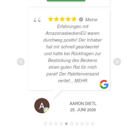
Meine
Erfahrungen mit
Hard
AmazonasbeckenEU waren
sehr n
durchweg positiv! Der Inhaber
super
hat mir schnell geantwortet
und hatte bei Rückfragen zur
Bestückung des Beckens
einen guten Rat für mich
parat! Der Palettenversand
verlief
... MEHR
AARON DIETL
25. JUNI 2026