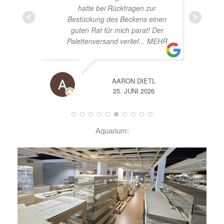
e bei Rückfragen zur
ung des Beckens einen
at für mich parat! Der
versand verlief
... MEHR
AARON DIETL
A
25. JUNI 2026
14. JUNI 2026
Aquarium: