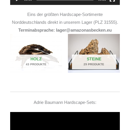
Eins der größten Hardscape-Sortimente
Norddeutschlands direkt in unserem Lager (PLZ 31555).
Terminabsprache: lager@amazonasbecken.eu
HOLZ
STEINE
43 PRODUKTE
29 PRODUKTE
Adrie Baumann Hardscape-Sets:
Video-
Player