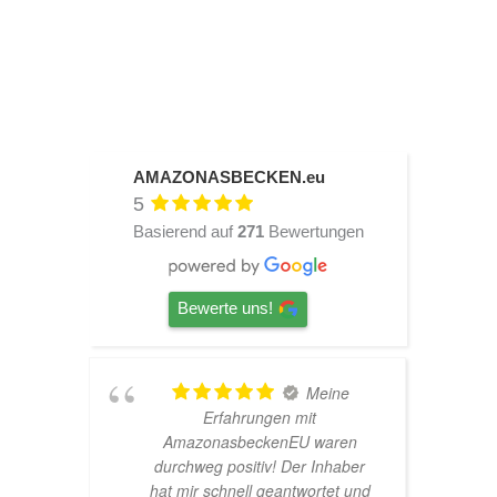
AMAZONASBECKEN.eu
5
Basierend auf
271
Bewertungen
Bewerte uns!
Meine
TOP
Erfahrungen mit
Hardscape im Laden und se
nasbeckenEU waren
nette Beratung! Ich bin sup
g positiv! Der Inhaber
Glücklich mit meinem
schnell geantwortet und
Beståbecken