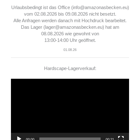
Urlaubsbedingt ist das Office (info@amazonasbecken.eu)
vom 02.08.2026 bis 09.08.2026 nicht besetzt.
Alle Anfragen werden danach mit Hochdruck bearbeitet.
Das Lager (lager@amazonasbecken.eu) hat am
08.08.2026 wie gewohnt von
13:00-14:00 Uhr geöffnet.
01.08.26
Hardscape-Lagerverkauf:
Video-
Player
00:00
00:21