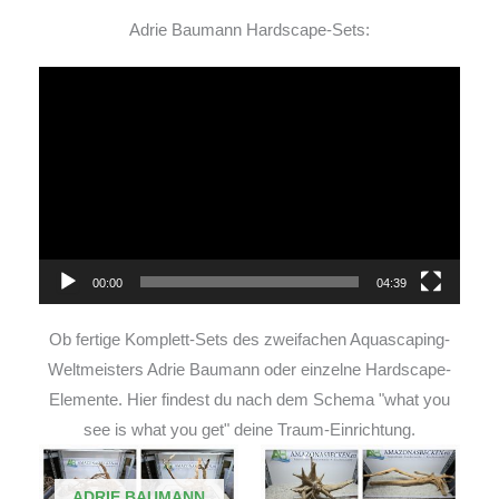
Adrie Baumann Hardscape-Sets:
Video-
Player
00:00
04:39
Ob fertige Komplett-Sets des zweifachen Aquascaping-
Weltmeisters Adrie Baumann oder einzelne Hardscape-
Elemente. Hier findest du nach dem Schema "what you
see is what you get" deine Traum-Einrichtung.
ADRIE BAUMANN