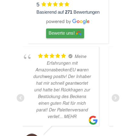
5
Basierend auf
271
Bewertungen
Bewerte uns!
Meine
TOP
n mit
Hardscape im Laden und
nEU waren
sehr nette Beratung! Ich bin
 Der Inhaber
super Glücklich mit meinem
eantwortet
Beståbecken
kfragen zur
 Beckens
 für mich
tenversand
MEHR