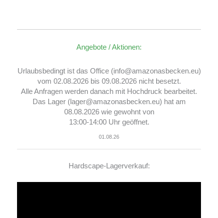
Angebote / Aktionen:
Urlaubsbedingt ist das Office (info@amazonasbecken.eu)
vom 02.08.2026 bis 09.08.2026 nicht besetzt.
Alle Anfragen werden danach mit Hochdruck bearbeitet.
Das Lager (lager@amazonasbecken.eu) hat am
08.08.2026 wie gewohnt von
13:00-14:00 Uhr geöffnet.
01.08.26
Hardscape-Lagerverkauf:
Video-
Player