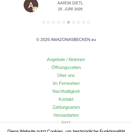
N DIETL
A
JUNI 2026
14. JUNI 2026
© 2026 AMAZONASBECKEN.eu
Angebote / Aktionen
Öffnungszeiten
Über uns
Im Fernsehen
Nachhaltigkeit
Kontakt
Zahlungsarten
Versandarten
FAQ
Widerrufsrecht
Diese Website nutzt Cookies, um bestmögliche Funktionalität