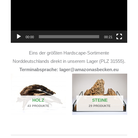
00:00
00:21
Eins der größten Hardscape-Sortimente
Norddeutschlands direkt in unserem Lager (PLZ 31555).
Terminabsprache: lager@amazonasbecken.eu
HOLZ
STEINE
43 PRODUKTE
29 PRODUKTE