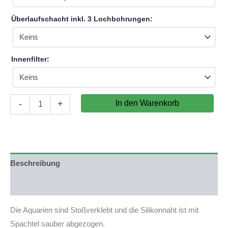
Überlaufschacht inkl. 3 Lochbohrungen:
Innenfilter:
Aquarium
In den Warenkorb
-
+
70x50x60cm
(LxTxH)
210l
(nicht
auf
Lager)
Beschreibung
Menge
Produktsicherheit
Die Aquarien sind Stoßverklebt und die Silikonnaht ist mit
Spachtel sauber abgezogen.