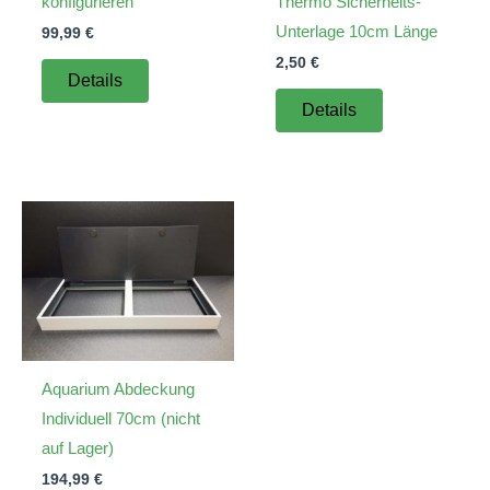
konfigurieren
Thermo Sicherheits-
Unterlage 10cm Länge
99,99
€
2,50
€
Details
Details
Aquarium Abdeckung
Individuell 70cm (nicht
auf Lager)
194,99
€