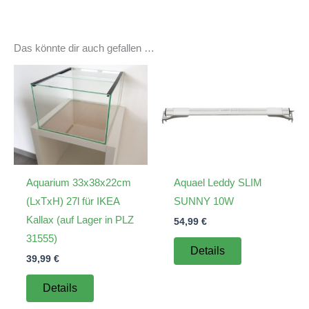
Das könnte dir auch gefallen …
Aquarium 33x38x22cm
Aquael Leddy SLIM
(LxTxH) 27l für IKEA
SUNNY 10W
Kallax (auf Lager in PLZ
54,99
€
31555)
Details
39,99
€
Details