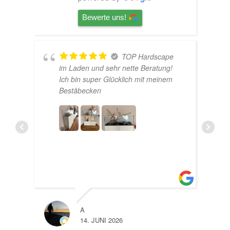
Bewerte uns!
TOP Hardscape
U
im Laden und sehr nette Beratung!
Ich bin super Glücklich mit meinem
e
Beståbecken
A
LISA
14. JUNI 2026
10. J