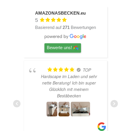
AMAZONASBECKEN.eu
5
Basierend auf
271
Bewertungen
Bewerte uns!
TOP
Hardscape im Laden und sehr
n
nette Beratung! Ich bin super
er
Glücklich mit meinem
und
Beståbecken
nen
er
EHR