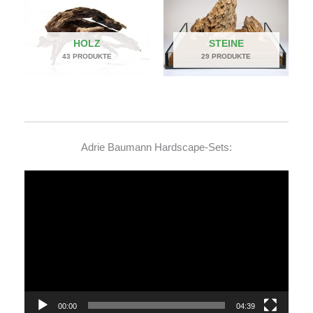
HOLZ
STEINE
43 PRODUKTE
29 PRODUKTE
Adrie Baumann Hardscape-Sets:
Video-
Player
00:00
04:39