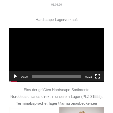
01.08.26
Hardscape-Lagerverkauf:
Video-
Player
00:00
00:21
Eins der größten Hardscape-Sortimente
Norddeutschlands direkt in unserem Lager (PLZ 31555).
Terminabsprache: lager@amazonasbecken.eu