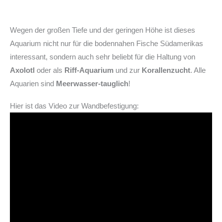
Wegen der großen Tiefe und der geringen Höhe ist dieses
Aquarium nicht nur für die bodennahen Fische Südamerikas
interessant, sondern auch sehr beliebt für die Haltung von
Axolotl
oder als
Riff-Aquarium
und zur
Korallenzucht
. Alle
Aquarien sind
Meerwasser-tauglich
!
Hier ist das Video zur Wandbefestigung: