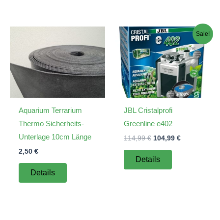
Sale!
Aquarium Terrarium
JBL Cristalprofi
Thermo Sicherheits-
Greenline e402
Unterlage 10cm Länge
Ursprünglicher
Aktueller
114,99
€
104,99
€
Preis
Preis
2,50
€
war:
ist:
Details
114,99 €
104,99 €.
Details