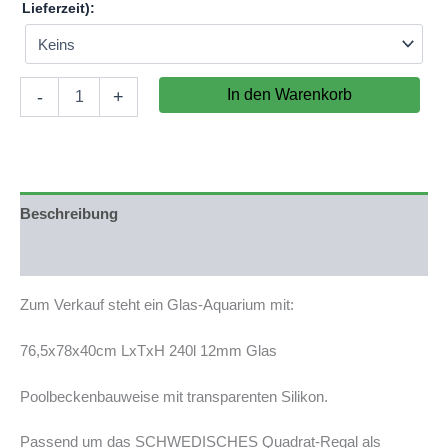
Lieferzeit):
Aquarium
In den Warenkorb
-
+
76,5x78x40cm
(LxTxH)
240l
für
IKEA
Kallax
Beschreibung
(auf
Lager
Produktsicherheit
in
PLZ
Zum Verkauf steht ein Glas-Aquarium mit:
31555)
Menge
76,5x78x40cm LxTxH 240l 12mm Glas
Poolbeckenbauweise mit transparenten Silikon.
Passend um das SCHWEDISCHES Quadrat-Regal als