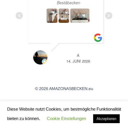
rtet
Beståbecken
n zur
ens
ich
sand
TL
A
26
14. JUNI 2026
© 2026 AMAZONASBECKEN.eu
Angebote / Aktionen
Diese Website nutzt Cookies, um bestmögliche Funktionalität
Öffnungszeiten
bieten zu können.
Cookie Einstellungen
Akzeptieren
Über uns