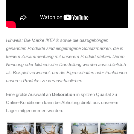
Hinweis: Die Marke IKEA® sowie die dazugehörigen
genannten Produkte sind eingetragene Schutzmarken, die in
keinem Zusammenhang mit unserem Produkt stehen. Deren
Nennung oder bildnerische Darstellung werden ausschließlich
als Beispiel verwendet, um die Eigenschaften oder Funktionen
unseres Produkts zu veranschaulichen.
Eine große Auswahl an
Dekoration
in spitzen Qualität zu
Online-Konditionen kann bei Abholung direkt aus unserem
Lager mitgenommen werden: