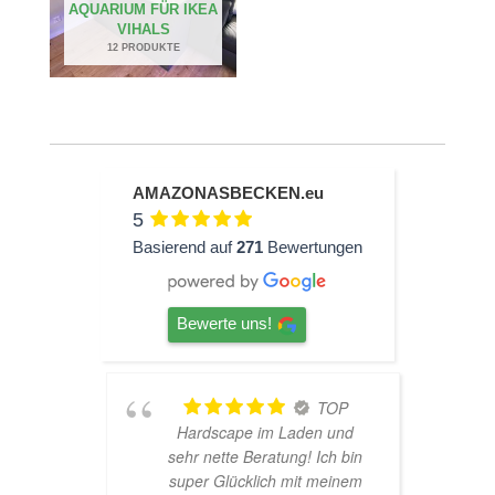
AQUARIUM FÜR IKEA
VIHALS
12 PRODUKTE
AMAZONASBECKEN.eu
5
Basierend auf
271
Bewertungen
Bewerte uns!
ine
TOP
Hardscape im Laden und
aren
sehr nette Beratung! Ich bin
h
haber
super Glücklich mit meinem