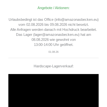
Angebote / Aktionen:
Urlaubsbedingt ist das Office (info@amazonasbecken.eu)
vom 02.08.2026 bis 09.08.2026 nicht besetzt.
Alle Anfragen werden danach mit Hochdruck bearbeitet.
Das Lager (lager@amazonasbecken.eu) hat am
08.08.2026 wie gewohnt von
13:00-14:00 Uhr geöffnet.
01.08.26
Hardscape-Lagerverkauf:
Video-
Player