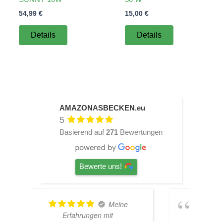
54,99
€
15,00
€
Details
Details
AMAZONASBECKEN.eu
5
Basierend auf
271
Bewertungen
Bewerte uns!
TOP
Hardscape im Laden und sehr