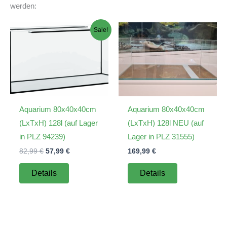
werden:
Sale!
Aquarium 80x40x40cm
Aquarium 80x40x40cm
(LxTxH) 128l (auf Lager
(LxTxH) 128l NEU (auf
in PLZ 94239)
Lager in PLZ 31555)
Ursprünglicher
Aktueller
82,99
€
57,99
€
169,99
€
Preis
Preis
war:
ist:
Details
Details
82,99 €
57,99 €.