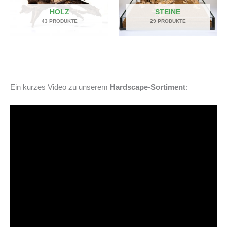
HOLZ
STEINE
43 PRODUKTE
29 PRODUKTE
Ein kurzes Video zu unserem
Hardscape-Sortiment
: