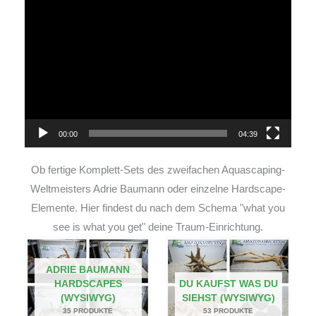
Video-
Player
00:00
04:39
Ob fertige Komplett-Sets des zweifachen Aquascaping-
Weltmeisters Adrie Baumann oder einzelne Hardscape-
Elemente. Hier findest du nach dem Schema "what you
see is what you get" deine Traum-Einrichtung.
ADRIE BAUMANN
HARDSCAPES
DU KAUFST WAS DU
(WYSIWYG)
SIEHST (WYSIWYG)
35 PRODUKTE
53 PRODUKTE