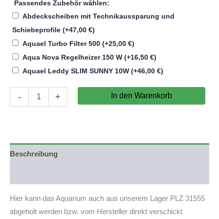
Passendes Zubehör wählen:
Abdeckscheiben mit Technikaussparung und
Schiebeprofile
(+
47,00
€
)
Aquael Turbo Filter 500
(+
25,00
€
)
Aqua Nova Regelheizer 150 W
(+
16,50
€
)
Aquael Leddy SLIM SUNNY 10W
(+
46,00
€
)
Aquarium
In den Warenkorb
-
+
80x40x26cm
(LxTxH)
83l
(nicht
auf
Lager)
Beschreibung
Menge
Produktsicherheit
Hier kann das Aquarium auch aus unserem Lager PLZ 31555
abgeholt werden bzw. vom Hersteller direkt verschickt