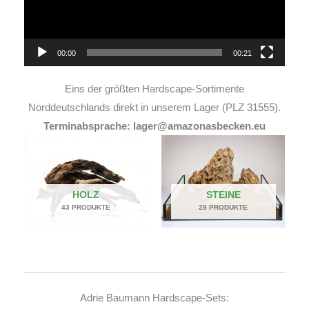
00:00
00:21
Eins der größten Hardscape-Sortimente
Norddeutschlands direkt in unserem Lager (PLZ 31555).
Terminabsprache: lager@amazonasbecken.eu
HOLZ
STEINE
43 PRODUKTE
29 PRODUKTE
Adrie Baumann Hardscape-Sets: