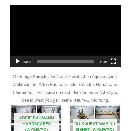
Video-
Player
00:00
04:39
Ob fertige Komplett-Sets des zweifachen Aquascaping-
Weltmeisters Adrie Baumann oder einzelne Hardscape-
Elemente. Hier findest du nach dem Schema "what you
see is what you get" deine Traum-Einrichtung.
ADRIE BAUMANN
HARDSCAPES
DU KAUFST WAS DU
(WYSIWYG)
SIEHST (WYSIWYG)