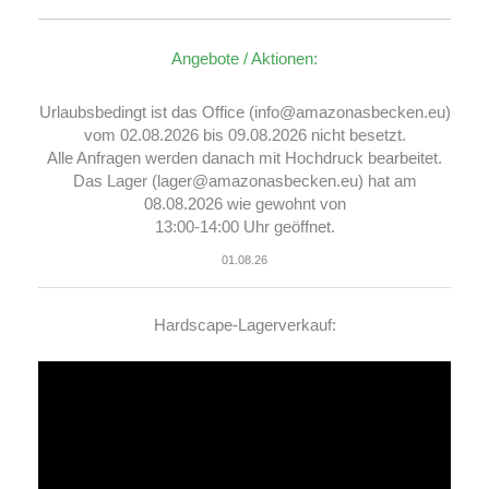
Angebote / Aktionen:
Urlaubsbedingt ist das Office (info@amazonasbecken.eu)
vom 02.08.2026 bis 09.08.2026 nicht besetzt.
Alle Anfragen werden danach mit Hochdruck bearbeitet.
Das Lager (lager@amazonasbecken.eu) hat am
08.08.2026 wie gewohnt von
13:00-14:00 Uhr geöffnet.
01.08.26
Hardscape-Lagerverkauf:
Video-
Player