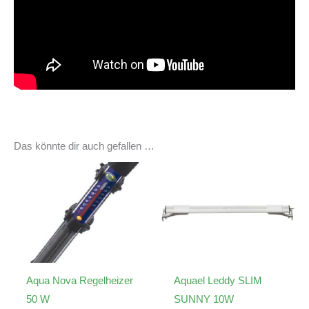
Das könnte dir auch gefallen …
Aqua Nova Regelheizer
Aquael Leddy SLIM
50 W
SUNNY 10W