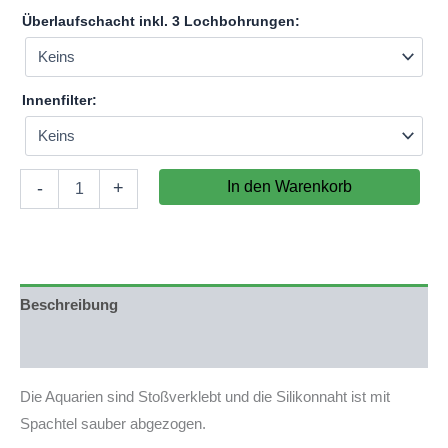
Überlaufschacht inkl. 3 Lochbohrungen:
Innenfilter:
Aquarium
In den Warenkorb
-
+
80x60x60cm
(LxTxH)
288l
(nicht
auf
Lager)
Beschreibung
Menge
Produktsicherheit
Die Aquarien sind Stoßverklebt und die Silikonnaht ist mit
Spachtel sauber abgezogen.