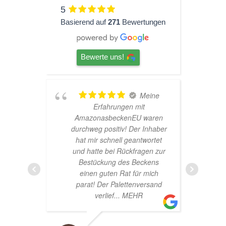
5
Basierend auf
271
Bewertungen
Bewerte uns!
eine
TOP
t
Hardscape im Laden und
waren
sehr nette Beratung! Ich bin
Inhaber
super Glücklich mit meinem
wortet
Beståbecken
gen zur
ckens
 mich
ersand