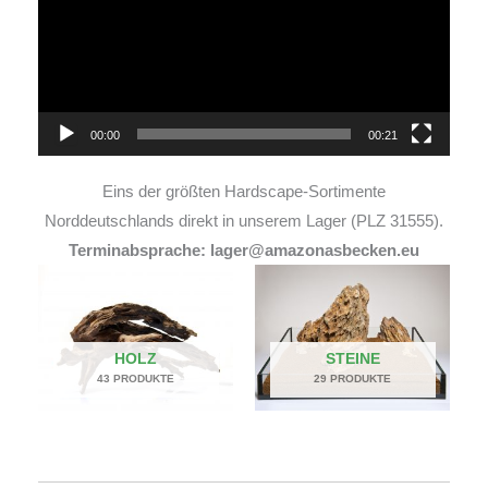
00:00
00:21
Eins der größten Hardscape-Sortimente
Norddeutschlands direkt in unserem Lager (PLZ 31555).
Terminabsprache: lager@amazonasbecken.eu
HOLZ
STEINE
43 PRODUKTE
29 PRODUKTE