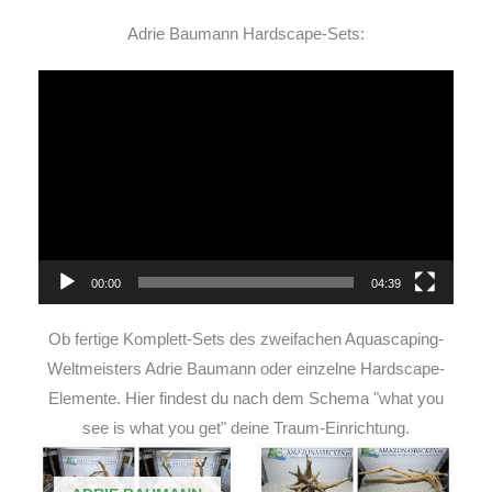
Adrie Baumann Hardscape-Sets:
Video-
Player
00:00
04:39
Ob fertige Komplett-Sets des zweifachen Aquascaping-
Weltmeisters Adrie Baumann oder einzelne Hardscape-
Elemente. Hier findest du nach dem Schema "what you
see is what you get" deine Traum-Einrichtung.