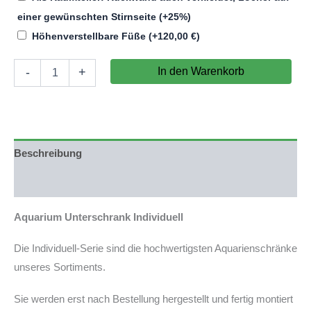
einer gewünschten Stirnseite
(+25%)
Höhenverstellbare Füße
(+
120,00
€
)
Aquarium
In den Warenkorb
-
+
Unterschrank
Individuell
mit
80x20cm
(LxT)
Grundfläche
Beschreibung
(nicht
auf
Produktsicherheit
Lager)
Menge
Aquarium Unterschrank Individuell
Die Individuell-Serie sind die hochwertigsten Aquarienschränke
unseres Sortiments.
Sie werden erst nach Bestellung hergestellt und fertig montiert