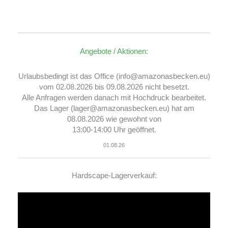
Angebote / Aktionen:
Urlaubsbedingt ist das Office (info@amazonasbecken.eu)
vom 02.08.2026 bis 09.08.2026 nicht besetzt.
Alle Anfragen werden danach mit Hochdruck bearbeitet.
Das Lager (lager@amazonasbecken.eu) hat am
08.08.2026 wie gewohnt von
13:00-14:00 Uhr geöffnet.
01.08.26
Hardscape-Lagerverkauf:
Video-
Player