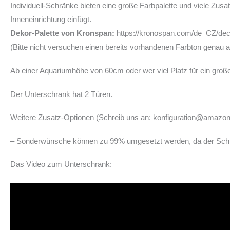
Individuell-Schränke bieten eine große Farbpalette und viele Zusat
Inneneinrichtung einfügt.
Dekor-Palette von Kronspan:
https://kronospan.com/de_CZ/deco
(Bitte nicht versuchen einen bereits vorhandenen Farbton genau a
Ab einer Aquariumhöhe von 60cm oder wer viel Platz für ein groß
Der Unterschrank hat 2 Türen.
Weitere Zusatz-Optionen (Schreib uns an: konfiguration@amazo
– Sonderwünsche können zu 99% umgesetzt werden, da der Schra
Das Video zum Unterschrank: