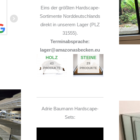
mit meinem Beståbecken
Eins der größten Hardscape-
Sortimente Norddeutschlands
direkt in unserem Lager (PLZ
31555).
Terminabsprache:
A
lager@amazonasbecken.eu
14. JUNI 2026
HOLZ
STEINE
43
29
PRODUKTE
PRODUKTE
Adrie Baumann Hardscape-
Sets:
Video-
Player