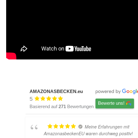
AMAZONASBECKEN.eu
5
Bewerte uns!
Basierend auf
271
Bewertungen
Meine Erfahrungen mit
AmazonasbeckenEU waren durchweg positiv!