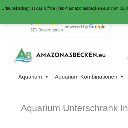
Urlaubsbedingt ist das Office (info@amazonasbecken.eu) vom 02.08
Zum
5
Inhalt
271
Bewertungen
springen
Aquarium
Aquarium-Kombinationen
Aquarium Unterschrank Ind