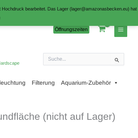
mit Hochdruck bearbeitet. Das Lager (lager@amazonasbecken.eu) hat
n
Öffnungszeiten
Suchen
nach:
ardscape
leuchtung
Filterung
Aquarium-Zubehör
ndfläche (nicht auf Lager)