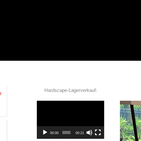
Hardscape-Lagerverkauf:
Video-
Player
TOP Hardscape im Laden
00:00
00:21
und sehr nette Beratung! Ich bin super Glücklich