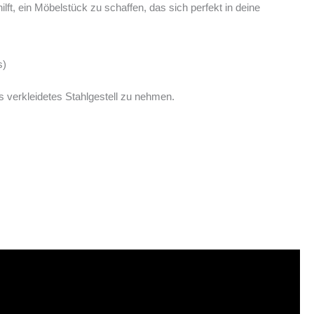
ilft, ein Möbelstück zu schaffen, das sich perfekt in deine
s)
s verkleidetes Stahlgestell zu nehmen.