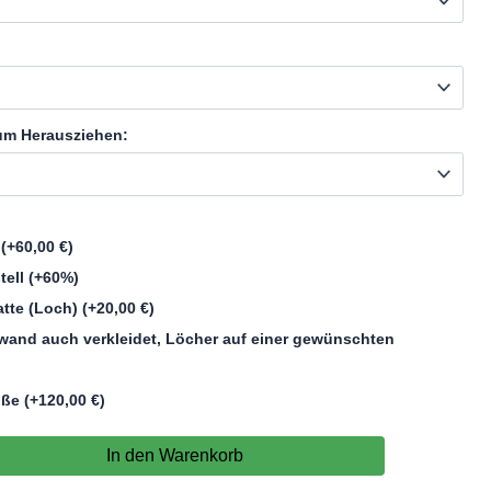
 zum Herausziehen:
n
(+
60,00
€
)
tell
(+60%)
atte (Loch)
(+
20,00
€
)
wand auch verkleidet, Löcher auf einer gewünschten
üße
(+
120,00
€
)
In den Warenkorb