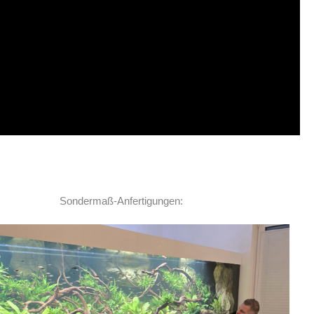
Sondermaß-Anfertigungen:
Ich habe vor einem Jahr zwei
Rochen hier erworben. Von Anfang bis Ende