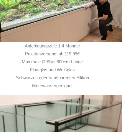
habe ich eine super kompetente und ehrliche
Beratung erhalten! Auch im Nachgang bei
Fragen, habe ich immer
... MEHR
LISA ROHRLACHE
- Anfertigungszeit: 1-4 Monate
10. JUNI 2026
- Palettenversand: ab 119,99€
- Maximale Größe: 600cm Länge
- Floatglas und Weißglas
- Schwarzes oder transparenten Silikon
- Meerwassergeeignet