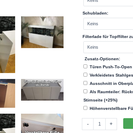
Schubladen:
Filterlade für Topffilter
Zusatz-Optionen:
Türen Push-To-Ope
Verkleidetes Stahlges
Ausschnitt in Oberpl
Als Raumteiler: Rück
Stirnseite
(+25%)
Höhenverstellbare F
Aquarium
-
+
Unterschrank
Individuell