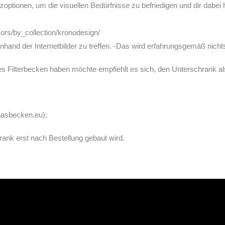
zoptionen, um die visuellen Bedürfnisse zu befriedigen und dir dabei h
rs/by_collection/kronodesign/
nhand der Internetbilder zu treffen. -Das wird erfahrungsgemäß nicht
es Filterbecken haben möchte empfiehlt es sich, den Unterschrank al
nasbecken.eu):
nk erst nach Bestellung gebaut wird.