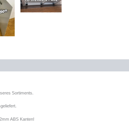
mit
90x35cm
(LxT)
Grundfläche
(nicht
auf
Lager)
Menge
nseres Sortiments.
geliefert.
r 2mm ABS Kanten!