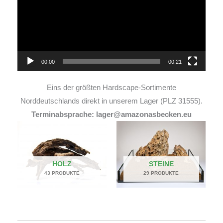
00:00
00:21
Eins der größten Hardscape-Sortimente
Norddeutschlands direkt in unserem Lager (PLZ 31555).
Terminabsprache: lager@amazonasbecken.eu
HOLZ
STEINE
43 PRODUKTE
29 PRODUKTE