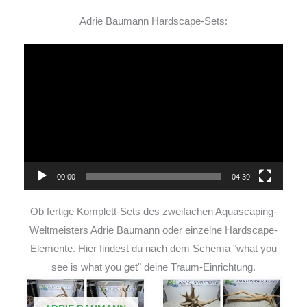
Adrie Baumann Hardscape-Sets:
Video-
Player
00:00
04:39
Ob fertige Komplett-Sets des zweifachen Aquascaping-
Weltmeisters Adrie Baumann oder einzelne Hardscape-
Elemente. Hier findest du nach dem Schema "what you
see is what you get" deine Traum-Einrichtung.