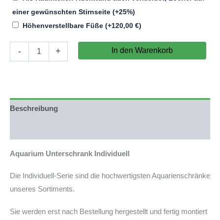
einer gewünschten Stirnseite
(+25%)
Höhenverstellbare Füße
(+
120,00
€
)
Aquarium
In den Warenkorb
-
+
Unterschrank
Individuell
mit
90x50cm
(LxT)
Grundfläche
Beschreibung
(nicht
auf
Produktsicherheit
Lager)
Menge
Aquarium Unterschrank Individuell
Die Individuell-Serie sind die hochwertigsten Aquarienschränke
unseres Sortiments.
Sie werden erst nach Bestellung hergestellt und fertig montiert