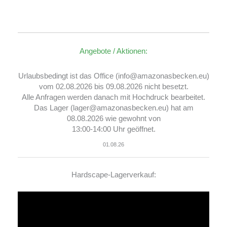
Angebote / Aktionen:
Urlaubsbedingt ist das Office (info@amazonasbecken.eu)
vom 02.08.2026 bis 09.08.2026 nicht besetzt.
Alle Anfragen werden danach mit Hochdruck bearbeitet.
Das Lager (lager@amazonasbecken.eu) hat am
08.08.2026 wie gewohnt von
13:00-14:00 Uhr geöffnet.
01.08.26
Hardscape-Lagerverkauf:
Video-
Player