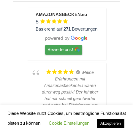
AMAZONASBECKEN.eu
5
Basierend auf
271
Bewertungen
Bewerte uns!
ine
TOP
Hardscape im Laden und
aren
sehr nette Beratung! Ich bin
h
haber
super Glücklich mit meinem
rtet
Beståbecken
n zur
ens
Diese Website nutzt Cookies, um bestmögliche Funktionalität
ich
bieten zu können.
Cookie Einstellungen
Akzeptieren
sand