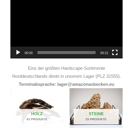
Player
00:00
00:21
Eins der größten Hardscape-Sortimente
Norddeutschlands direkt in unserem Lager (PLZ 31555).
Terminabsprache: lager@amazonasbecken.eu
HOLZ
STEINE
43 PRODUKTE
29 PRODUKTE