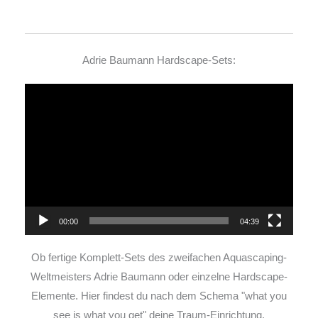
Adrie Baumann Hardscape-Sets:
Video-
Player
00:00
04:39
Ob fertige Komplett-Sets des zweifachen Aquascaping-
Weltmeisters Adrie Baumann oder einzelne Hardscape-
Elemente. Hier findest du nach dem Schema "what you
see is what you get" deine Traum-Einrichtung.