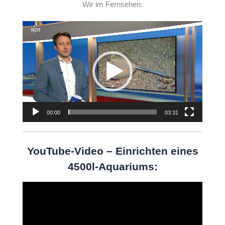
Wir im Fernsehen:
Video-
Player
00:00
03:31
YouTube-Video – Einrichten eines
4500l-Aquariums:
Video-
Player