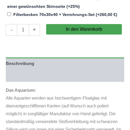
einer gewünschten Stirnseite
(+25%)
Filterbecken 70x30x40 + Verrohrungs-Set
(+
260,00
€
)
Aquariumkombination
In den Warenkorb
-
+
Individuell
100x40x50cm
(LxTxH)
200l
Menge
Beschreibung
Produktsicherheit
Das Aquarium:
Alle Aquarien werden aus hochwertigem Floatglas mit
diamantgeschliffenen Kanten (auf Wunsch auch poliert
möglich) in sorgfältiger Manufaktur von Hand gefertigt. Die
standardmäßig verwendete Stoßverklebung mit schwarzen
Silikon wird von innen mit einer Sicherheitsnaht versiegelt. Im