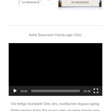
43 PRODUKTE
29 PRODUKTE
Adrie Baumann Hardscape-Sets:
Video-
Player
00:00
04:39
Ob fertige Komplett-Sets des zweifachen Aquascaping-
Weltmeisters Adrie Baumann oder einzelne Hardscape-