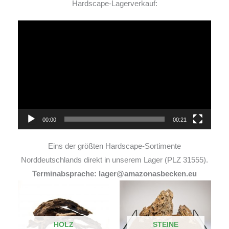
Hardscape-Lagerverkauf:
Video-
Player
00:00
00:21
Eins der größten Hardscape-Sortimente
Norddeutschlands direkt in unserem Lager (PLZ 31555).
Terminabsprache: lager@amazonasbecken.eu
HOLZ
STEINE