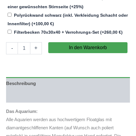
einer gewünschten Stirnseite
(+25%)
Polyrückwand schwarz (inkl. Verkleidung Schacht oder
Innenfilter)
(+
100,00
€
)
Filterbecken 70x30x40 + Verrohrungs-Set
(+
260,00
€
)
Aquariumkombination
In den Warenkorb
-
+
Individuell
120x50x50cm
(LxTxH)
300l
Menge
Beschreibung
Produktsicherheit
Das Aquarium:
Alle Aquarien werden aus hochwertigem Floatglas mit
diamantgeschliffenen Kanten (auf Wunsch auch poliert
möglich) in sorgfältiger Manufaktur von Hand gefertigt. Die