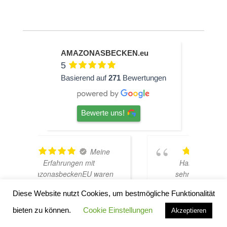
AMAZONASBECKEN.eu
5
Basierend auf
271
Bewertungen
Bewerte uns!
ine
TOP
Hardscape im Laden und
aren
sehr nette Beratung! Ich bin
h
haber
super Glücklich mit meinem
Diese Website nutzt Cookies, um bestmögliche Funktionalität
rtet
Beståbecken
n zur
bieten zu können.
Cookie Einstellungen
Akzeptieren
ens