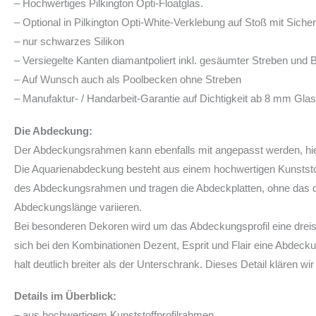
– Hochwertiges Pilkington Opti-Floatglas.
– Optional in Pilkington Opti-White-Verklebung auf Stoß mit Sicher
– nur schwarzes Silikon
– Versiegelte Kanten diamantpoliert inkl. gesäumter Streben und B
– Auf Wunsch auch als Poolbecken ohne Streben
– Manufaktur- / Handarbeit-Garantie auf Dichtigkeit ab 8 mm Glas
Die Abdeckung:
Der Abdeckungsrahmen kann ebenfalls mit angepasst werden, hie
Die Aquarienabdeckung besteht aus einem hochwertigen Kunststoff
des Abdeckungsrahmen und tragen die Abdeckplatten, ohne das die
Abdeckungslänge variieren.
Bei besonderen Dekoren wird um das Abdeckungsprofil eine dreise
sich bei den Kombinationen Dezent, Esprit und Flair eine Abde
halt deutlich breiter als der Unterschrank. Dieses Detail klären wi
Details im Überblick:
– aus hochwertigem Kunststoffprofilrahmen.