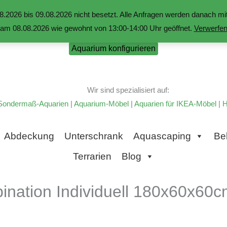
.2026 bis 09.08.2026 nicht besetzt. Alle Anfragen werden danach 
am 08.08.2026 wie gewohnt von 13:00-14:00 Uhr geöffnet.
Verwerfe
Aquarium konfigurieren
Wir sind spezialisiert auf:
Sondermaß-Aquarien
|
Aquarium-Möbel
|
Aquarien für IKEA-Möbel
|
H
Abdeckung
Unterschrank
Aquascaping
Be
Terrarien
Blog
nation Individuell 180x60x60c