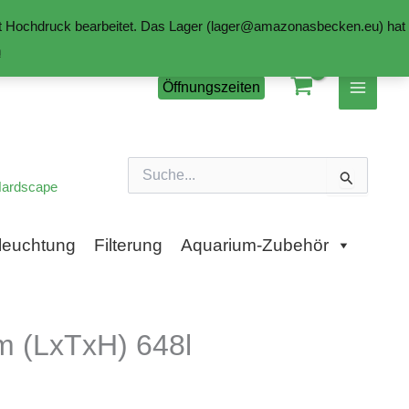
mit Hochdruck bearbeitet. Das Lager (lager@amazonasbecken.eu) hat
n
Öffnungszeiten
Suchen
nach:
ardscape
leuchtung
Filterung
Aquarium-Zubehör
m (LxTxH) 648l