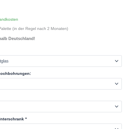
andkosten
alette (in der Regel nach 2 Monaten)
halb Deutschland!
:
 Lochbohrungen:
Unterschrank
*