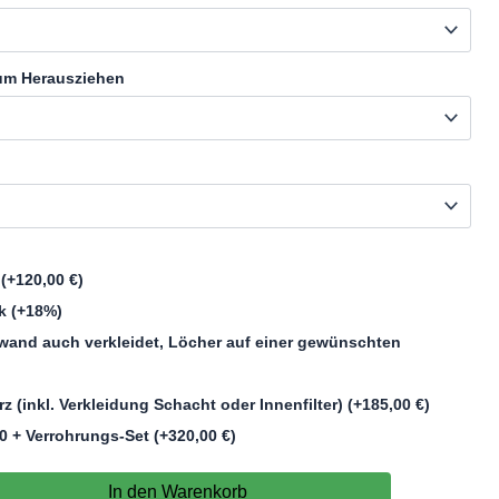
 zum Herausziehen
n
(+
120,00
€
)
ck
(+18%)
wand auch verkleidet, Löcher auf einer gewünschten
 (inkl. Verkleidung Schacht oder Innenfilter)
(+
185,00
€
)
0 + Verrohrungs-Set
(+
320,00
€
)
In den Warenkorb