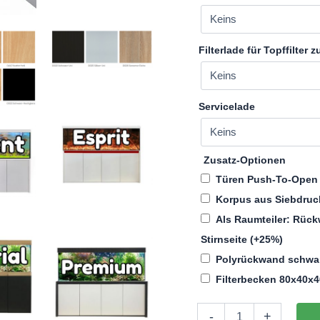
Filterlade für Topffilter
Servicelade
Zusatz-Optionen
Türen Push-To-Ope
Korpus aus Siebdru
Als Raumteiler: Rück
Stirnseite
(+25%)
Polyrückwand schwarz
Filterbecken 80x40x4
Aquariumkombination
-
+