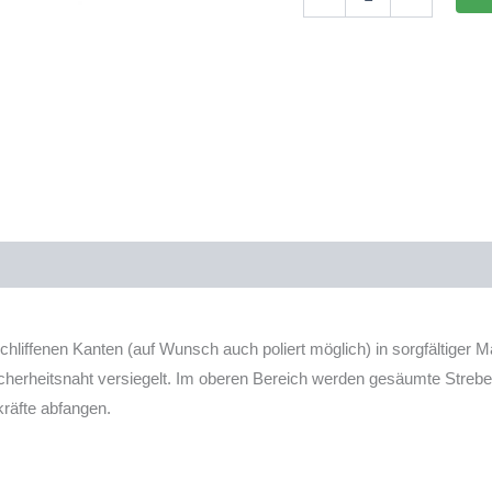
Individuell
180x60x60cm
(LxTxH)
648l
Menge
hliffenen Kanten (auf Wunsch auch poliert möglich) in sorgfältiger 
Sicherheitsnaht versiegelt. Im oberen Bereich werden gesäumte Str
kräfte abfangen.