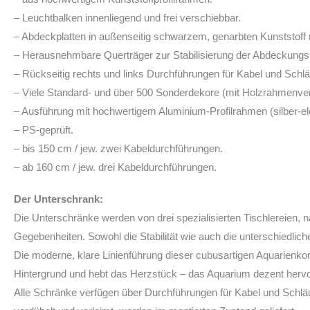
– Leuchtbalken innenliegend und frei verschiebbar.
– Abdeckplatten in außenseitig schwarzem, genarbten Kunststoff 
– Herausnehmbare Querträger zur Stabilisierung der Abdeckungsp
– Rückseitig rechts und links Durchführungen für Kabel und Schl
– Viele Standard- und über 500 Sonderdekore (mit Holzrahmenver
– Ausführung mit hochwertigem Aluminium-Profilrahmen (silber-elox
– PS-geprüft.
– bis 150 cm / jew. zwei Kabeldurchführungen.
– ab 160 cm / jew. drei Kabeldurchführungen.
Der Unterschrank:
Die Unterschränke werden von drei spezialisierten Tischlereien, na
Gegebenheiten. Sowohl die Stabilität wie auch die unterschiedlic
Die moderne, klare Linienführung dieser cubusartigen Aquarienkom
Hintergrund und hebt das Herzstück – das Aquarium dezent hervor
Alle Schränke verfügen über Durchführungen für Kabel und Schläu