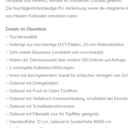
verdübelt und verleimt, werden im montierten Zustand geliefert.
Die feuchtigkeitsbeständige PU-Verleimung sowie die integrierte
wischbaren Fußboden entstehen kann.
Details im Überblick:
– Tischlerqualität
– Gefertigt aus hochwertige DST-Platten, 19 mm Materialstärke.
– Sehr stabile Bauweise (verdübelt und verschraubt).
– Neben der Dekorauswahl über weitere 500 Dekore auf Anfrage.
– 2 versiegelte Kabeldurchführungen.
– Innen mit durchgehendem Kanal für einfaches Verlegen von Sc
– Optional mit Einlegeböden.
– Optional mit Push-to-Open-Türöffner.
– Optional mit Siebdruck-Innenverkleidung, empfohlen bei Einsa
– Optional mit Schubladenelementen.
– Optional mit Filterlade (nur für Topffilter geeignet).
– Standardhöhe 72 cm, optional in Sonderhöhe 80/85 cm.