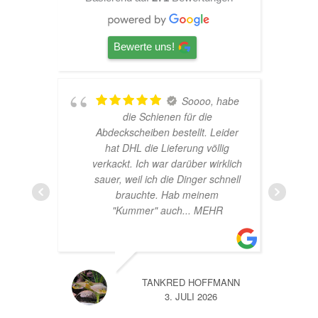
Bewerte uns!
te
Soooo, habe
ich
die Schienen für die
er
Abdeckscheiben bestellt. Leider
r
hat DHL die Lieferung völlig
verkackt. Ich war darüber wirklich
sauer, weil ich die Dinger schnell
brauchte. Hab meinem
"Kummer" auch
... MEHR
TANKRED HOFFMANN
3. JULI 2026