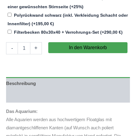
einer gewünschten Stirnseite
(+25%)
Polyrückwand schwarz (inkl. Verkleidung Schacht oder
Innenfilter)
(+
195,00
€
)
Filterbecken 80x30x40 + Verrohrungs-Set
(+
290,00
€
)
Aquariumkombination
In den Warenkorb
-
+
Individuell
200x50x50cm
(LxTxH)
500l
Menge
Beschreibung
Produktsicherheit
Das Aquarium:
Alle Aquarien werden aus hochwertigem Floatglas mit
diamantgeschliffenen Kanten (auf Wunsch auch poliert
möglich) in sorgfältiger Manufaktur von Hand gefertigt. Die