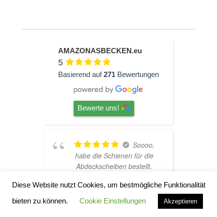
AMAZONASBECKEN.eu
5
Basierend auf
271
Bewertungen
Bewerte uns!
 gute
Soooo,
hätte
habe die Schienen für die
scht,
Abdeckscheiben bestellt.
 Bin
Leider hat DHL die Lieferung
Diese Website nutzt Cookies, um bestmögliche Funktionalität
völlig verkackt. Ich war
darüber wirklich sauer, weil
bieten zu können.
Cookie Einstellungen
Akzeptieren
ich die Dinger schnell