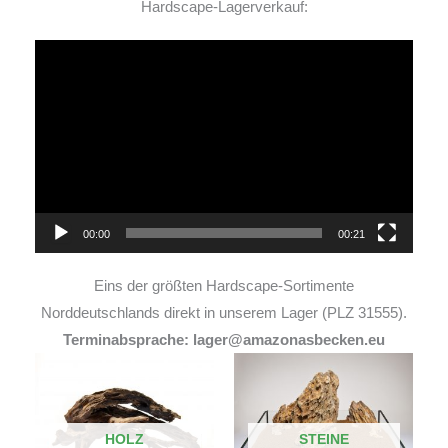
Hardscape-Lagerverkauf:
Video-
Player
00:00
00:21
Eins der größten Hardscape-Sortimente
Norddeutschlands direkt in unserem Lager (PLZ 31555).
Terminabsprache: lager@amazonasbecken.eu
HOLZ
STEINE