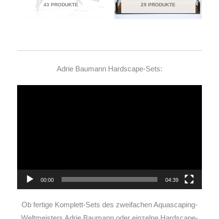
43 PRODUKTE
29 PRODUKTE
Adrie Baumann Hardscape-Sets:
Video-
Player
00:00
04:39
Ob fertige Komplett-Sets des zweifachen Aquascaping-
Weltmeisters Adrie Baumann oder einzelne Hardscape-