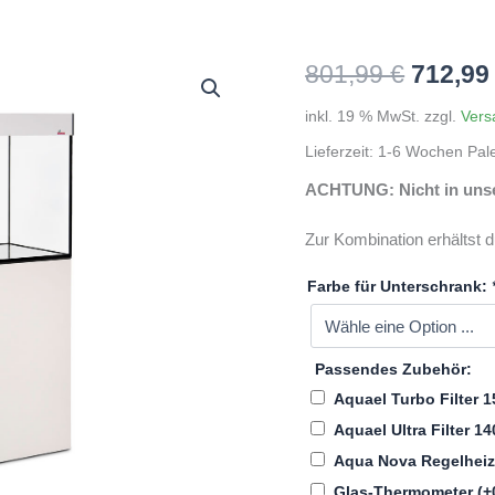
Ursprü
801,99
€
712,9
Preis
inkl. 19 % MwSt.
zzgl.
Vers
Lieferzeit:
1-6 Wochen Pal
war:
ACHTUNG: Nicht in unser
801,99
Zur Kombination erhältst 
Farbe für Unterschrank:
Passendes Zubehör:
Aquael Turbo Filter 1
Aquael Ultra Filter 1
Aqua Nova Regelhei
Glas-Thermometer
(+