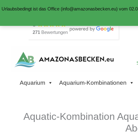
Urlaubsbedingt ist das Office (info@amazonasbecken.eu) vom 02.08
Zum
5
Inhalt
271
Bewertungen
springen
Aquarium
Aquarium-Kombinationen
Aquatic-Kombination Aqu
Ab