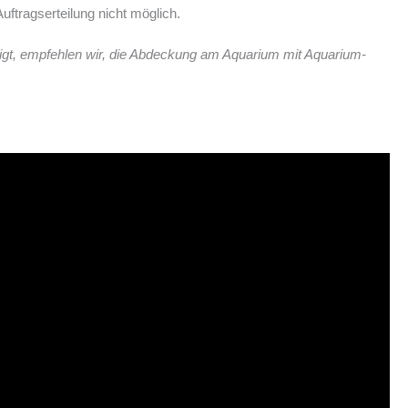
ftragserteilung nicht möglich.
igt, empfehlen wir, die Abdeckung am Aquarium mit Aquarium-