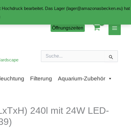
mit Hochdruck bearbeitet. Das Lager (lager@amazonasbecken.eu) hat
n
Öffnungszeiten
Suchen
nach:
ardscape
leuchtung
Filterung
Aquarium-Zubehör
LxTxH) 240l mit 24W LED-
39)