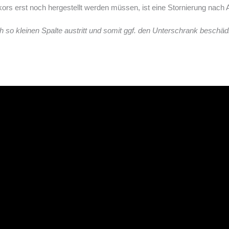
s erst noch hergestellt werden müssen, ist eine Stornierung nach Au
o kleinen Spalte austritt und somit ggf. den Unterschrank beschäd