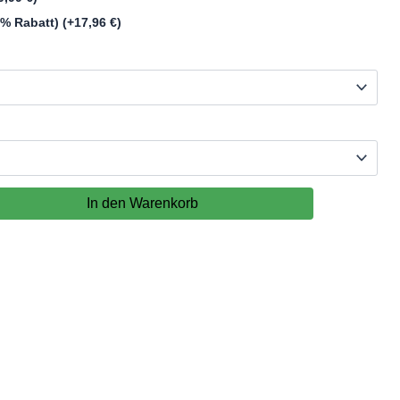
10% Rabatt)
(+
17,96
€
)
In den Warenkorb