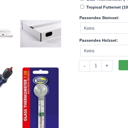
Tropical Futterset (
Passendes Steinset:
Passendes Holzset:
Aquatic-
-
+
Kombination
Aquarium-
Komplettset
120x40x50
(LxTxH)
240l
mit
24W
LED-
Abdeckung
(auf