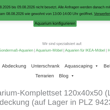
.2026 bis 09.08.2026 nicht besetzt. Alle Anfragen werden danach 
am 08.08.2026 wie gewohnt von 13:00-14:00 Uhr geöffnet.
Verwerfe
Aquarium konfigurieren
Wir sind spezialisiert auf:
Sondermaß-Aquarien
|
Aquarium-Möbel
|
Aquarien für IKEA-Möbel
|
H
Abdeckung
Unterschrank
Aquascaping
Be
Terrarien
Blog
arium-Komplettset 120x40x50 (
deckung (auf Lager in PLZ 942