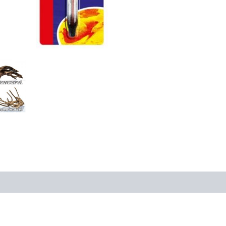
Lager
in
PLZ
94239)
Menge