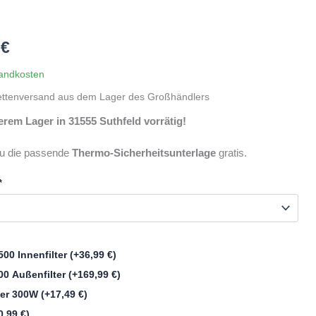
nglicher
Aktueller
9
€
Preis
andkosten
ettenversand aus dem Lager des Großhändlers
ist:
em Lager in 31555 Suthfeld vorrätig!
 €
712,99 €.
du die passende
Thermo-Sicherheitsunterlage
gratis.
*
500 Innenfilter
(+
36,99
€
)
400 Außenfilter
(+
169,99
€
)
zer 300W
(+
17,49
€
)
0,99
€
)