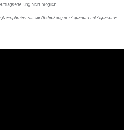
ftragserteilung nicht möglich.
igt, empfehlen wir, die Abdeckung am Aquarium mit Aquarium-