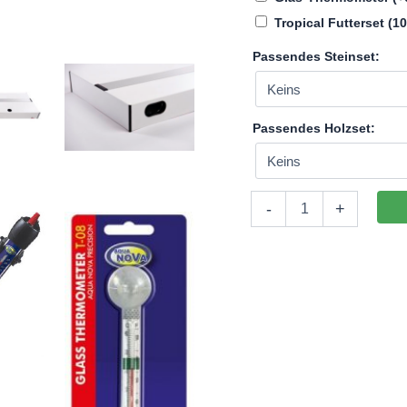
Tropical Futterset (
Passendes Steinset:
Passendes Holzset:
Aquatic-
-
+
Kombination
Aquarium-
Komplettset
150x50x50
(LxTxH)
375l
mit
27W
LED-
Abdeckung
(auf