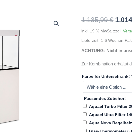
Ursp
1.135,99
€
1.01
Preis
inkl. 19 % MwSt.
zzgl.
Vers
Lieferzeit:
1-6 Wochen Pal
war:
ACHTUNG: Nicht in unser
1.135
Zur Kombination erhältst 
Farbe für Unterschrank:
Passendes Zubehör:
Aquael Turbo Filter 2
Aquael Ultra Filter 1
Aqua Nova Regelhei
Glas-Thermometer
(+