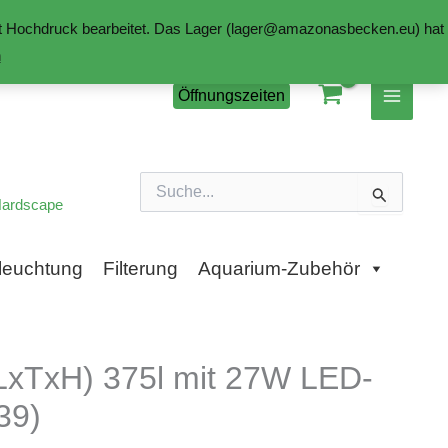
mit Hochdruck bearbeitet. Das Lager (lager@amazonasbecken.eu) hat
n
Öffnungszeiten
Suchen
nach:
ardscape
leuchtung
Filterung
Aquarium-Zubehör
LxTxH) 375l mit 27W LED-
39)