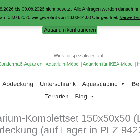
.2026 bis 09.08.2026 nicht besetzt. Alle Anfragen werden danach 
am 08.08.2026 wie gewohnt von 13:00-14:00 Uhr geöffnet.
Verwerfe
Aquarium konfigurieren
Wir sind spezialisiert auf:
Sondermaß-Aquarien
|
Aquarium-Möbel
|
Aquarien für IKEA-Möbel
|
H
Abdeckung
Unterschrank
Aquascaping
Be
Terrarien
Blog
arium-Komplettset 150x50x50 (
deckung (auf Lager in PLZ 942