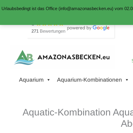
Urlaubsbedingt ist das Office (info@amazonasbecken.eu) vom 02.08
Zum
5
Inhalt
271
Bewertungen
springen
Aquarium
Aquarium-Kombinationen
Aquatic-Kombination Aqu
Ab