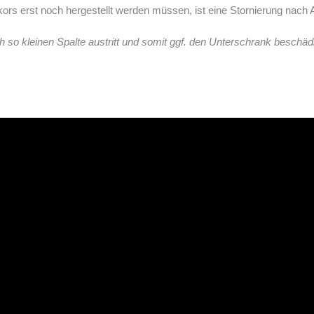
s erst noch hergestellt werden müssen, ist eine Stornierung nach Au
o kleinen Spalte austritt und somit ggf. den Unterschrank beschäd