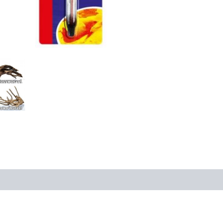
Lager
in
PLZ
94239)
Menge