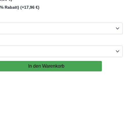
10% Rabatt)
(+
17,96
€
)
In den Warenkorb