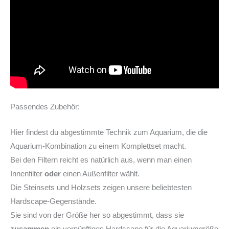
Passendes Zubehör:
Hier findest du abgestimmte Technik zum Aquarium, die die
Aquarium-Kombination zu einem Komplettset macht.
Bei den Filtern reicht es natürlich aus, wenn man einen
Innenfilter
oder
einen Außenfilter wählt.
Die Steinsets und Holzsets zeigen unsere beliebtesten
Hardscape-Gegenstände.
Sie sind von der Größe her so abgestimmt, dass sie
zusammen
ein vernünftiges Hardscape für die Aquariumgröße