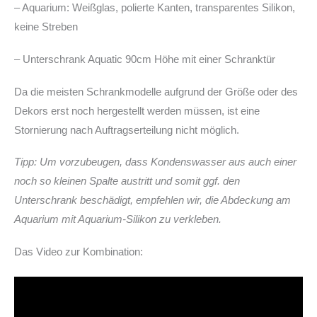
– Aquarium: Weißglas, polierte Kanten, transparentes Silikon,
keine Streben
– Unterschrank Aquatic 90cm Höhe mit einer Schranktür
Da die meisten Schrankmodelle aufgrund der Größe oder des
Dekors erst noch hergestellt werden müssen, ist eine
Stornierung nach Auftragserteilung nicht möglich.
Tipp: Um vorzubeugen, dass Kondenswasser aus auch einer
noch so kleinen Spalte austritt und somit ggf. den
Unterschrank beschädigt, empfehlen wir, die Abdeckung am
Aquarium mit Aquarium-Silikon zu verkleben.
Das Video zur Kombination: