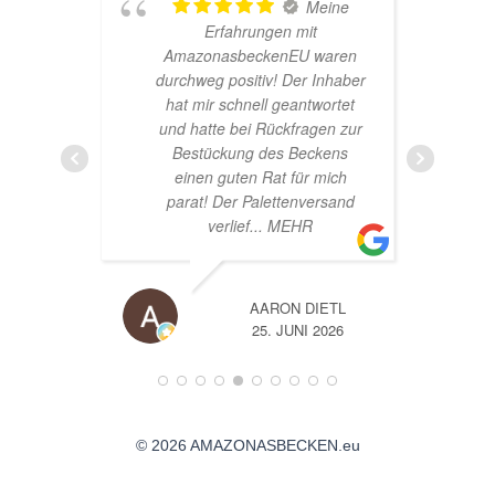
Meine
T
Erfahrungen mit
Hardscape im Laden 
AmazonasbeckenEU waren
sehr nette Beratung! Ic
durchweg positiv! Der Inhaber
super Glücklich mit m
hat mir schnell geantwortet
Beståbecken
und hatte bei Rückfragen zur
Bestückung des Beckens
einen guten Rat für mich
parat! Der Palettenversand
verlief
... MEHR
AARON DIETL
A
25. JUNI 2026
14. JUNI 2026
© 2026 AMAZONASBECKEN.eu