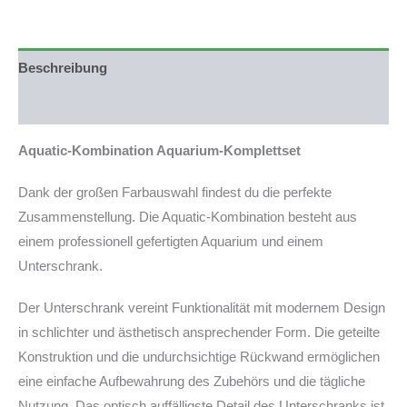
Komplettset
60x40x36
(LxTxH)
86l
Beschreibung
Weißglas
ohne
Produktsicherheit
Abdeckung
(auf
Aquatic-Kombination Aquarium-Komplettset
Lager
in
PLZ
Dank der großen Farbauswahl findest du die perfekte
94239)
Zusammenstellung. Die Aquatic-Kombination besteht aus
Menge
einem professionell gefertigten Aquarium und einem
Unterschrank.
Der Unterschrank vereint Funktionalität mit modernem Design
in schlichter und ästhetisch ansprechender Form. Die geteilte
Konstruktion und die undurchsichtige Rückwand ermöglichen
eine einfache Aufbewahrung des Zubehörs und die tägliche
Nutzung. Das optisch auffälligste Detail des Unterschranks ist