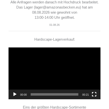
Alle Anfragen werden danach mit Hochdruck bearbeitet.
Das Lager (lager@amazonasbecken.eu) hat am
08.08.2026 wie gewohnt von
13:00-14:00 Uhr geöffnet.
01.08.26
Hardscape-Lagerverkauf:
Video-
Player
00:00
00:21
Eins der größten Hardscape-Sortimente