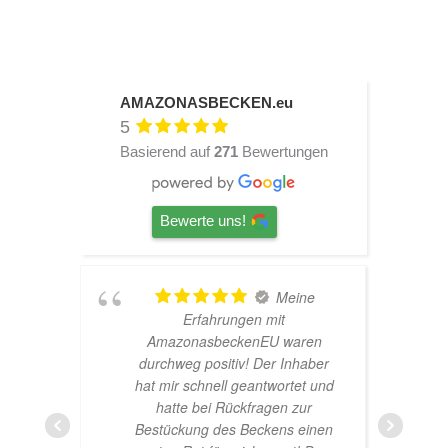
AMAZONASBECKEN.eu
5
Basierend auf
271
Bewertungen
Bewerte uns!
Meine
TOP
Erfahrungen mit
Hardscape im Laden und se
nasbeckenEU waren
nette Beratung! Ich bin sup
g positiv! Der Inhaber
Glücklich mit meinem
schnell geantwortet und
Beståbecken
e bei Rückfragen zur
ung des Beckens einen