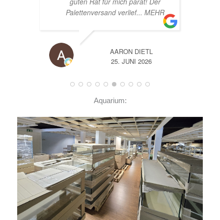
at für mich parat! Der
versand verlief
... MEHR
AARON DIETL
A
25. JUNI 2026
14. JUNI 2026
Aquarium: