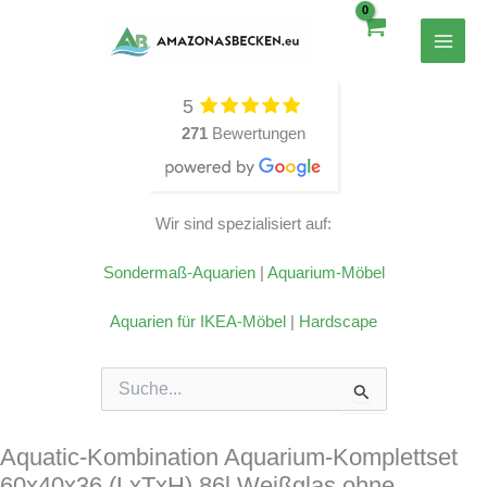
Zum
Inhalt
springen
5
271
Bewertungen
Wir sind spezialisiert auf:
Sondermaß-Aquarien
|
Aquarium-Möbel
Aquarien für IKEA-Möbel
|
Hardscape
Suchen
nach:
Aquatic-Kombination Aquarium-Komplettset
60x40x36 (LxTxH) 86l Weißglas ohne