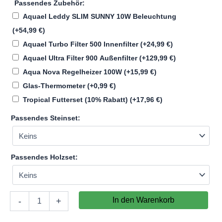
Passendes Zubehör:
Aquael Leddy SLIM SUNNY 10W Beleuchtung
(+
54,99
€
)
Aquael Turbo Filter 500 Innenfilter
(+
24,99
€
)
Aquael Ultra Filter 900 Außenfilter
(+
129,99
€
)
Aqua Nova Regelheizer 100W
(+
15,99
€
)
Glas-Thermometer
(+
0,99
€
)
Tropical Futterset (10% Rabatt)
(+
17,96
€
)
Passendes Steinset:
Passendes Holzset:
Aquatic-
In den Warenkorb
-
+
Kombination
Aquarium-