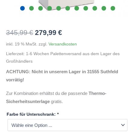
Ursprünglicher
Aktueller
345,99
€
279,99
€
Preis
Preis
inkl. 19 % MwSt.
zzgl.
Versandkosten
Lieferzeit:
1-6 Wochen Palettenversand aus dem Lager des
war:
ist:
Großhändlers
345,99 €
279,99 €.
ACHTUNG: Nicht in unserem Lager in 31555 Suthfeld
vorrätig!
Zur Kombination erhältst du die passende
Thermo-
Sicherheitsunterlage
gratis.
Farbe für Unterschrank:
*