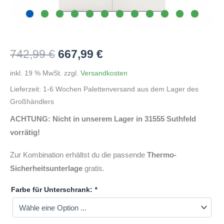
Ursprünglicher
Aktueller
742,99
€
667,99
€
Preis
Preis
inkl. 19 % MwSt.
zzgl.
Versandkosten
Lieferzeit:
1-6 Wochen Palettenversand aus dem Lager des
war:
ist:
Großhändlers
742,99 €
667,99 €.
ACHTUNG: Nicht in unserem Lager in 31555 Suthfeld
vorrätig!
Zur Kombination erhältst du die passende
Thermo-
Sicherheitsunterlage
gratis.
Farbe für Unterschrank:
*