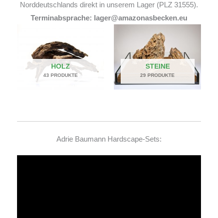
Norddeutschlands direkt in unserem Lager (PLZ 31555).
Terminabsprache: lager@amazonasbecken.eu
HOLZ
STEINE
43 PRODUKTE
29 PRODUKTE
Adrie Baumann Hardscape-Sets:
Video-
Player