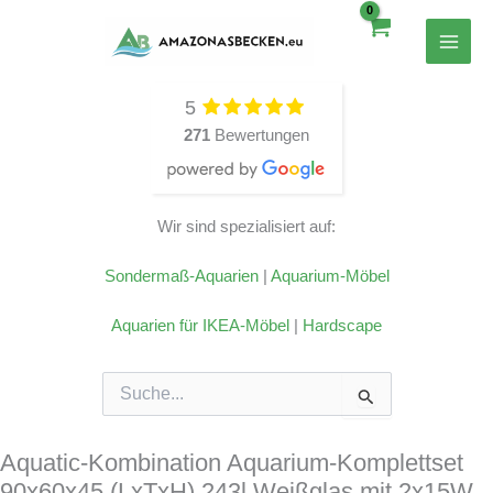
Zum
Inhalt
springen
5
271
Bewertungen
Wir sind spezialisiert auf:
Sondermaß-Aquarien
|
Aquarium-Möbel
Aquarien für IKEA-Möbel
|
Hardscape
Suchen
nach:
Aquatic-Kombination Aquarium-Komplettset
90x60x45 (LxTxH) 243l Weißglas mit 2x15W