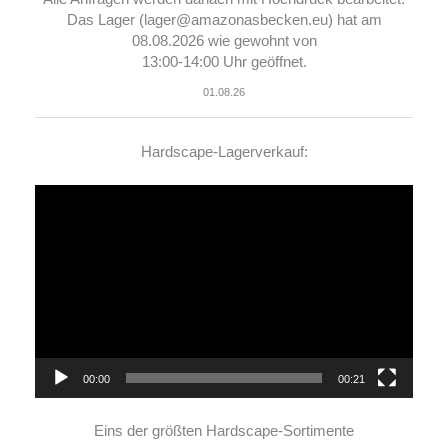
Das Lager (lager@amazonasbecken.eu) hat am
08.08.2026 wie gewohnt von
13:00-14:00 Uhr geöffnet.
01.08.26
Hardscape-Lagerverkauf:
Video-
Player
00:00
00:21
Eins der größten Hardscape-Sortimente