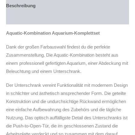
243l
Beschreibung
Weißglas
mit
Produktsicherheit
2x15W
LED-
Aquatic-Kombination Aquarium-Komplettset
Abdeckung
(auf
Lager
Dank der großen Farbauswahl findest du die perfekte
in
Zusammenstellung. Die Aquatic-Kombination besteht aus
PLZ
einem professionell gefertigten Aquarium, einer Abdeckung mit
94239)
Menge
Beleuchtung und einem Unterschrank.
Der Unterschrank vereint Funktionalität mit modernem Design
in schlichter und ästhetisch ansprechender Form. Die geteilte
Konstruktion und die undurchsichtige Rückwand ermöglichen
eine einfache Aufbewahrung des Zubehörs und die tägliche
Nutzung. Das optisch auffälligste Detail des Unterschranks ist
die Push-to-Open-Tür, die im geschlossenen Zustand die
Arbeitsplatte verdeckt und so zusammen mit dem darauf