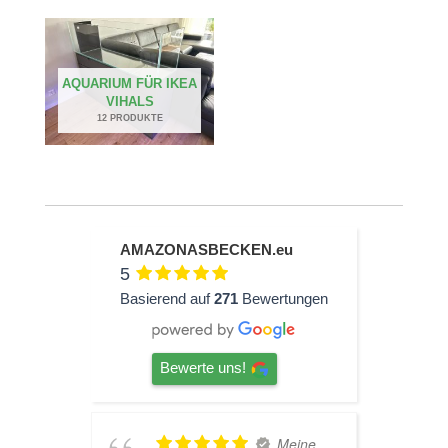
AQUARIUM FÜR IKEA
VIHALS
12 PRODUKTE
AMAZONASBECKEN.eu
5
Basierend auf
271
Bewertungen
Bewerte uns!
Meine
TOP