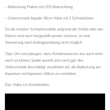
– Abdeckung Platino mit LED-Beleuchtung
– Unterschrank Aquatic 90cm Höhe mit 2 Schranktüren
Da die meisten Schrankmodelle aufgrund der Größe oder des
Dekors erst noch hergestellt werden müssen, ist eine
Stornierung nach Auftragserteilung nicht möglich.
Tipp: Um vorzubeugen, dass Kondenswasser aus auch einer
noch so kleinen Spalte austritt und somit ggf. den
Unterschrank beschädigt, empfehlen wir, die Abdeckung am
Aquarium mit Aquarium-Silikon zu verkleben.
Das Video zur Kombination: