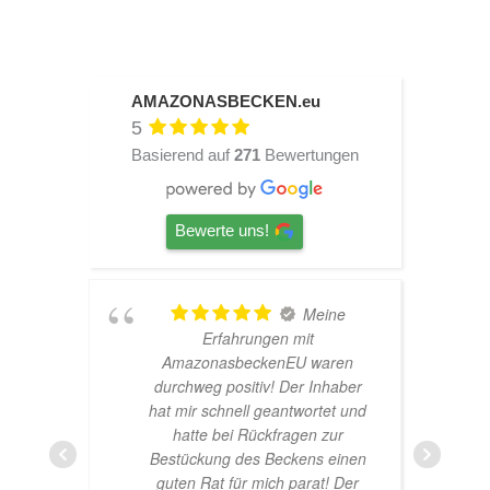
AMAZONASBECKEN.eu
5
Basierend auf
271
Bewertungen
Bewerte uns!
TOP
Hardscape im Laden und sehr
n
nette Beratung! Ich bin super
ber
Glücklich mit meinem
und
Beståbecken
nen
er