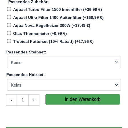
Passendes Zubehör:
Aquael Turbo Filter 1500 Innenfilter
(+
36,99
€
)
Aquael Ultra Filter 1400 Außenfilter
(+
169,99
€
)
Aqua Nova Regelheizer 300W
(+
17,49
€
)
Glas-Thermometer
(+
0,99
€
)
Tropical Futterset (10% Rabatt)
(+
17,96
€
)
Passendes Steinset:
Passendes Holzset:
Aquatic-
In den Warenkorb
-
+
Kombination
Aquarium-
Komplettset
90x60x45
(LxTxH)