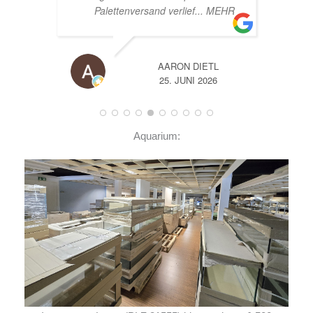
EHR
A
14. JUNI 2026
Aquarium: