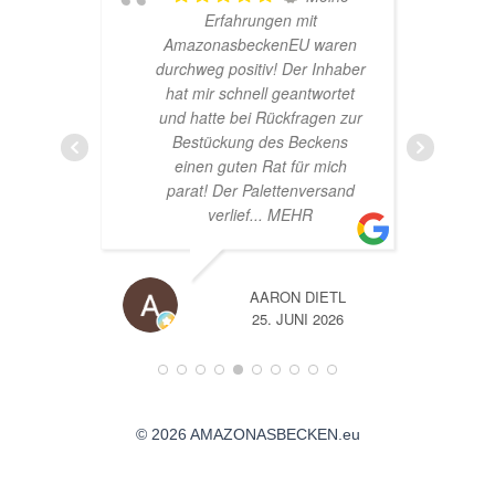
t
Hardscape im Laden und
waren
sehr nette Beratung! Ich bin
 Inhaber
super Glücklich mit meinem
wortet
Beståbecken
gen zur
ckens
 mich
ersand
IETL
A
 2026
14. JUNI 2026
© 2026 AMAZONASBECKEN.eu