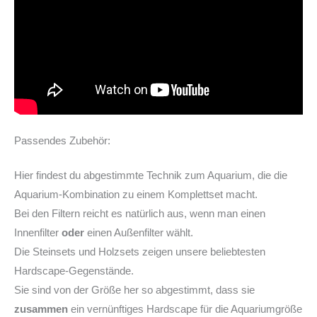
Passendes Zubehör:
Hier findest du abgestimmte Technik zum Aquarium, die die
Aquarium-Kombination zu einem Komplettset macht.
Bei den Filtern reicht es natürlich aus, wenn man einen
Innenfilter
oder
einen Außenfilter wählt.
Die Steinsets und Holzsets zeigen unsere beliebtesten
Hardscape-Gegenstände.
Sie sind von der Größe her so abgestimmt, dass sie
zusammen
ein vernünftiges Hardscape für die Aquariumgröße