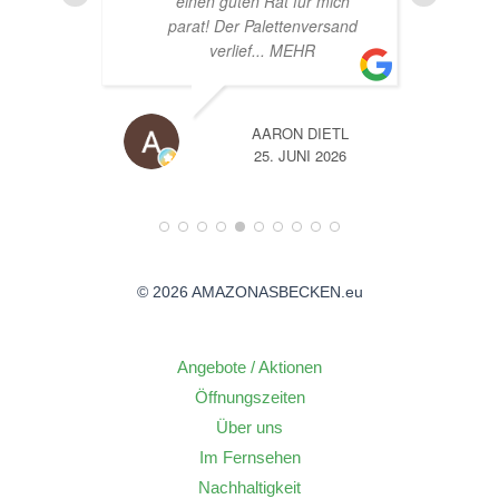
einen guten Rat für mich
parat! Der Palettenversand
verlief
... MEHR
AARON DIETL
26
25. JUNI 2026
© 2026 AMAZONASBECKEN.eu
Angebote / Aktionen
Öffnungszeiten
Über uns
Im Fernsehen
Nachhaltigkeit