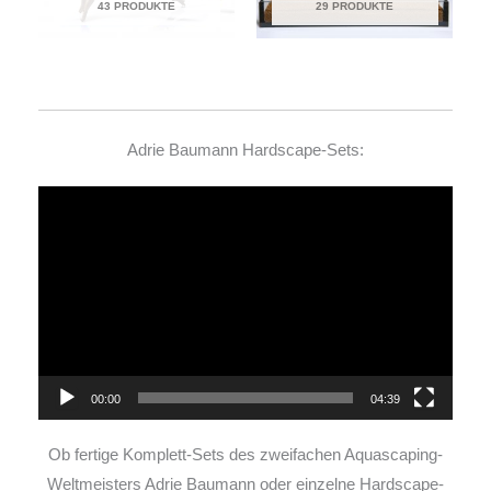
43 PRODUKTE
29 PRODUKTE
Adrie Baumann Hardscape-Sets:
Video-
Player
00:00
04:39
Ob fertige Komplett-Sets des zweifachen Aquascaping-
Weltmeisters Adrie Baumann oder einzelne Hardscape-