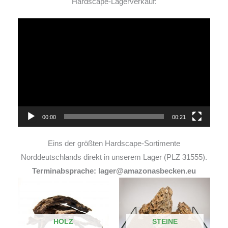
Hardscape-Lagerverkauf:
Video-
Player
00:00
00:21
Eins der größten Hardscape-Sortimente
Norddeutschlands direkt in unserem Lager (PLZ 31555).
Terminabsprache: lager@amazonasbecken.eu
HOLZ
STEINE