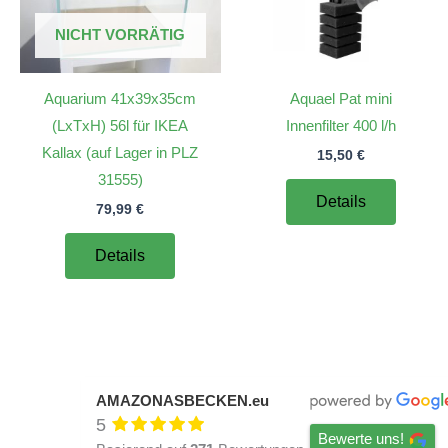
NICHT VORRÄTIG
Aquarium 41x39x35cm
Aquael Pat mini
(LxTxH) 56l für IKEA
Innenfilter 400 l/h
Kallax (auf Lager in PLZ
15,50
€
31555)
Details
79,99
€
Details
AMAZONASBECKEN.eu
5
Bewerte uns!