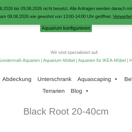
.2026 bis 09.08.2026 nicht besetzt. Alle Anfragen werden danach 
am 08.08.2026 wie gewohnt von 13:00-14:00 Uhr geöffnet.
Verwerfe
Aquarium konfigurieren
Wir sind spezialisiert auf:
Sondermaß-Aquarien
|
Aquarium-Möbel
|
Aquarien für IKEA-Möbel
|
H
Abdeckung
Unterschrank
Aquascaping
Be
Terrarien
Blog
Black Root 20-40cm