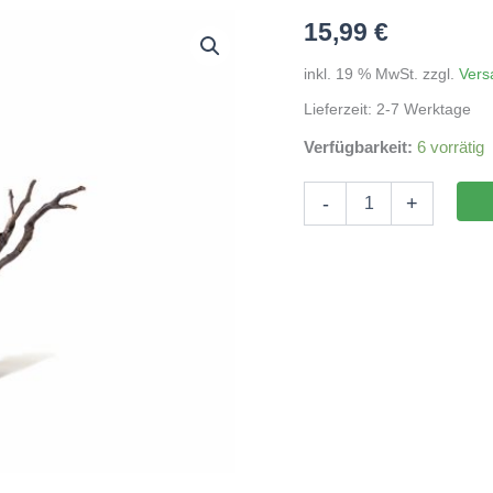
15,99
€
inkl. 19 % MwSt.
zzgl.
Vers
Lieferzeit:
2-7 Werktage
Verfügbarkeit:
6 vorrätig
Black
-
+
Root
20-
40cm
Menge