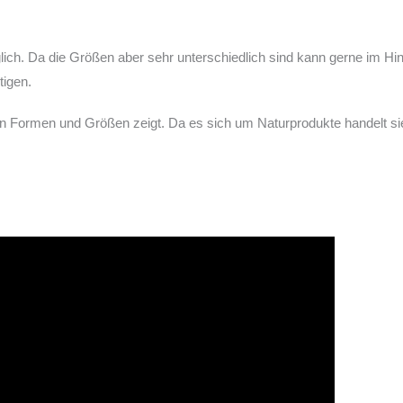
glich. Da die Größen aber sehr unterschiedlich sind kann gerne im H
tigen.
ichen Formen und Größen zeigt. Da es sich um Naturprodukte handelt s