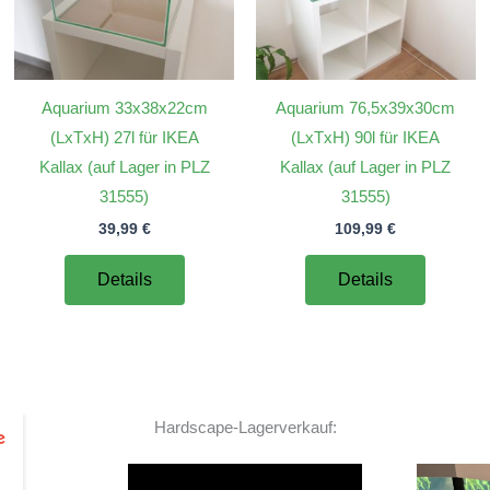
Aquarium 33x38x22cm
Aquarium 76,5x39x30cm
(LxTxH) 27l für IKEA
(LxTxH) 90l für IKEA
Kallax (auf Lager in PLZ
Kallax (auf Lager in PLZ
31555)
31555)
39,99
€
109,99
€
Details
Details
Hardscape-Lagerverkauf:
Video-