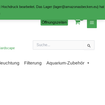
mit Hochdruck bearbeitet. Das Lager (lager@amazonasbecken.eu) hat
n
Öffnungszeiten
Suchen
nach:
ardscape
leuchtung
Filterung
Aquarium-Zubehör