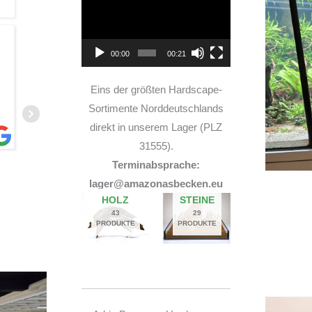
Player
TOP Hardscape im Laden
00:00
00:21
und sehr nette Beratung! Ich bin super Glücklich
mit meinem Beståbecken
Eins der größten Hardscape-
Sortimente Norddeutschlands
direkt in unserem Lager (PLZ
31555).
Terminabsprache:
A
lager@amazonasbecken.eu
14. JUNI 2026
HOLZ
STEINE
43
29
PRODUKTE
PRODUKTE