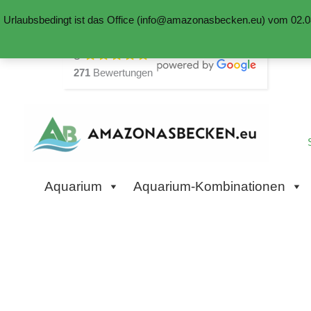
Urlaubsbedingt ist das Office (info@amazonasbecken.eu) vom 02.08
Zum
5
Inhalt
271
Bewertungen
springen
Aquarium
Aquarium-Kombinationen