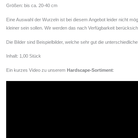
Größen: bis ca. 20-40 cm
Eine Auswahl der Wurzeln ist bei diesem Angebot leider nicht mö
kleiner sein sollen. Wir werden das nach Verfügbarkeit berücksich
Die Bilder sind Beispielbilder, welche sehr gut die unterschiedl
Inhalt: 1,00 Stück
Ein kurzes Video zu unserem
Hardscape-Sortiment
: