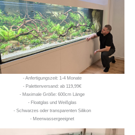
Ich habe vor einem Jahr zwei
Rochen hier erworben. Von Anfang bis Ende
habe ich eine super kompetente und ehrliche
Beratung erhalten! Auch im Nachgang bei
Fragen, habe ich immer
... MEHR
LISA ROHRLACHE
- Anfertigungszeit: 1-4 Monate
10. JUNI 2026
- Palettenversand: ab 119,99€
- Maximale Größe: 600cm Länge
- Floatglas und Weißglas
- Schwarzes oder transparenten Silikon
- Meerwassergeeignet