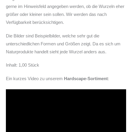
gerne im Hinweisfeld angegeben werden, ob die Wurzeln eher
größer oder kleiner sein sollen. Wir werden das nach
Verfügbarkeit berücksichtigen.
Die Bilder sind Beispielbilder, welche sehr gut die
unterschiedlichen Formen und Größen zeigt. Da es sich um
Naturprodukte handelt sieht jede Wurzel anders aus.
Inhalt: 1,00 Stück
Ein kurzes Video zu unserem
Hardscape-Sortiment
: