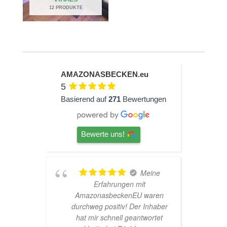
12 PRODUKTE
AMAZONASBECKEN.eu
5
Basierend auf
271
Bewertungen
Bewerte uns!
hr
Meine
Erfahrungen mit
AmazonasbeckenEU waren
durchweg positiv! Der Inhaber
hat mir schnell geantwortet