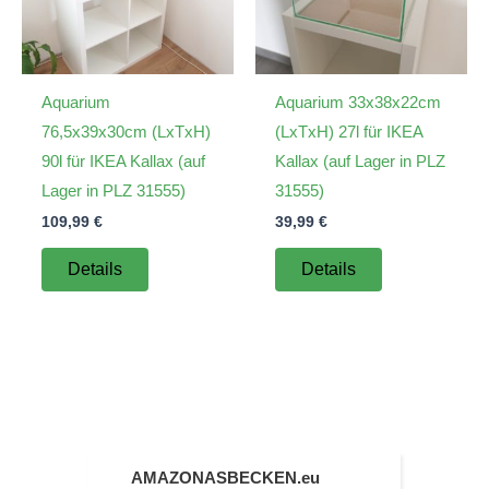
Aquarium
Aquarium 33x38x22cm
76,5x39x30cm (LxTxH)
(LxTxH) 27l für IKEA
90l für IKEA Kallax (auf
Kallax (auf Lager in PLZ
Lager in PLZ 31555)
31555)
109,99
€
39,99
€
Details
Details
AMAZONASBECKEN.eu