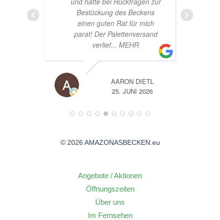
und hatte bei Rückfragen zur
Bestückung des Beckens
einen guten Rat für mich
parat! Der Palettenversand
verlief
... MEHR
AARON DIETL
6
25. JUNI 2026
© 2026 AMAZONASBECKEN.eu
Angebote / Aktionen
Öffnungszeiten
Über uns
Im Fernsehen