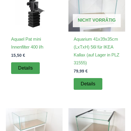
NICHT VORRÄTIG
Aquael Pat mini
Aquarium 41x39x35cm
Innenfilter 400 l/h
(LxTxH) 56l für IKEA
Kallax (auf Lager in PLZ
15,50
€
31555)
Details
79,99
€
Details