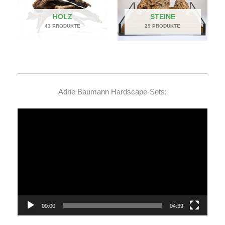
HOLZ
STEINE
43 PRODUKTE
29 PRODUKTE
Adrie Baumann Hardscape-Sets:
Video-
Player
00:00
04:39