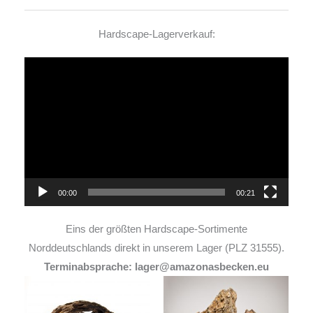
Hardscape-Lagerverkauf:
Video-
Player
00:00
00:21
Eins der größten Hardscape-Sortimente
Norddeutschlands direkt in unserem Lager (PLZ 31555).
Terminabsprache: lager@amazonasbecken.eu