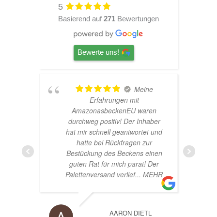
5
Basierend auf
271
Bewertungen
Bewerte uns!
Meine
Erfahrungen mit
H
AmazonasbeckenEU waren
n
durchweg positiv! Der Inhaber
hat mir schnell geantwortet und
hatte bei Rückfragen zur
Bestückung des Beckens einen
guten Rat für mich parat! Der
Palettenversand verlief
... MEHR
AARON DIETL