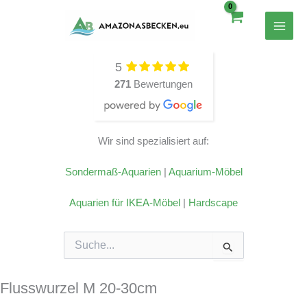
Zum
Inhalt
springen
5
271
Bewertungen
Wir sind spezialisiert auf:
Sondermaß-Aquarien
|
Aquarium-Möbel
Aquarien für IKEA-Möbel
|
Hardscape
Suchen
nach:
Flusswurzel M 20-30cm