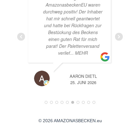
nasbeckenEU waren
sehr nette Beratung! Ich bin
g positiv! Der Inhaber
super Glücklich mit meinem
ir schnell geantwortet
Beståbecken
tte bei Rückfragen zur
ückung des Beckens
n guten Rat für mich
! Der Palettenversand
verlief
... MEHR
AARON DIETL
A
25. JUNI 2026
14. JUNI 2026
© 2026 AMAZONASBECKEN.eu