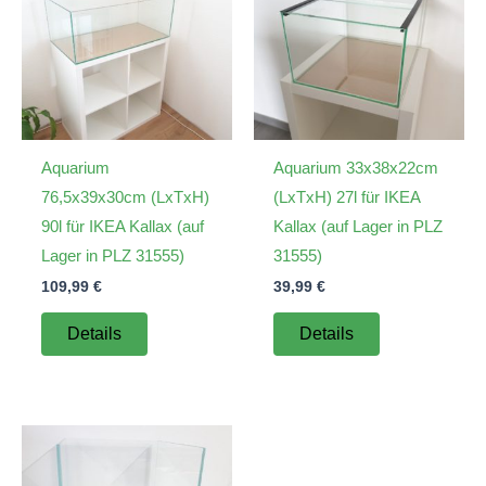
Aquarium
Aquarium 33x38x22cm
76,5x39x30cm (LxTxH)
(LxTxH) 27l für IKEA
90l für IKEA Kallax (auf
Kallax (auf Lager in PLZ
Lager in PLZ 31555)
31555)
109,99
€
39,99
€
Details
Details