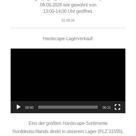
08.08.2026 wie gewohnt von
13:00-14:00 Uhr geöffnet.
01.08.26
Hardscape-Lagerverkauf:
Video-
Player
00:00
00:21
Eins der größten Hardscape-Sortimente
Norddeutschlands direkt in unserem Lager (PLZ 31555).