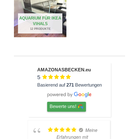
AQUARIUM FÜR IKEA
VIHALS
12 PRODUKTE
AMAZONASBECKEN.eu
5
Basierend auf
271
Bewertungen
Bewerte uns!
Meine
TOP
Erfahrungen mit
Hardscape im Laden und