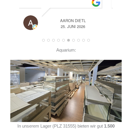
ON DIETL
A
 JUNI 2026
14. JUNI 2026
Aquarium:
In unserem Lager (PLZ 31555) bieten wir gut
1.500