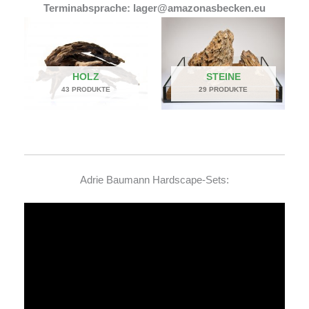
Terminabsprache: lager@amazonasbecken.eu
HOLZ
STEINE
43 PRODUKTE
29 PRODUKTE
Adrie Baumann Hardscape-Sets:
Video-
Player