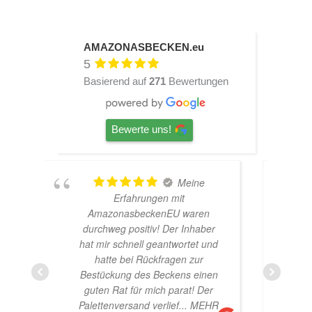
AMAZONASBECKEN.eu
5
Basierend auf
271
Bewertungen
Bewerte uns!
Meine
TOP
en mit
Hardscape im Laden und sehr
enEU waren
nette Beratung! Ich bin super
! Der Inhaber
Glücklich mit meinem
eantwortet und
Beståbecken
fragen zur
eckens einen
ch parat! Der
rlief
... MEHR