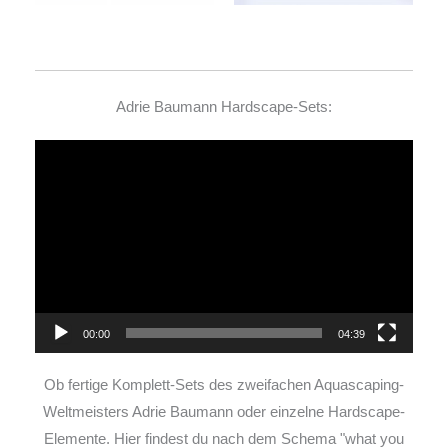
Adrie Baumann Hardscape-Sets:
Video-
Player
00:00
04:39
Ob fertige Komplett-Sets des zweifachen Aquascaping-
Weltmeisters Adrie Baumann oder einzelne Hardscape-
Elemente. Hier findest du nach dem Schema "what you