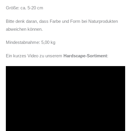
Größe: ca. 5-20 cm
Bitte denk daran, dass Farbe und Form bei Naturprodukten
abweichen können.
Mindestabnahme: 5,00 kg
Ein kurzes Video zu unserem
Hardscape-Sortiment
: