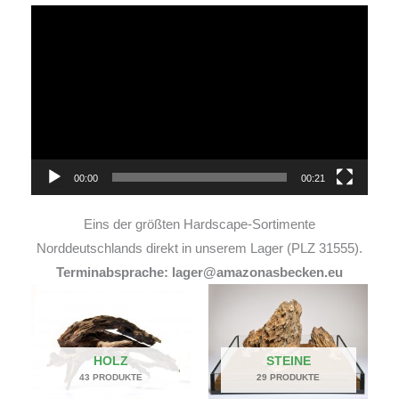
Video-
Player
00:00
00:21
Eins der größten Hardscape-Sortimente
Norddeutschlands direkt in unserem Lager (PLZ 31555).
Terminabsprache: lager@amazonasbecken.eu
HOLZ
STEINE
43 PRODUKTE
29 PRODUKTE