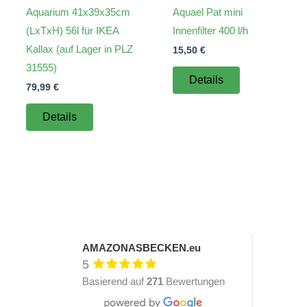
Aquarium 41x39x35cm
Aquael Pat mini
(LxTxH) 56l für IKEA
Innenfilter 400 l/h
Kallax (auf Lager in PLZ
15,50
€
31555)
Details
79,99
€
Details
AMAZONASBECKEN.eu
5
Basierend auf
271
Bewertungen