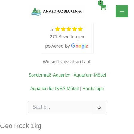
Zum
Inhalt
springen
5
271
Bewertungen
Wir sind spezialisiert auf:
Sondermaß-Aquarien
|
Aquarium-Möbel
Aquarien für IKEA-Möbel
|
Hardscape
Suchen
nach:
Geo Rock 1kg