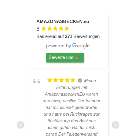
AMAZONASBECKEN.eu
5
Basierend auf
271
Bewertungen
Bewerte uns!
eine
TOP
Hardscape im Laden und
waren
sehr nette Beratung! Ich bin
Inhaber
super Glücklich mit meinem
ortet
Beståbecken
en zur
kens
mich
rsand