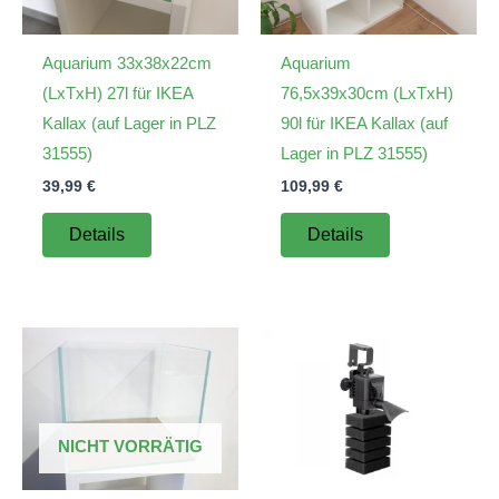
Aquarium 33x38x22cm
Aquarium
(LxTxH) 27l für IKEA
76,5x39x30cm (LxTxH)
Kallax (auf Lager in PLZ
90l für IKEA Kallax (auf
31555)
Lager in PLZ 31555)
39,99
€
109,99
€
Details
Details
NICHT VORRÄTIG