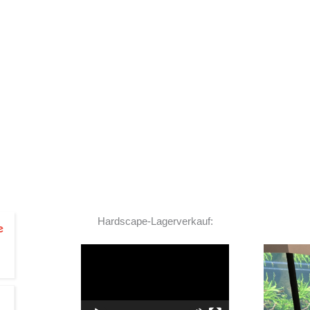
Hardscape-Lagerverkauf:
Video-
Player
TOP Hardscape im Laden