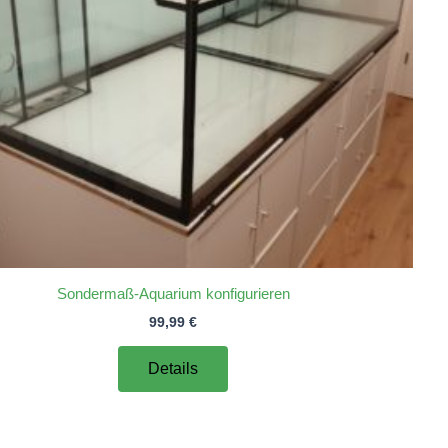
Sondermaß-Aquarium konfigurieren
99,99
€
Details