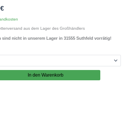
nglicher
Aktueller
9
€
Preis
andkosten
ettenversand aus dem Lager des Großhändlers
ist:
sind nicht in unserem Lager in 31555 Suthfeld vorrätig!
 €
134,99 €.
In den Warenkorb