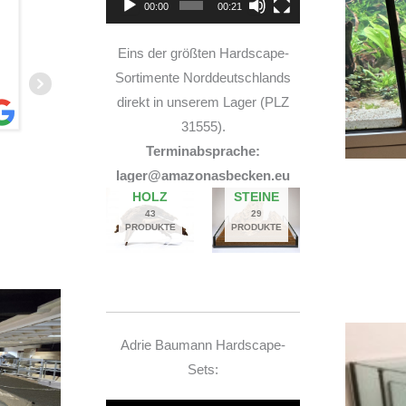
00:00
00:21
und sehr nette Beratung! Ich bin super Glücklich
mit meinem Beståbecken
Eins der größten Hardscape-
Sortimente Norddeutschlands
direkt in unserem Lager (PLZ
31555).
Terminabsprache:
A
lager@amazonasbecken.eu
14. JUNI 2026
HOLZ
STEINE
43
29
PRODUKTE
PRODUKTE
Adrie Baumann Hardscape-
Sets: