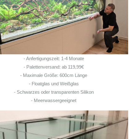
Rochen hier erworben. Von Anfang bis Ende
habe ich eine super kompetente und ehrliche
Beratung erhalten! Auch im Nachgang bei
Fragen, habe ich immer
... MEHR
LISA ROHRLACHE
- Anfertigungszeit: 1-4 Monate
10. JUNI 2026
- Palettenversand: ab 119,99€
- Maximale Größe: 600cm Länge
- Floatglas und Weißglas
- Schwarzes oder transparenten Silikon
- Meerwassergeeignet