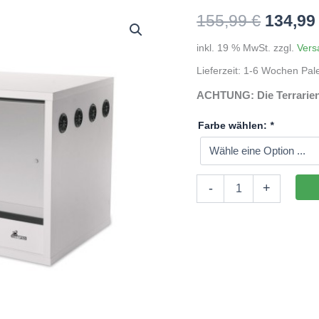
Ursprü
155,99
€
134,9
Preis
inkl. 19 % MwSt.
zzgl.
Vers
Lieferzeit:
1-6 Wochen Pal
war:
ACHTUNG: Die Terrarien 
155,99
Farbe wählen:
*
Holzterrarium
-
+
100x40x40cm
(LxTxH)
ohne
Staufach
(auf
Lager
in
PLZ
94239)