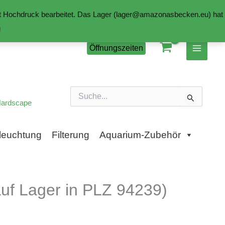
mit Hochdruck bearbeitet. Das Lager (lager@amazonasbecken.eu) hat
n
Öffnungszeiten
Suchen
nach:
ardscape
leuchtung
Filterung
Aquarium-Zubehör
uf Lager in PLZ 94239)