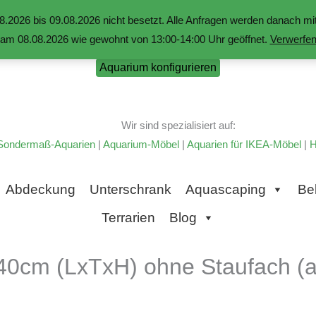
.2026 bis 09.08.2026 nicht besetzt. Alle Anfragen werden danach 
am 08.08.2026 wie gewohnt von 13:00-14:00 Uhr geöffnet.
Verwerfe
Aquarium konfigurieren
Wir sind spezialisiert auf:
Sondermaß-Aquarien
|
Aquarium-Möbel
|
Aquarien für IKEA-Möbel
|
H
Abdeckung
Unterschrank
Aquascaping
Be
Terrarien
Blog
40cm (LxTxH) ohne Staufach (a