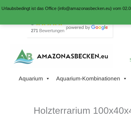
Urlaubsbedingt ist das Office (info@amazonasbecken.eu) vom 02.08
Zum
5
Inhalt
271
Bewertungen
springen
Aquarium
Aquarium-Kombinationen
Holzterrarium 100x40x