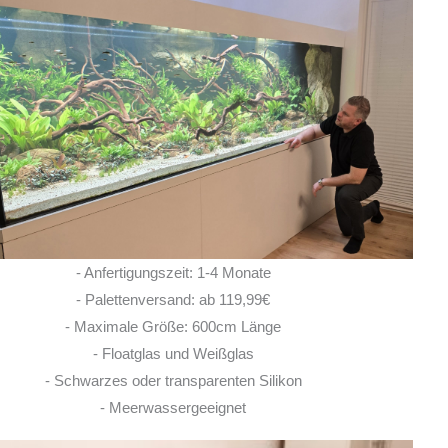
Ich habe vor einem Jahr zwei
Rochen hier erworben. Von Anfang bis Ende
habe ich eine super kompetente und ehrliche
Beratung erhalten! Auch im Nachgang bei
Fragen, habe ich immer
... MEHR
LISA ROHRLACHE
- Anfertigungszeit: 1-4 Monate
10. JUNI 2026
- Palettenversand: ab 119,99€
- Maximale Größe: 600cm Länge
- Floatglas und Weißglas
- Schwarzes oder transparenten Silikon
- Meerwassergeeignet