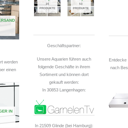
35
53
PRODUKTE
PRODUKTE
ERSAND
Geschäftspartner:
Unsere Aquarien führen auch
Entdecke 
ert werden
folgende Geschäfte in ihrem
nach Best
ber einen
Sortiment und können dort
gekauft werden:
In 30853 Langenhagen:
GER IN
In 21509 Glinde (bei Hamburg):