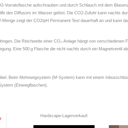
CO2-Vorratsflasche aufschrauben und durch Schlauch mit dem Blasenz
ilfe des Diffusors im Wasser gelöst. Die CO2-Zufuhr kann nachts du
2-Menge zeigt der CO2/pH Permanent Test dauerhaft an und kann dan
dringen. Die Reichweite einer CO₂-Anlage hängt von verschiedenen F
ung. Eine 500 g Flasche die nicht nachts durch ein Magnetventil abg
ibel. Beim Mehrwegsystem (M-System) kann mit einem Inbusschlüss
System (Einwegflaschen).
Hardscape-Lagerverkauf: