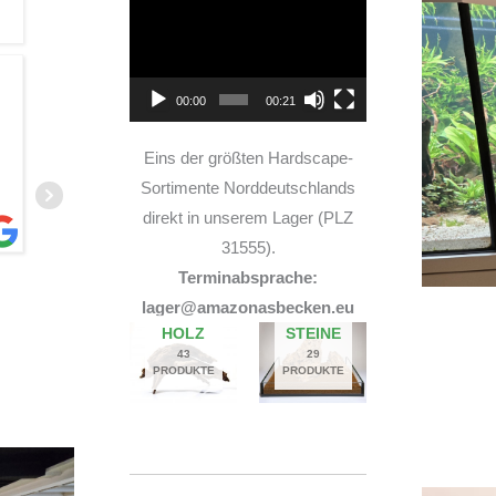
Video-
Player
TOP Hardscape im Laden
00:00
00:21
und sehr nette Beratung! Ich bin super Glücklich
mit meinem Beståbecken
Eins der größten Hardscape-
Sortimente Norddeutschlands
direkt in unserem Lager (PLZ
31555).
Terminabsprache:
A
lager@amazonasbecken.eu
14. JUNI 2026
HOLZ
STEINE
43
29
PRODUKTE
PRODUKTE