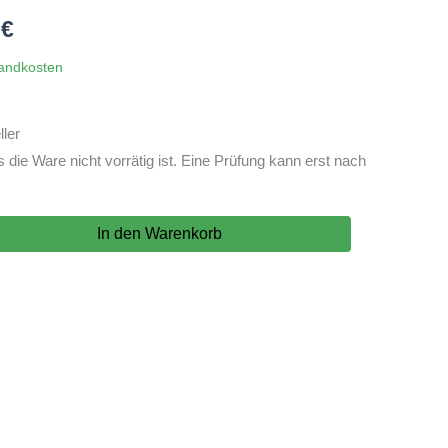
nglicher
Aktueller
9
€
Preis
andkosten
ist:
ler
 €
179,99 €.
ie Ware nicht vorrätig ist. Eine Prüfung kann erst nach
In den Warenkorb