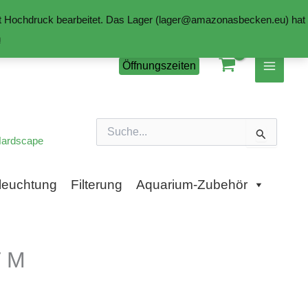
mit Hochdruck bearbeitet. Das Lager (lager@amazonasbecken.eu) hat
n
Öffnungszeiten
Suchen
nach:
ardscape
leuchtung
Filterung
Aquarium-Zubehör
 M