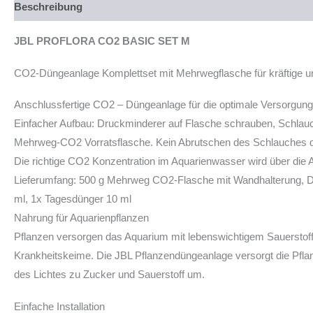
Beschreibung
Produktsicherheit
JBL PROFLORA CO2 BASIC SET M
CO2-Düngeanlage Komplettset mit Mehrwegflasche für kräftige u
Anschlussfertige CO2 – Düngeanlage für die optimale Versorgung 
Einfacher Aufbau: Druckminderer auf Flasche schrauben, Schlauch 
Mehrweg-CO2 Vorratsflasche. Kein Abrutschen des Schlauches d
Die richtige CO2 Konzentration im Aquarienwasser wird über die 
Lieferumfang: 500 g Mehrweg CO2-Flasche mit Wandhalterung, Dr
ml, 1x Tagesdünger 10 ml
Nahrung für Aquarienpflanzen
Pflanzen versorgen das Aquarium mit lebenswichtigem Sauerstoff
Krankheitskeime. Die JBL Pflanzendüngeanlage versorgt die Pfla
des Lichtes zu Zucker und Sauerstoff um.
Einfache Installation