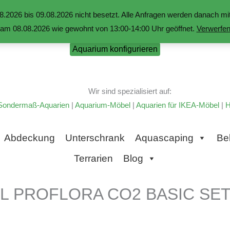
.2026 bis 09.08.2026 nicht besetzt. Alle Anfragen werden danach 
am 08.08.2026 wie gewohnt von 13:00-14:00 Uhr geöffnet.
Verwerfe
Aquarium konfigurieren
Wir sind spezialisiert auf:
Sondermaß-Aquarien
|
Aquarium-Möbel
|
Aquarien für IKEA-Möbel
|
H
Abdeckung
Unterschrank
Aquascaping
Be
Terrarien
Blog
BL PROFLORA CO2 BASIC SET