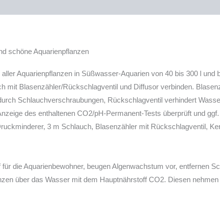
nd schöne Aquarienpflanzen
aller Aquarienpflanzen in Süßwasser-Aquarien von 40 bis 300 l und 
mit Blasenzähler/Rückschlagventil und Diffusor verbinden. Blasenzah
urch Schlauchverschraubungen, Rückschlagventil verhindert Wasser
Anzeige des enthaltenen CO2/pH-Permanent-Tests überprüft und ggf. 
uckminderer, 3 m Schlauch, Blasenzähler mit Rückschlagventil, Ker
 für die Aquarienbewohner, beugen Algenwachstum vor, entfernen Sch
nzen über das Wasser mit dem Hauptnährstoff CO2. Diesen nehmen die