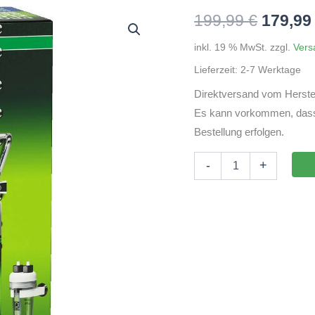
Ursprü
199,99
€
179,9
Preis
inkl. 19 % MwSt.
zzgl.
Vers
Lieferzeit:
2-7 Werktage
war:
Direktversand vom Herstel
199,99
Es kann vorkommen, dass d
Bestellung erfolgen.
JBL
-
+
PROFLORA
CO2
BASIC
SET
M
Menge