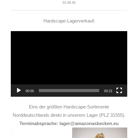
01.08.26
Hardscape-Lagerverkauf:
Video-
Player
00:00
00:21
Eins der größten Hardscape-Sortimente
Norddeutschlands direkt in unserem Lager (PLZ 31555).
Terminabsprache: lager@amazonasbecken.eu