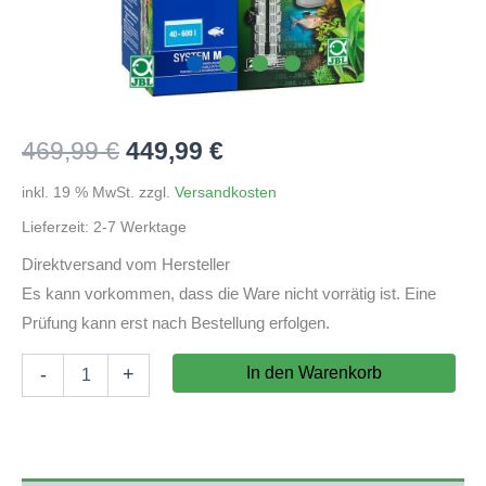
Ursprünglicher
Aktueller
469,99
€
449,99
€
Preis
Preis
inkl. 19 % MwSt.
zzgl.
Versandkosten
Lieferzeit:
2-7 Werktage
war:
ist:
Direktversand vom Hersteller
469,99 €
449,99 €.
Es kann vorkommen, dass die Ware nicht vorrätig ist. Eine
Prüfung kann erst nach Bestellung erfolgen.
JBL
In den Warenkorb
-
+
PROFLORA
CO2
PROFESSIONAL
SET
M