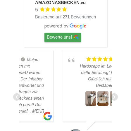
AMAZONASBECKEN.eu
5
Basierend auf
271
Bewertungen
Bewerte uns!
TOP
Hardscape im Laden und sehr
n
nette Beratung! Ich bin super
er
Glücklich mit meinem
und
Beståbecken
nen
er
EHR