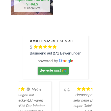
VIHALS
12 PRODUKTE
AMAZONASBECKEN.eu
5
Basierend auf
271
Bewertungen
Bewerte uns!
ine
TOP
Hardscape im Laden und
aren
sehr nette Beratung! Ich bin
h
haber
super Glücklich mit meinem