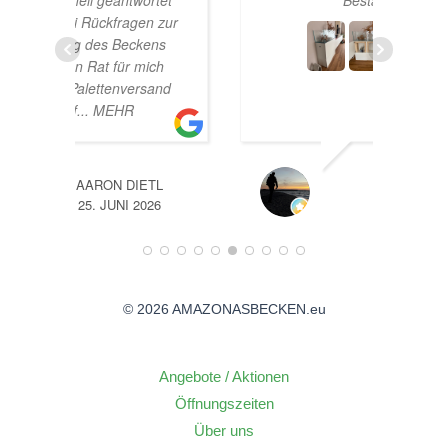
rtet
Beståbecken
n zur
ens
ich
sand
TL
A
26
14. JUNI 2026
© 2026 AMAZONASBECKEN.eu
Angebote / Aktionen
Öffnungszeiten
Über uns