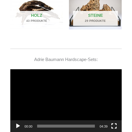
HOLZ
STEINE
43 PRODUKTE
29 PRODUKTE
Adrie Baumann Hardscape-Sets:
Video-
Player
00:00
04:39