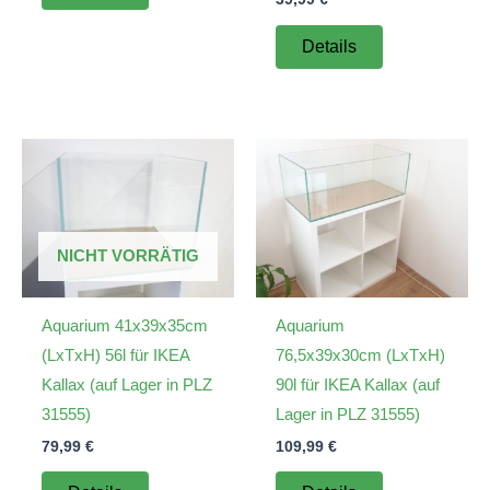
Details
NICHT VORRÄTIG
Aquarium 41x39x35cm
Aquarium
(LxTxH) 56l für IKEA
76,5x39x30cm (LxTxH)
Kallax (auf Lager in PLZ
90l für IKEA Kallax (auf
31555)
Lager in PLZ 31555)
79,99
€
109,99
€