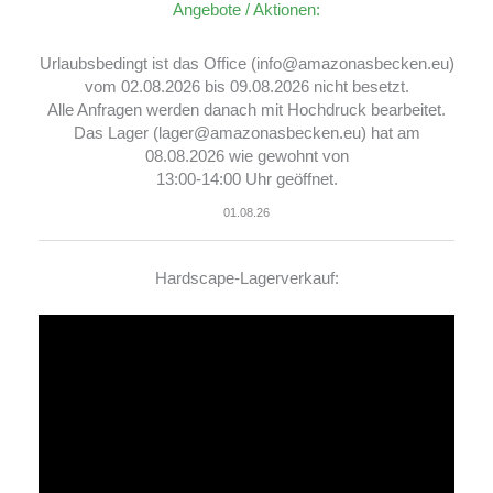
Angebote / Aktionen:
Urlaubsbedingt ist das Office (info@amazonasbecken.eu)
vom 02.08.2026 bis 09.08.2026 nicht besetzt.
Alle Anfragen werden danach mit Hochdruck bearbeitet.
Das Lager (lager@amazonasbecken.eu) hat am
08.08.2026 wie gewohnt von
13:00-14:00 Uhr geöffnet.
01.08.26
Hardscape-Lagerverkauf:
Video-
Player