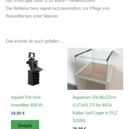
JBL Proscape Tools S 20 Wave – Wellenschere
Die Wellenschere eignet sich besonders zur Pflege von
Rasenflächen unter Wasser.
Das könnte dir auch gefallen …
Aquael Pat mini
Aquarium 33x38x22cm
Innenfilter 400 l/h
(LxTxH) 27l für IKEA
Kallax (auf Lager in PLZ
15,50
€
31555)
Details
39,99
€