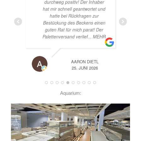
ber
Glücklich mit meinem
 und
Beståbecken
nen
Der
MEHR
A
14. JUNI 2026
Aquarium: