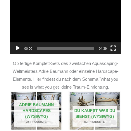
Player
00:00
04:39
Ob fertige Komplett-Sets des zweifachen Aquascaping-
Weltmeisters Adrie Baumann oder einzelne Hardscape-
Elemente. Hier findest du nach dem Schema "what you
see is what you get" deine Traum-Einrichtung.
ADRIE BAUMANN
HARDSCAPES
DU KAUFST WAS DU
(WYSIWYG)
SIEHST (WYSIWYG)
35 PRODUKTE
53 PRODUKTE