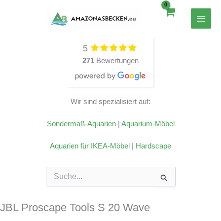
Zum
Inhalt
springen
5
271
Bewertungen
Wir sind spezialisiert auf:
Sondermaß-Aquarien
|
Aquarium-Möbel
Aquarien für IKEA-Möbel
|
Hardscape
Suchen
nach:
JBL Proscape Tools S 20 Wave