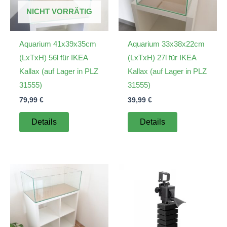
NICHT VORRÄTIG
Aquarium 41x39x35cm
Aquarium 33x38x22cm
(LxTxH) 56l für IKEA
(LxTxH) 27l für IKEA
Kallax (auf Lager in PLZ
Kallax (auf Lager in PLZ
31555)
31555)
79,99
€
39,99
€
Details
Details