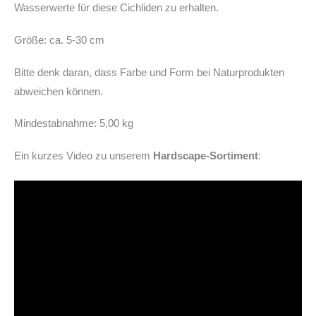
Wasserwerte für diese Cichliden zu erhalten.
Größe: ca. 5-30 cm
Bitte denk daran, dass Farbe und Form bei Naturprodukten
abweichen können.
Mindestabnahme: 5,00 kg
Ein kurzes Video zu unserem
Hardscape-Sortiment
: