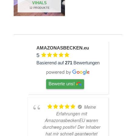
VIHALS
12 PRODUKTE
AMAZONASBECKEN.eu
5
Basierend auf
271
Bewertungen
Bewerte uns!
hr
Meine
Erfahrungen mit
AmazonasbeckenEU waren
durchweg positiv! Der Inhaber
hat mir schnell geantwortet