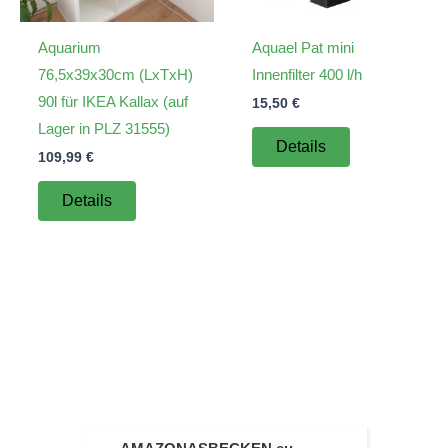
Aquarium
Aquael Pat mini
76,5x39x30cm (LxTxH)
Innenfilter 400 l/h
90l für IKEA Kallax (auf
15,50
€
Lager in PLZ 31555)
Details
109,99
€
Details