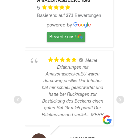
AMAZONASBECKEN.eu
5
Basierend auf
271
Bewertungen
Bewerte uns!
Meine
!
Erfahrungen mit
AmazonasbeckenEU waren
durchweg positiv! Der Inhaber
hat mir schnell geantwortet und
hatte bei Rückfragen zur
Bestückung des Beckens einen
guten Rat für mich parat! Der
Palettenversand verlief
... MEHR