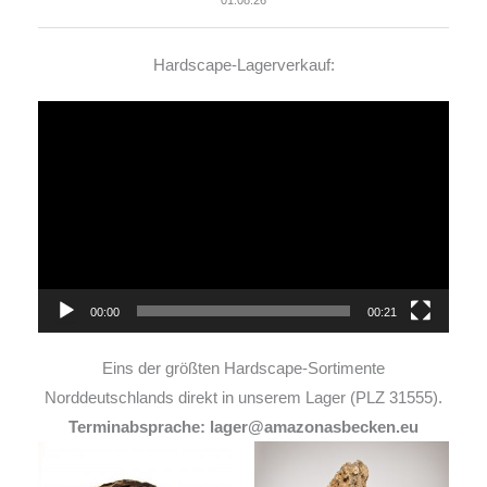
01.08.26
Hardscape-Lagerverkauf:
Video-
Player
00:00
00:21
Eins der größten Hardscape-Sortimente
Norddeutschlands direkt in unserem Lager (PLZ 31555).
Terminabsprache: lager@amazonasbecken.eu