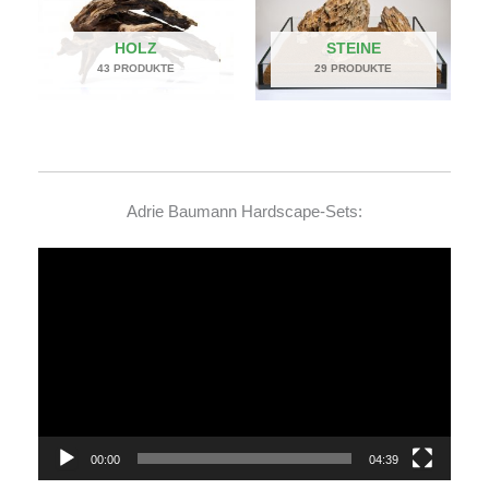
HOLZ
STEINE
43 PRODUKTE
29 PRODUKTE
Adrie Baumann Hardscape-Sets:
Video-
Player
00:00
04:39