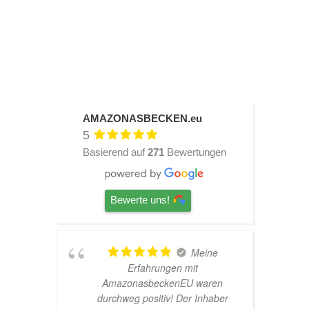
AMAZONASBECKEN.eu
5
Basierend auf
271
Bewertungen
Bewerte uns!
TOP
Hardscape im Laden und sehr
n
nette Beratung! Ich bin super
er
Glücklich mit meinem