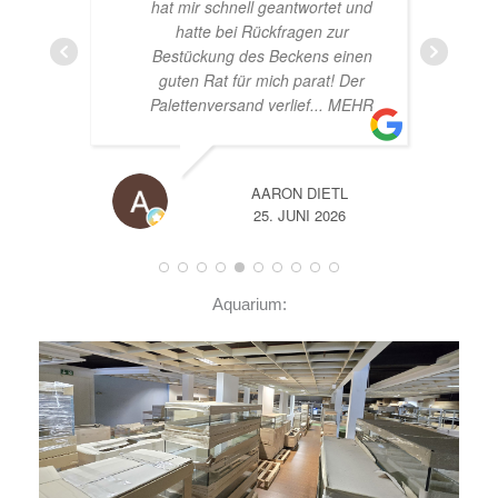
und
Beståbecken
nen
er
EHR
A
14. JUNI 2026
Aquarium: