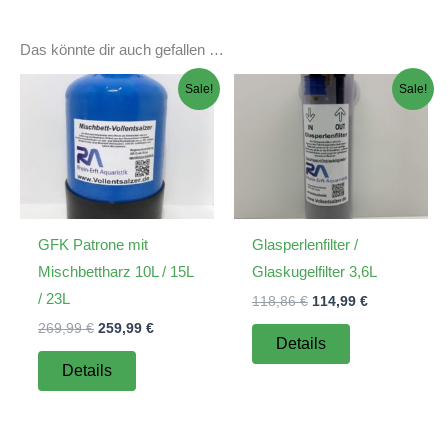
Das könnte dir auch gefallen …
Sale!
Sale!
GFK Patrone mit
Glasperlenfilter /
Mischbettharz 10L / 15L
Glaskugelfilter 3,6L
/ 23L
Ursprünglicher
Aktueller
118,86
€
114,99
€
Preis
Preis
Ursprünglicher
Aktueller
269,99
€
259,99
€
war:
ist:
Details
Preis
Preis
118,86 €
114,99 €.
war:
ist:
Details
269,99 €
259,99 €.