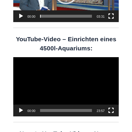
00:00
03:31
YouTube-Video – Einrichten eines
4500l-Aquariums:
Video-
Player
00:00
23:57