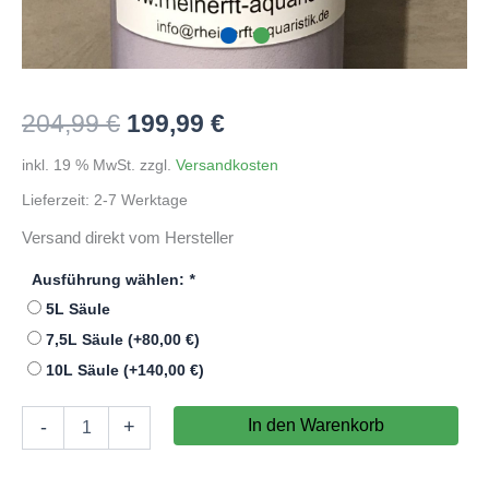
Ursprünglicher
Aktueller
204,99
€
199,99
€
Preis
Preis
inkl. 19 % MwSt.
zzgl.
Versandkosten
Lieferzeit:
2-7 Werktage
war:
ist:
Versand direkt vom Hersteller
204,99 €
199,99 €.
Ausführung wählen:
*
5L Säule
7,5L Säule
(+
80,00
€
)
10L Säule
(+
140,00
€
)
Nitratfilter
In den Warenkorb
-
+
/
Phophatfilter
5L