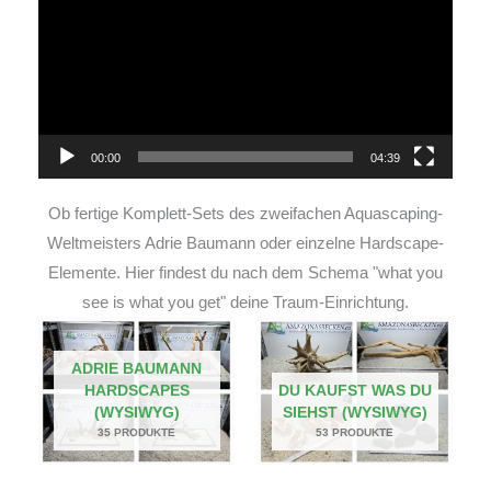
00:00
04:39
Ob fertige Komplett-Sets des zweifachen Aquascaping-
Weltmeisters Adrie Baumann oder einzelne Hardscape-
Elemente. Hier findest du nach dem Schema "what you
see is what you get" deine Traum-Einrichtung.
ADRIE BAUMANN
HARDSCAPES
DU KAUFST WAS DU
(WYSIWYG)
SIEHST (WYSIWYG)
35 PRODUKTE
53 PRODUKTE