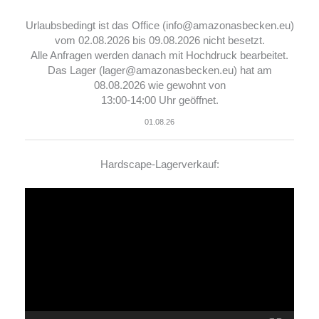
Urlaubsbedingt ist das Office (info@amazonasbecken.eu)
vom 02.08.2026 bis 09.08.2026 nicht besetzt.
Alle Anfragen werden danach mit Hochdruck bearbeitet.
Das Lager (lager@amazonasbecken.eu) hat am
08.08.2026 wie gewohnt von
13:00-14:00 Uhr geöffnet.
01.08.26
Hardscape-Lagerverkauf:
Video-
Player