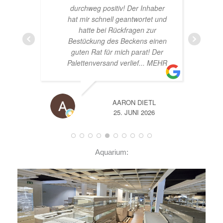
haber
Glücklich mit meinem
et und
Beståbecken
ur
einen
! Der
 MEHR
TL
A
26
14. JUNI 2026
Aquarium: