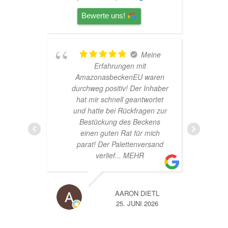
Bewerte uns!
Meine
TOP
en mit
Hardscape im Laden und
enEU waren
sehr nette Beratung! Ich bin
! Der Inhaber
super Glücklich mit meinem
 geantwortet
Beståbecken
ckfragen zur
s Beckens
t für mich
ttenversand
 MEHR
ON DIETL
A
 JUNI 2026
14. JUNI 2026