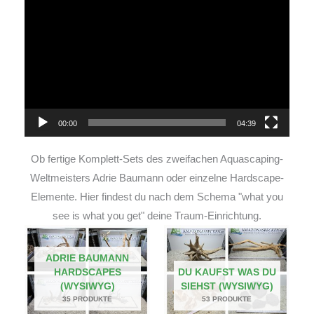
Player
00:00
04:39
Ob fertige Komplett-Sets des zweifachen Aquascaping-
Weltmeisters Adrie Baumann oder einzelne Hardscape-
Elemente. Hier findest du nach dem Schema "what you
see is what you get" deine Traum-Einrichtung.
ADRIE BAUMANN
HARDSCAPES
DU KAUFST WAS DU
(WYSIWYG)
SIEHST (WYSIWYG)
35 PRODUKTE
53 PRODUKTE