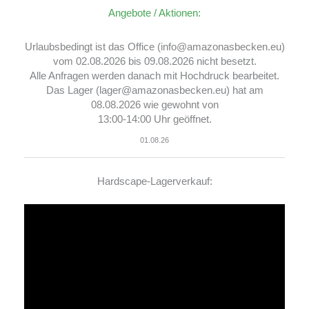
Angebote / Aktionen:
Urlaubsbedingt ist das Office (info@amazonasbecken.eu)
vom 02.08.2026 bis 09.08.2026 nicht besetzt.
Alle Anfragen werden danach mit Hochdruck bearbeitet.
Das Lager (lager@amazonasbecken.eu) hat am
08.08.2026 wie gewohnt von
13:00-14:00 Uhr geöffnet.
01.08.26
Hardscape-Lagerverkauf:
Video-
Player