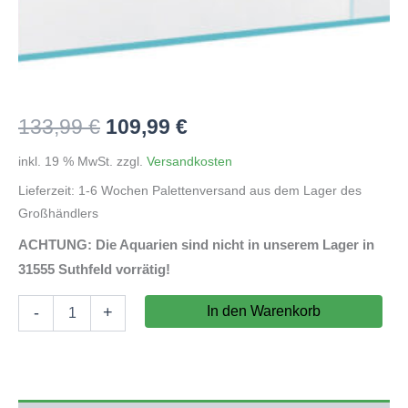
Ursprünglicher
Aktueller
133,99
€
109,99
€
Preis
Preis
inkl. 19 % MwSt.
zzgl.
Versandkosten
Lieferzeit:
1-6 Wochen Palettenversand aus dem Lager des
war:
ist:
Großhändlers
133,99 €
109,99 €.
ACHTUNG: Die Aquarien sind nicht in unserem Lager in
31555 Suthfeld vorrätig!
Weißglas-
In den Warenkorb
-
+
Aquarium
60x40x36cm
(LxTxH)
86l
(auf