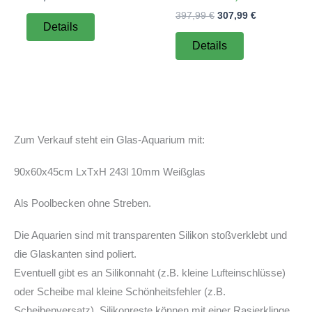
Ursprünglicher
Aktueller
397,99
€
307,99
€
Details
Preis
Preis
war:
ist:
Details
397,99 €
307,99 €.
Zum Verkauf steht ein Glas-Aquarium mit:
90x60x45cm LxTxH 243l 10mm Weißglas
Als Poolbecken ohne Streben.
Die Aquarien sind mit transparenten Silikon stoßverklebt und
die Glaskanten sind poliert.
Eventuell gibt es an Silikonnaht (z.B. kleine Lufteinschlüsse)
oder Scheibe mal kleine Schönheitsfehler (z.B.
Scheibenversatz). Silikonreste können mit einer Rasierklinge