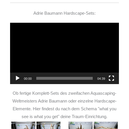
Adrie Baumann Hardscape-Sets:
Video-
Player
00:00
04:39
Ob fertige Komplett-Sets des zweifachen Aquascaping-
Weltmeisters Adrie Baumann oder einzelne Hardscape-
Elemente. Hier findest du nach dem Schema "what you
see is what you get" deine Traum-Einrichtung.