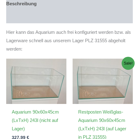
Lager
Beschreibung
in
PLZ
Produktsicherheit
94239)
Menge
Hier kann das Aquarium auch frei konfiguriert werden bzw. als
Lagerware schnell aus unserem Lager PLZ 31555 abgeholt
werden:
Sale!
Aquarium 90x60x45cm
Restposten Weißglas-
(LxTxH) 243l (nicht auf
Aquarium 90x60x45cm
Lager)
(LxTxH) 243l (auf Lager
in PLZ 31555)
327,99
€