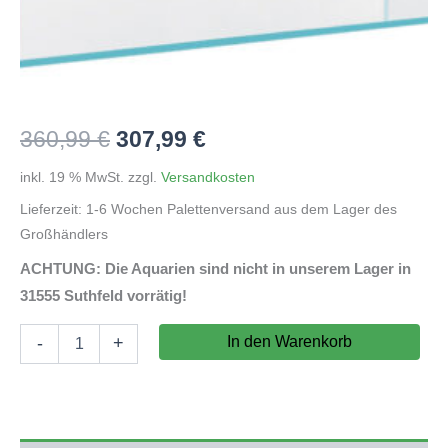
Ursprünglicher
Aktueller
360,99
€
307,99
€
Preis
Preis
inkl. 19 % MwSt.
zzgl.
Versandkosten
Lieferzeit:
1-6 Wochen Palettenversand aus dem Lager des
war:
ist:
Großhändlers
360,99 €
307,99 €.
ACHTUNG: Die Aquarien sind nicht in unserem Lager in
31555 Suthfeld vorrätig!
Weißglas-
In den Warenkorb
-
+
Aquarium
90x60x45cm
(LxTxH)
243l
(auf