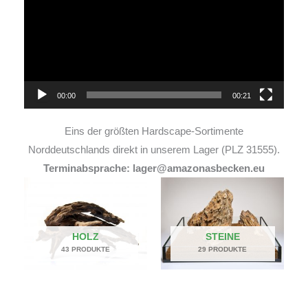
00:00
00:21
Eins der größten Hardscape-Sortimente
Norddeutschlands direkt in unserem Lager (PLZ 31555).
Terminabsprache: lager@amazonasbecken.eu
HOLZ
STEINE
43 PRODUKTE
29 PRODUKTE