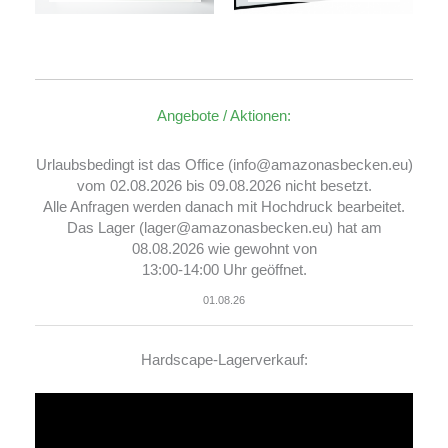
Angebote / Aktionen:
Urlaubsbedingt ist das Office (info@amazonasbecken.eu)
vom 02.08.2026 bis 09.08.2026 nicht besetzt.
Alle Anfragen werden danach mit Hochdruck bearbeitet.
Das Lager (lager@amazonasbecken.eu) hat am
08.08.2026 wie gewohnt von
13:00-14:00 Uhr geöffnet.
01.08.26
Hardscape-Lagerverkauf:
Video-
Player