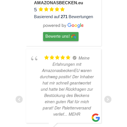
AMAZONASBECKEN.eu
5
Basierend auf
271
Bewertungen
Bewerte uns!
hr
Meine
Erfahrungen mit
AmazonasbeckenEU waren
durchweg positiv! Der Inhaber
hat mir schnell geantwortet
und hatte bei Rückfragen zur
Bestückung des Beckens
einen guten Rat für mich
parat! Der Palettenversand
verlief
... MEHR