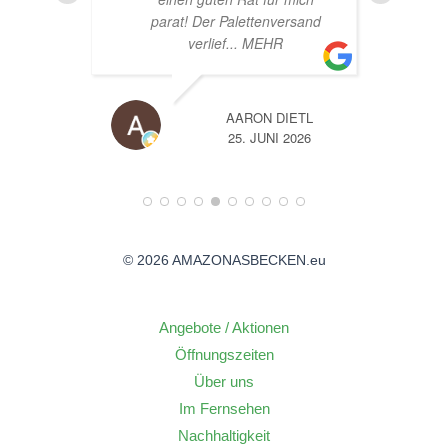
rsand
IETL
A
2026
14. JUNI 2026
© 2026 AMAZONASBECKEN.eu
Angebote / Aktionen
Öffnungszeiten
Über uns
Im Fernsehen
Nachhaltigkeit