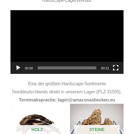
Hardscape-Lagerverkauf:
Video-
Player
00:00
00:21
Eins der größten Hardscape-Sortimente
Norddeutschlands direkt in unserem Lager (PLZ 31555).
Terminabsprache: lager@amazonasbecken.eu
HOLZ
STEINE