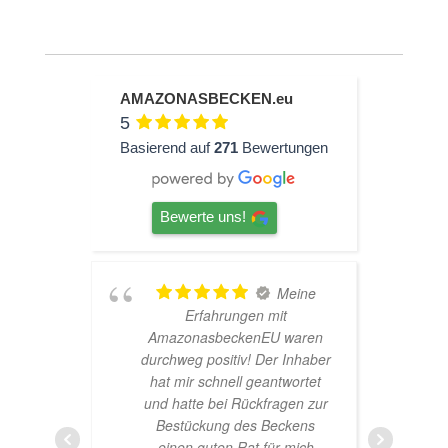
AMAZONASBECKEN.eu
5
Basierend auf
271
Bewertungen
Bewerte uns!
eine
TOP
Hardscape im Laden und
waren
sehr nette Beratung! Ich bin
Inhaber
super Glücklich mit meinem
wortet
Beståbecken
en zur
kens
mich