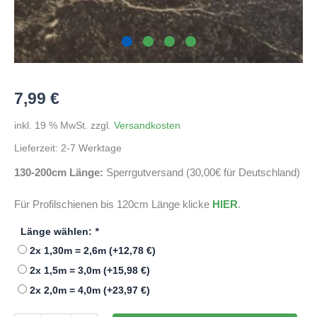
7,99
€
inkl. 19 % MwSt.
zzgl.
Versandkosten
Lieferzeit:
2-7 Werktage
130-200cm Länge:
Sperrgutversand (30,00€ für Deutschland)
Für Profilschienen bis 120cm Länge klicke
HIER
.
Länge wählen:
*
2x 1,30m = 2,6m
(+
12,78
€
)
2x 1,5m = 3,0m
(+
15,98
€
)
2x 2,0m = 4,0m
(+
23,97
€
)