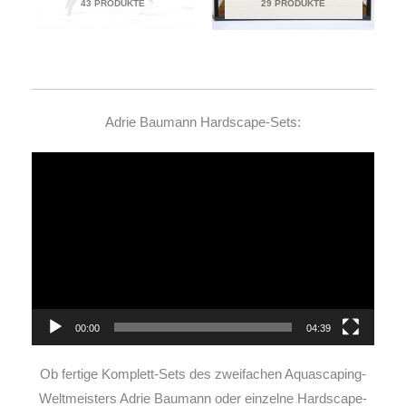
43 PRODUKTE
29 PRODUKTE
Adrie Baumann Hardscape-Sets:
Video-
Player
00:00
04:39
Ob fertige Komplett-Sets des zweifachen Aquascaping-
Weltmeisters Adrie Baumann oder einzelne Hardscape-