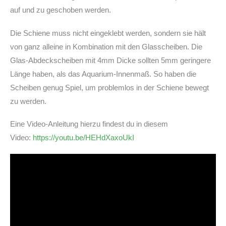
auf und zu geschoben werden.
Die Schiene muss nicht eingeklebt werden, sondern sie hält
von ganz alleine in Kombination mit den Glasscheiben. Die
Glas-Abdeckscheiben mit 4mm Dicke sollten 5mm geringere
Länge haben, als das Aquarium-Innenmaß. So haben die
Scheiben genug Spiel, um problemlos in der Schiene bewegt
zu werden.
Eine Video-Anleitung hierzu findest du in diesem
Video:
https://youtu.be/HEHdXaxoUkI