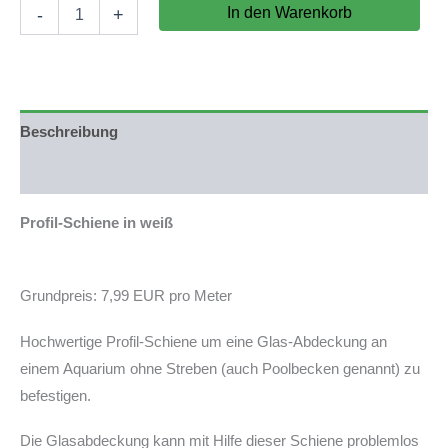
Profil-
In den Warenkorb
-
+
Schiene
weiß
für
Aquarium
ohne
Strebe
Beschreibung
/
Poolbecken
Produktsicherheit
von
130-
Profil-Schiene in weiß
200cm
Länge
Menge
Grundpreis: 7,99 EUR pro Meter
Hochwertige Profil-Schiene um eine Glas-Abdeckung an
einem Aquarium ohne Streben (auch Poolbecken genannt) zu
befestigen.
Die Glasabdeckung kann mit Hilfe dieser Schiene problemlos