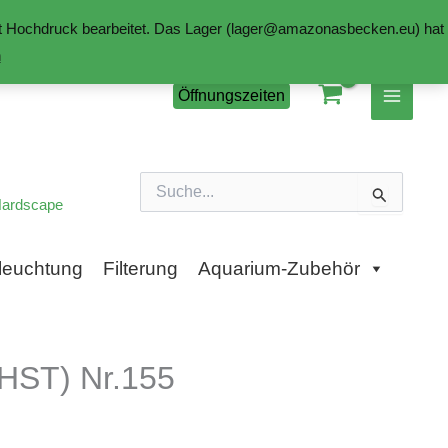
mit Hochdruck bearbeitet. Das Lager (lager@amazonasbecken.eu) hat
n
Öffnungszeiten
Suchen
nach:
ardscape
leuchtung
Filterung
Aquarium-Zubehör
HST) Nr.155