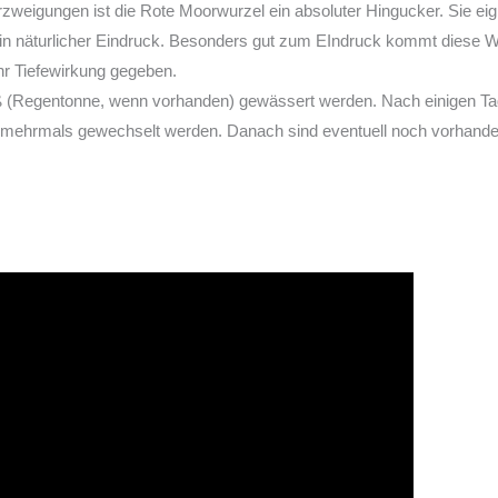
weigungen ist die Rote Moorwurzel ein absoluter Hingucker. Sie eigne
in näturlicher Eindruck. Besonders gut zum EIndruck kommt diese Wur
r Tiefewirkung gegeben.
 (Regentonne, wenn vorhanden) gewässert werden. Nach einigen Ta
te mehrmals gewechselt werden. Danach sind eventuell noch vorhande