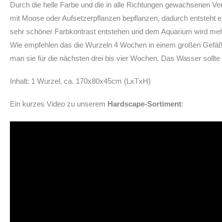
Durch die helle Farbe und die in alle Richtungen gewachsenen Verz
mit Moose oder Aufsetzerpflanzen bepflanzen, dadurch entsteht e
sehr schöner Farbkontrast entstehen und dem Aquarium wird meh
Wie empfehlen das die Wurzeln 4 Wochen in einem großen Gefäß
man sie für die nächsten drei bis vier Wochen. Das Wasser soll
Inhalt: 1 Wurzel, ca. 170x80x45cm (LxTxH)
Ein kurzes Video zu unserem
Hardscape-Sortiment
: