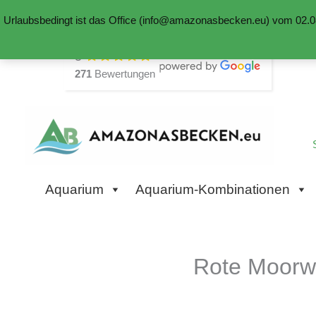
Urlaubsbedingt ist das Office (info@amazonasbecken.eu) vom 02.08
Zum
5
Inhalt
271
Bewertungen
springen
Aquarium
Aquarium-Kombinationen
Rote Moorw