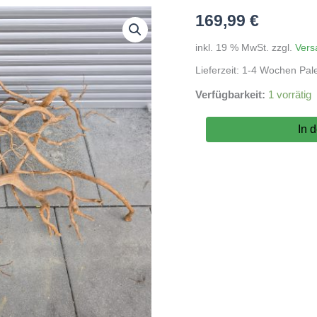
169,99
€
inkl. 19 % MwSt.
zzgl.
Vers
Lieferzeit:
1-4 Wochen Pal
Verfügbarkeit:
1 vorrätig
Rote
In 
Moorwurzel
(DU
KAUFT
WAS
DU
SIEHST)
Nr.155
Menge