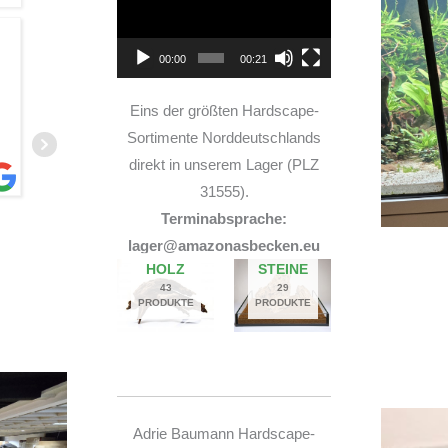
TOP Hardscape im Laden
00:00
00:21
und sehr nette Beratung! Ich bin super Glücklich
mit meinem Beståbecken
Eins der größten Hardscape-
Sortimente Norddeutschlands
direkt in unserem Lager (PLZ
31555).
Terminabsprache:
A
lager@amazonasbecken.eu
14. JUNI 2026
HOLZ
STEINE
43
29
PRODUKTE
PRODUKTE
Adrie Baumann Hardscape-