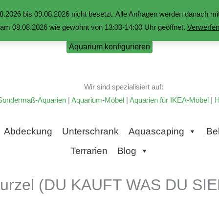
.2026 bis 09.08.2026 nicht besetzt. Alle Anfragen werden danach 
am 08.08.2026 wie gewohnt von 13:00-14:00 Uhr geöffnet.
Verwerfe
Aquarium konfigurieren
Wir sind spezialisiert auf:
Sondermaß-Aquarien
|
Aquarium-Möbel
|
Aquarien für IKEA-Möbel
|
H
Abdeckung
Unterschrank
Aquascaping
Be
Terrarien
Blog
urzel (DU KAUFT WAS DU SIE