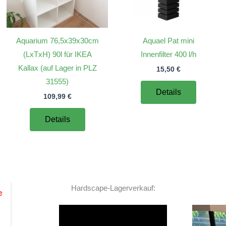
Aquarium 76,5x39x30cm
Aquael Pat mini
(LxTxH) 90l für IKEA
Innenfilter 400 l/h
Kallax (auf Lager in PLZ
15,50
€
31555)
Details
109,99
€
Details
Hardscape-Lagerverkauf:
Video-
Player