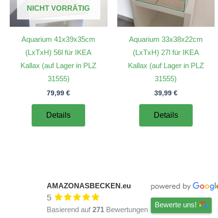
NICHT VORRÄTIG
Aquarium 41x39x35cm
Aquarium 33x38x22cm
(LxTxH) 56l für IKEA
(LxTxH) 27l für IKEA
Kallax (auf Lager in PLZ
Kallax (auf Lager in PLZ
31555)
31555)
79,99
€
39,99
€
Details
Details
AMAZONASBECKEN.eu
5
Bewerte uns!
Basierend auf
271
Bewertungen