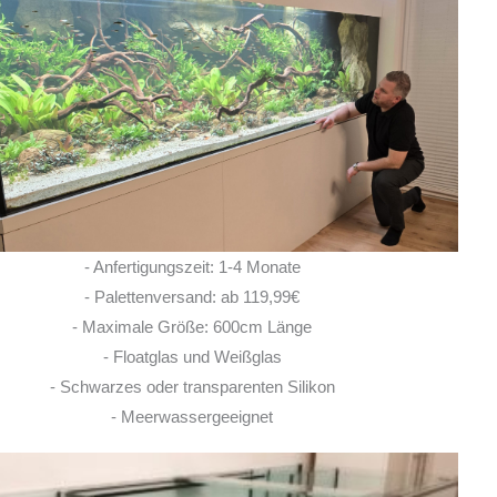
Ich habe vor einem Jahr zwei
Rochen hier erworben. Von Anfang bis Ende
habe ich eine super kompetente und ehrliche
Beratung erhalten! Auch im Nachgang bei
Fragen, habe ich immer
... MEHR
LISA ROHRLACHE
- Anfertigungszeit: 1-4 Monate
10. JUNI 2026
- Palettenversand: ab 119,99€
- Maximale Größe: 600cm Länge
- Floatglas und Weißglas
- Schwarzes oder transparenten Silikon
- Meerwassergeeignet