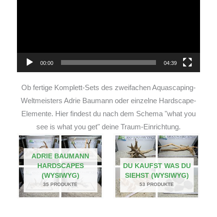
00:00
04:39
Ob fertige Komplett-Sets des zweifachen Aquascaping-
Weltmeisters Adrie Baumann oder einzelne Hardscape-
Elemente. Hier findest du nach dem Schema "what you
see is what you get" deine Traum-Einrichtung.
ADRIE BAUMANN
HARDSCAPES
DU KAUFST WAS DU
(WYSIWYG)
SIEHST (WYSIWYG)
35 PRODUKTE
53 PRODUKTE