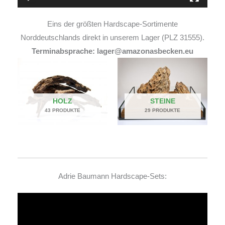
Eins der größten Hardscape-Sortimente
Norddeutschlands direkt in unserem Lager (PLZ 31555).
Terminabsprache: lager@amazonasbecken.eu
HOLZ
STEINE
43 PRODUKTE
29 PRODUKTE
Adrie Baumann Hardscape-Sets:
Video-
Player