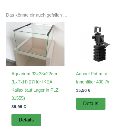
Das könnte dir auch gefallen …
Aquarium 33x38x22cm
Aquael Pat mini
(LxTxH) 27l für IKEA
Innenfilter 400 l/h
Kallax (auf Lager in PLZ
15,50
€
31555)
Details
39,99
€
Details