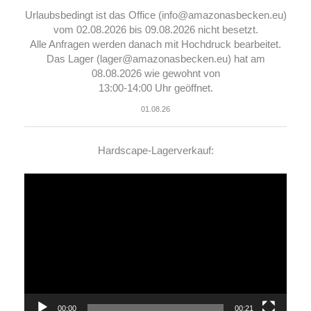
Urlaubsbedingt ist das Office (info@amazonasbecken.eu)
vom 02.08.2026 bis 09.08.2026 nicht besetzt.
Alle Anfragen werden danach mit Hochdruck bearbeitet.
Das Lager (lager@amazonasbecken.eu) hat am
08.08.2026 wie gewohnt von
13:00-14:00 Uhr geöffnet.
01.08.26
Hardscape-Lagerverkauf:
Video-
Player
00:00
00:21