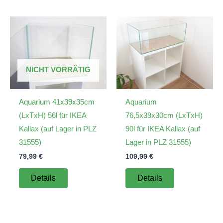
NICHT VORRÄTIG
Aquarium 41x39x35cm
Aquarium
(LxTxH) 56l für IKEA
76,5x39x30cm (LxTxH)
Kallax (auf Lager in PLZ
90l für IKEA Kallax (auf
31555)
Lager in PLZ 31555)
79,99
€
109,99
€
Details
Details