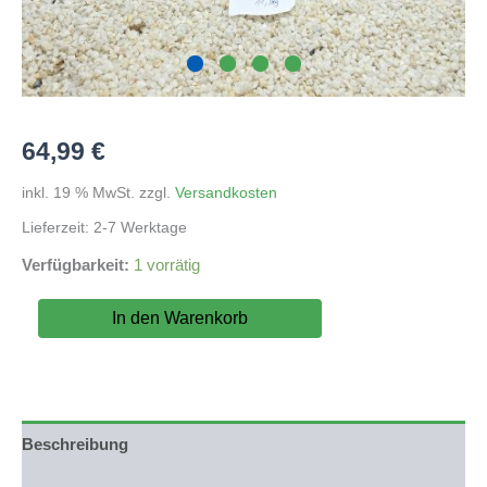
64,99
€
inkl. 19 % MwSt.
zzgl.
Versandkosten
Lieferzeit:
2-7 Werktage
Verfügbarkeit:
1 vorrätig
Seegebirge
In den Warenkorb
(DU
KAUFT
WAS
DU
SIEHST)
Nr.102
Beschreibung
Menge